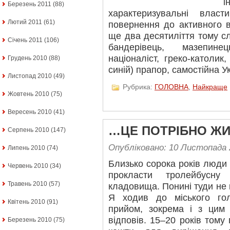
і
Березень 2011
(88)
характеризувальні власт
Лютий 2011
(61)
повернення до активного 
ще два десятиліття тому слі
Січень 2011
(106)
бандерівець, мазепине
націоналіст, греко-католик
Грудень 2010
(88)
синій) прапор, самостійна У
Листопад 2010
(49)
Рубрика:
ГОЛОВНА
,
Найкраще
Жовтень 2010
(75)
Вересень 2010
(41)
…ЦЕ ПОТРІБНО Ж
Серпень 2010
(147)
Опубліковано: 10 Листопада 
Липень 2010
(74)
Близько сорока років люди
Червень 2010
(34)
прокласти тролейбусну
Травень 2010
(57)
кладовища. Понині туди не 
Я ходив до міського г
Квітень 2010
(91)
прийом, зокрема і з цим 
відповів. 15–20 років тому 
Березень 2010
(75)