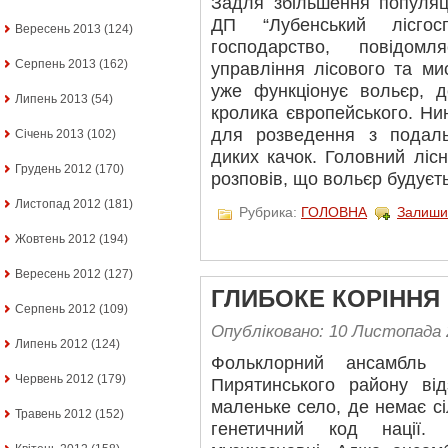
Задля збільшення популяц
ДП “Лубенський лісгос
Вересень 2013
(124)
господарство, повідом
Серпень 2013
(162)
управління лісового та ми
уже функціонує вольєр, д
Липень 2013
(54)
кролика європейського. Ни
для розведення з подал
Січень 2013
(102)
диких качок. Головний ліс
Грудень 2012
(170)
розповів, що вольєр будуєт
Листопад 2012
(181)
Рубрика:
ГОЛОВНА
Залиши
Жовтень 2012
(194)
Вересень 2012
(127)
ГЛИБОКЕ КОРІННЯ
Серпень 2012
(109)
Опубліковано: 10 Листопада 
Липень 2012
(124)
Фольклорний ансамбль 
Червень 2012
(179)
Пирятинського району від
маленьке село, де немає сі
Травень 2012
(152)
генетичний код нації.