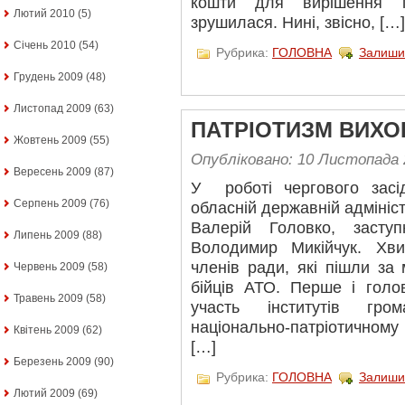
кошти для вирішення 
Лютий 2010
(5)
зрушилася. Нині, звісно, […]
Січень 2010
(54)
Рубрика:
ГОЛОВНА
Залиши
Грудень 2009
(48)
Листопад 2009
(63)
ПАТРІОТИЗМ ВИХО
Жовтень 2009
(55)
Опубліковано: 10 Листопада 
Вересень 2009
(87)
У роботі чергового засі
Серпень 2009
(76)
обласній державній адмініс
Валерій Головко, засту
Липень 2009
(88)
Володимир Микійчук. Хв
членів ради, які пішли за
Червень 2009
(58)
бійців АТО. Перше і голо
Травень 2009
(58)
участь інститутів гро
національно-патріотичному 
Квітень 2009
(62)
[…]
Березень 2009
(90)
Рубрика:
ГОЛОВНА
Залиши
Лютий 2009
(69)