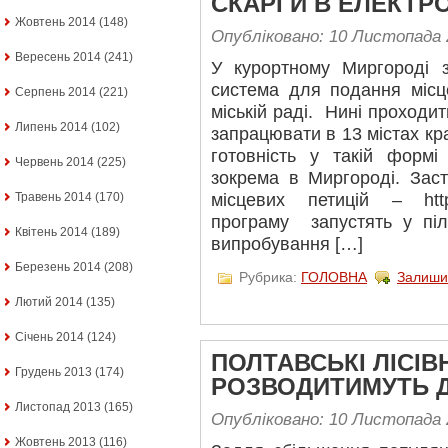
СКАРГИ В ЕЛЕКТР
Жовтень 2014
(148)
Опубліковано: 10 Листопада 
Вересень 2014
(241)
У курортному Миргороді 
система для подання місц
Серпень 2014
(221)
міській раді. Нині проходи
Липень 2014
(102)
запрацювати в 13 містах кр
готовність у такій формі
Червень 2014
(225)
зокрема в Миргороді. Зас
Травень 2014
(170)
місцевих петицій – http:
програму запустять у піл
Квітень 2014
(189)
випробування […]
Березень 2014
(208)
Рубрика:
ГОЛОВНА
Залиши
Лютий 2014
(135)
Січень 2014
(124)
ПОЛТАВСЬКІ ЛІСІВ
Грудень 2013
(174)
РОЗВОДИТИМУТЬ Д
Листопад 2013
(165)
Опубліковано: 10 Листопада 
Жовтень 2013
(116)