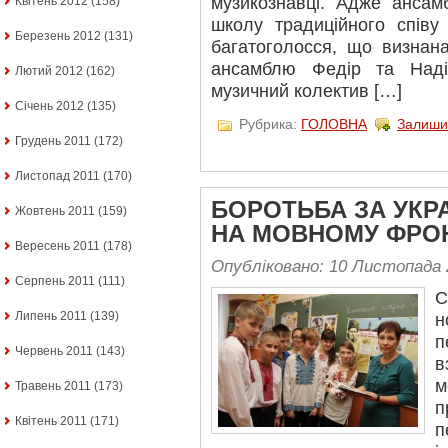
музикознавці. Адже ансам
Квітень 2012
(158)
школу традиційного співу
Березень 2012
(131)
багатоголосся, що визнана
ансамблю Федір та Наді
Лютий 2012
(162)
музичний колектив […]
Січень 2012
(135)
Рубрика:
ГОЛОВНА
Залиши
Грудень 2011
(172)
Листопад 2011
(170)
БОРОТЬБА ЗА УКР
Жовтень 2011
(159)
НА МОВНОМУ ФРО
Вересень 2011
(178)
Опубліковано: 10 Листопада 
Серпень 2011
(111)
С
Липень 2011
(139)
н
Червень 2011
(143)
в
м
Травень 2011
(173)
п
Квітень 2011
(171)