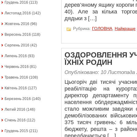
Грудень 2016
(113)
дерев’яному ящику коропи по
40). Але за кілька торг
Листопад 2016
(142)
дядьки з […]
Жовтень 2016
(96)
Рубрика:
ГОЛОВНА
,
Найкраще
Вересень 2016
(118)
Серпень 2016
(42)
ОЗДОРОВЛЕННЯ УЧ
Липень 2016
(93)
ЇХНІХ РОДИН
Червень 2016
(81)
Опубліковано: 10 Листопада 
Травень 2016
(108)
Цьогоріч дві тисячі учас
реабілітацію на курорт
Квітень 2016
(127)
директор департаменту п
Березень 2016
(140)
населення облдержадмініс
стало можливим завдяки об
Лютий 2016
(146)
демобілізованих військови
Січень 2016
(112)
375 тисяч гривень: 6 міл
бюджету, решта – з районн
Грудень 2015
(211)
передбачається […]