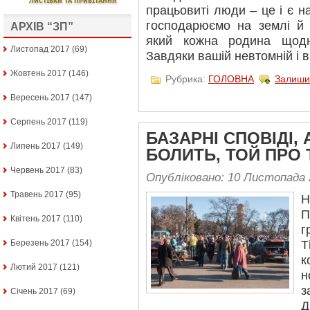
працьовиті люди – це і є н
господарюємо на землі й 
АРХІВ “ЗП”
який кожна родина щодн
Листопад 2017
(69)
Завдяки вашій невтомній і в
Жовтень 2017
(146)
Рубрика:
ГОЛОВНА
Залиши
Вересень 2017
(147)
Серпень 2017
(119)
БАЗАРНІ СПОВІДІ,
Липень 2017
(149)
БОЛИТЬ, ТОЙ ПРО 
Червень 2017
(83)
Опубліковано: 10 Листопада 
Травень 2017
(95)
Н
П
Квітень 2017
(110)
г
Березень 2017
(154)
Т
к
Лютий 2017
(121)
н
з
Січень 2017
(69)
Д