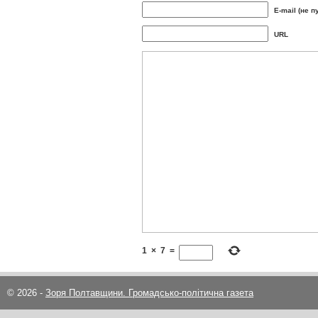
E-mail (не п
URL
1
×
7
=
© 2026 -
Зоря Полтавщини. Громадсько-політична газета