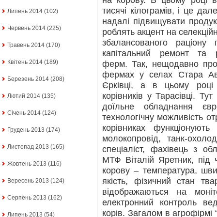
на корову. В цьому році 
тисячі кілограмів, і це да
Липень 2014
(102)
надалі підвищувати продук
Червень 2014
(225)
роблять акцент на селекційн
збалансованого раціону 
Травень 2014
(170)
капітальний ремонт та р
Квітень 2014
(189)
ферм. Так, нещодавно пр
фермах у селах Стара Авр
Березень 2014
(208)
Єрківці, а в цьому році
корівників у Тарасівці. Ту
Лютий 2014
(135)
доїльне обладнання євр
Січень 2014
(124)
технологічну можливість от
корівниках функціонують 
Грудень 2013
(174)
молокопровід, танк-охоло
Листопад 2013
(165)
спеціаліст, фахівець з об
МТФ Віталій Яретник, під 
Жовтень 2013
(116)
корову – температура, шви
якість, фізичний стан тв
Вересень 2013
(124)
відображаються на моніт
Серпень 2013
(162)
електронний контроль вед
корів. Загалом в агрофірмі 
Липень 2013
(54)