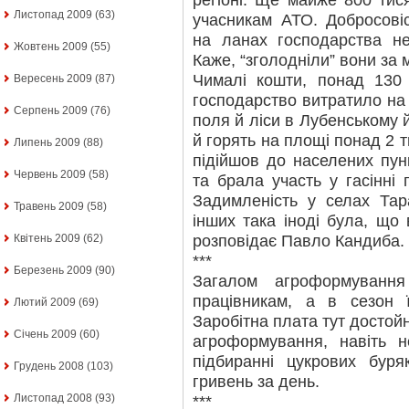
регіоні. Ще майже 800 ти
Листопад 2009
(63)
учасникам АТО. Добросові
на ланах господарства н
Жовтень 2009
(55)
Каже, “зголодніли” вони за
Чималі кошти, понад 130 
Вересень 2009
(87)
господарство витратило на
Серпень 2009
(76)
поля й ліси в Лубенському 
й горять на площі понад 2 ти
Липень 2009
(88)
підійшов до населених пун
Червень 2009
(58)
та брала участь у гасінні
Задимленість у селах Тара
Травень 2009
(58)
інших така іноді була, що 
розповідає Павло Кандиба.
Квітень 2009
(62)
***
Березень 2009
(90)
Загалом агроформуванн
працівникам, а в сезон ї
Лютий 2009
(69)
Заробітна плата тут достой
Січень 2009
(60)
агроформування, навіть н
підбиранні цукрових бур
Грудень 2008
(103)
гривень за день.
Листопад 2008
(93)
***