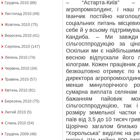
– “Астарта-Київ” – 
Грудень 2010
(88)
агропромхолдинг, і наш 
Листопад 2010
(49)
Іванчик постійно наголо
соціальних питань місцев
Жовтень 2010
(75)
себе й у всьому підтримув
Вересень 2010
(41)
Кандиба. – Ми завжди
сільгосппродукцію за ці
Серпень 2010
(147)
Оскільки ми є найбільшими
весною відпускали його 
Липень 2010
(74)
кілограм. Кожен працівник 
Червень 2010
(34)
безкоштовно отримує по м
директора агропромхолдинг
Травень 2010
(57)
менше минулорічного ро
Квітень 2010
(91)
сумарна виплата селянам 
бажанням пайовик мо
Березень 2010
(75)
сільгосппродукцією, так 
розміру земельної частки
Лютий 2010
(5)
паїв від 3,5 до 10 тисяч гри
Січень 2010
(54)
Щорічно загалом близько
“Хорольська” виділяє на ре
Грудень 2009
(48)