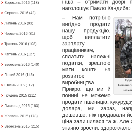
інша – отримати добрі пр
Вересень 2016
(118)
наголошує Павло Кандиба:
Серпень 2016
(42)
– Нам потрібно
вигідно продати
Липень 2016
(93)
нашу продукцію,
Червень 2016
(81)
щоб виплатити
зарплату
Травень 2016
(108)
працівникам,
Квітень 2016
(127)
сплатити належні
податки, зрештою
Березень 2016
(140)
мати кошти на
Лютий 2016
(146)
розвиток
Водій
виробництва.
Січень 2016
(112)
Романеск
Прикро, що ми й
механ
понині не можемо
Грудень 2015
(211)
продати пшеницю, кукуруд
Листопад 2015
(163)
долара, ми зараз, нап
дешевше, ніж продавали йог
Жовтень 2015
(178)
ціна залишилася та ж. Але 
Вересень 2015
(215)
значно зросли: здорожчало