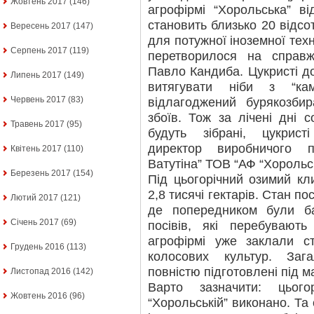
Жовтень 2017
(146)
агрофірмі “Хорольська” в
становить близько 20 відсо
Вересень 2017
(147)
для потужної іноземної тех
Серпень 2017
(119)
перетворилося на справж
Павло Кандиба. Цукристі д
Липень 2017
(149)
витягувати ніби з “ка
Червень 2017
(83)
відлагоджений бурякозби
збоїв. Тож за лічені дні 
Травень 2017
(95)
будуть зібрані, цукрист
директор виробничого п
Квітень 2017
(110)
Ватутіна” ТОВ “АФ “Хорольс
Березень 2017
(154)
Під цьогорічний озимий кл
2,8 тисячі гектарів. Стан пос
Лютий 2017
(121)
де попередником були ба
Січень 2017
(69)
посівів, які перебувают
агрофірмі уже заклали с
Грудень 2016
(113)
колосових культур. За
повністю підготовлені під м
Листопад 2016
(142)
Варто зазначити: цьог
Жовтень 2016
(96)
“Хорольській” виконано. Та