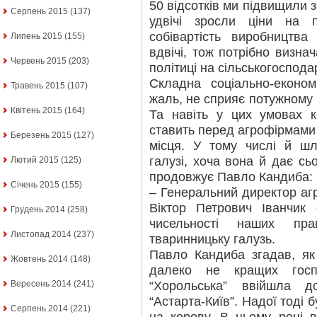
50 відсотків ми підвищили 
Серпень 2015
(137)
удвічі зросли ціни на 
собівартість виробництв
Липень 2015
(155)
вдвічі, тож потрібно визна
Червень 2015
(203)
політиці на сільськогоспода
Складна соціально-економ
Травень 2015
(107)
жаль, не сприяє потужному 
Квітень 2015
(164)
Та навіть у цих умовах к
ставить перед агрофірмами
Березень 2015
(127)
місця. У тому числі й шл
галузі, хоча вона й дає сь
Лютий 2015
(125)
продовжує Павло Кандиба:
Січень 2015
(155)
– Генеральний директор аг
Віктор Петрович Іванчик
Грудень 2014
(258)
чисельності наших пра
Листопад 2014
(237)
тваринницьку галузь.
Павло Кандиба згадав, як
Жовтень 2014
(148)
далеко не кращих госп
“Хорольська” ввійшла д
Вересень 2014
(241)
“Астарта-Київ”. Надої тоді 
Серпень 2014
(221)