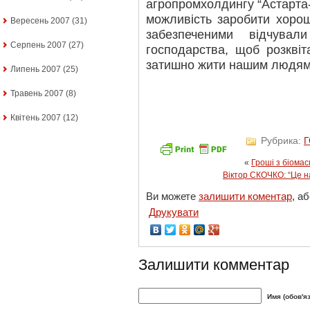
агропромхолдингу “Астарта-
можливість заробити хорош
Вересень 2007
(31)
забезпеченими відчувал
Серпень 2007
(27)
господарства, щоб розкві
затишно жити нашим людям
Липень 2007
(25)
Травень 2007
(8)
Квітень 2007
(12)
Рубрика:
«
Гроші з біомас
Віктор СКОЧКО: “Це н
Ви можете
залишити коментар
, а
Друкувати
Залишити комментар
Имя (обов'я