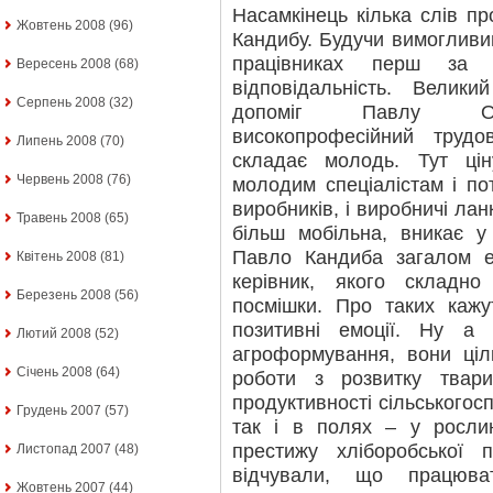
Насамкінець кілька слів п
Жовтень 2008
(96)
Кандибу. Будучи вимогливим
працівниках перш за 
Вересень 2008
(68)
відповідальність. Вели
Серпень 2008
(32)
допоміг Павлу Оле
високопрофесійний трудо
Липень 2008
(70)
складає молодь. Тут цін
Червень 2008
(76)
молодим спеціалістам і по
виробників, і виробничі ла
Травень 2008
(65)
більш мобільна, вникає у 
Павло Кандиба загалом ен
Квітень 2008
(81)
керівник, якого складн
Березень 2008
(56)
посмішки. Про таких кажу
позитивні емоції. Ну а
Лютий 2008
(52)
агроформування, вони ці
Січень 2008
(64)
роботи з розвитку твари
продуктивності сільськогос
Грудень 2007
(57)
так і в полях – у росли
престижу хліборобської
Листопад 2007
(48)
відчували, що працюва
Жовтень 2007
(44)