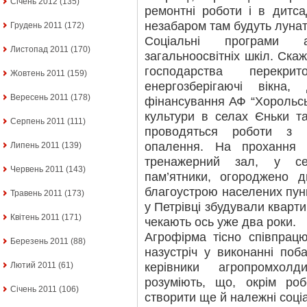
Січень 2012
(135)
ремонтні роботи і в дитс
незабаром там будуть лунат
Грудень 2011
(172)
Соціальні програми 
Листопад 2011
(170)
загальноосвітніх шкіл. Ска
господарства перекр
Жовтень 2011
(159)
енергозберігаючі вікна,
Вересень 2011
(178)
фінансування АФ “Хорольсь
культури в селах Єньки та
Серпень 2011
(111)
проводяться роботи з 
опалення. На прохання 
Липень 2011
(139)
тренажерний зал, у се
Червень 2011
(143)
пам’ятники, огороджено 
благоустрою населених пунк
Травень 2011
(173)
у Петрівці збудували кварти
Квітень 2011
(171)
чекають ось уже два роки.
Агрофірма тісно співпрац
Березень 2011
(88)
назустріч у виконанні поб
керівники агропромхол
Лютий 2011
(61)
розуміють, що, окрім ро
Січень 2011
(106)
створити ще й належні соці