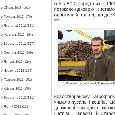
голів ВРХ, серед них – 190
Січень 2013
(102)
потоково-цеховою систем
однотипній годівлі, що дає 
Грудень 2012
(170)
***
Листопад 2012
(181)
Жовтень 2012
(194)
Вересень 2012
(127)
Серпень 2012
(109)
Липень 2012
(124)
Червень 2012
(179)
Травень 2012
(152)
Механізатор, учасник АТО Анатолій 
Квітень 2012
(158)
новоствореному агрофор
Березень 2012
(131)
чимало зусиль і коштів, щ
Лютий 2012
(162)
дошкільні заклади в кільк
Петрівці, Тарасівці й Старо