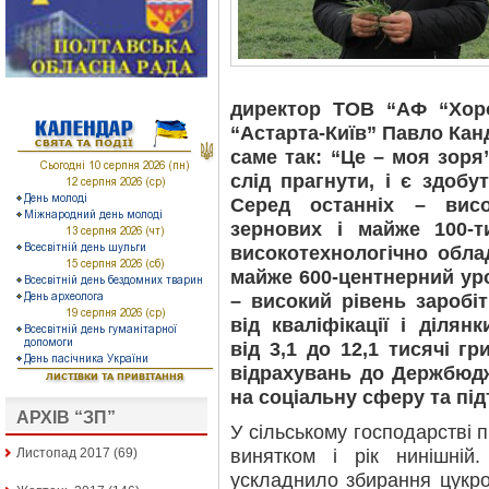
директор ТОВ “АФ “Хор
“Астарта-Київ” Павло Кан
саме так: “Це – моя зоря”
слід прагнути, і є здоб
Серед останніх – висо
зернових і майже 100-т
високотехнологічно обла
майже 600-центнерний ур
– високий рівень заробіт
від кваліфікації і діля
від 3,1 до 12,1 тисячі г
відрахувань до Держбюдж
на соціальну сферу та під
АРХІВ “ЗП”
У сільському господарстві п
винятком і рік нинішній
Листопад 2017
(69)
ускладнило збирання цукров