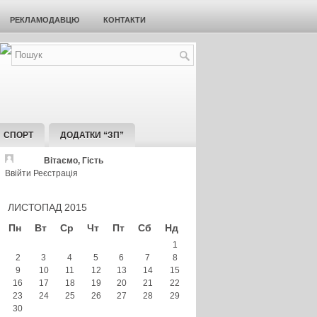
РЕКЛАМОДАВЦЮ
КОНТАКТИ
СПОРТ
ДОДАТКИ “ЗП”
Вітаємо, Гість
Ввійти
Реєстрація
ЛИСТОПАД 2015
Пн
Вт
Ср
Чт
Пт
Сб
Нд
1
2
3
4
5
6
7
8
9
10
11
12
13
14
15
16
17
18
19
20
21
22
23
24
25
26
27
28
29
30