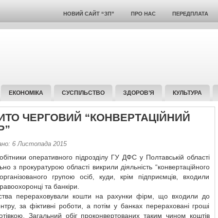
НОВИЙ САЙТ “ЗП”
ПРО НАС
ПЕРЕДПЛАТА
ЕКОНОМІКА
СУСПІЛЬСТВО
ЗДОРОВ’Я
КУЛЬТУРА
ИТО ЧЕРГОВИЙ “КОНВЕРТАЦІЙНИЙ
Р”
ано: 6 Листопада 2015
робітники оперативного підрозділу ГУ ДФС у Полтавській області
льно з прокуратурою області викрили діяльність “конвертаційного
 організованого групою осіб, куди, крім підприємців, входили
равоохоронці та банкіри.
ства перераховували кошти на рахунки фірм, що входили до
нтру, за фіктивні роботи, а потім у банках перераховані гроші
готівкою. Загальний обіг проконвертованих таким чином коштів