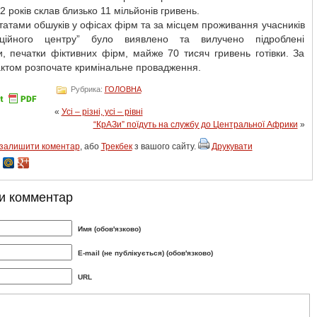
2 років склав близько 11 мільйонів гривень.
татами обшуків у офісах фірм та за місцем проживання учасників
аційного центру” було виявлено та вилучено підроблені
, печатки фіктивних фірм, майже 70 тисяч гривень готівки. За
ктом розпочате кримінальне провадження.
Рубрика:
ГОЛОВНА
«
Усі – різні, усі – рівні
“КрАЗи” поїдуть на службу до Центральної Африки
»
залишити коментар
, або
Трекбек
з вашого сайту.
Друкувати
и комментар
Имя (обов'язково)
E-mail (не публікується) (обов'язково)
URL