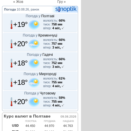
« Жов
Гру »
Погода
10.08.26, ранок
Погода у
Полтаві
вологість:
66%
+19°
тиск:
758 мм
вітер:
4 м/с,
Погода у
Кременчуці
вологість:
66%
+20°
тиск:
757 мм
вітер:
3 м/с,
Погода у
Гадячі
вологість:
66%
+18°
тиск:
752 мм
вітер:
3 м/с,
Погода у
Миргороді
вологість:
61%
+18°
тиск:
755 мм
вітер:
4 м/с,
Погода у
Чутовому
вологість:
59%
+20°
тиск:
755 мм
вітер:
4 м/с,