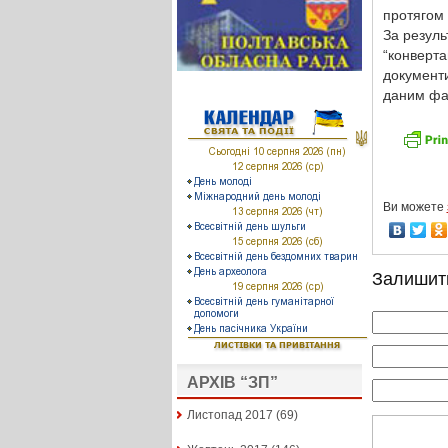
протягом 
За резуль
“конверт
документи
даним фа
Ви можете
Залишит
АРХІВ “ЗП”
Листопад 2017
(69)