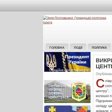
ГОЛОВНА
ПОДІЇ
ПОЛІТИКА
ВИКР
ЦЕНТ
Опубліков
С
пів
спі
центру”,
колишні п
Підприєм
складу це
знімали 