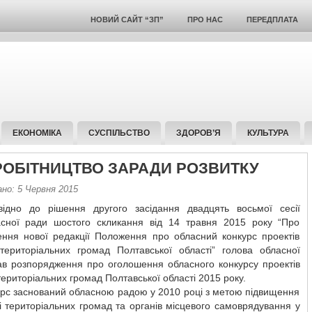
НОВИЙ САЙТ “ЗП”
ПРО НАС
ПЕРЕДПЛАТА
ЕКОНОМІКА
СУСПІЛЬСТВО
ЗДОРОВ’Я
КУЛЬТУРА
РОБІТНИЦТВО ЗАРАДИ РОЗВИТКУ
ано: 5 Червня 2015
відно до рішення другого засідання двадцять восьмої сесії
асної ради шостого скликання від 14 травня 2015 року “Про
ення нової редакції Положення про обласний конкурс проектів
 територіальних громад Полтавської області” голова обласної
ав розпорядження про оголошення обласного конкурсу проектів
територіальних громад Полтавської області 2015 року.
урс заснований обласною радою у 2010 році з метою підвищення
і територіальних громад та органів місцевого самоврядування у