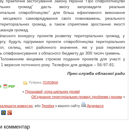
ву, практичне застосування Закону України “Про співробітництво
іальних громад” дасть змогу запровадити реальне
ципальне співробітництво” для більш ефективного виконання
 місцевого самоврядування своїх повноважень, реального
 територіальних громад, а також сприятиме зростанню якості
канців громад.
ласного конкурсу проектів розвитку територіальних громад, у
гу, будуть підтримані проекти співробітництва територіальних
іл, селищ, міст районного значення, які у разі перемоги
 співфінансування з обласного бюджету до 300 тисяч гривень.
 Положенням кінцевим строком подання проектів для участі у
є 1 вересня поточного року. Телефон для довідок – 56-97-81.
Прес-служба обласної ради
Рубрика:
ГОЛОВНА
«
Прощавай, пора шкільних уроків!
Об’єднання територіальних громад: проблеми і ризики
»
залишити коментар
, або
Трекбек
з вашого сайту.
Друкувати
и комментар