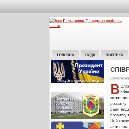
ГОЛОВНА
ПОДІЇ
ПОЛІТИКА
СПІВ
Опубліков
В
ідпо
обл
затвердж
розвитку
ради вид
розвитку 
Цей конк
активност