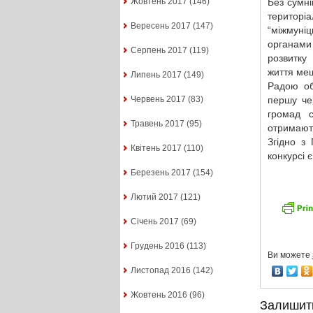
Без сумні
Жовтень 2017
(146)
територ
Вересень 2017
(147)
“міжмуні
органами
Серпень 2017
(119)
розвитку
життя меш
Липень 2017
(149)
Радою об
першу чер
Червень 2017
(83)
громад с
Травень 2017
(95)
отримають
Згідно з
Квітень 2017
(110)
конкурсі 
Березень 2017
(154)
Лютий 2017
(121)
Січень 2017
(69)
Грудень 2016
(113)
Ви можете
Листопад 2016
(142)
Жовтень 2016
(96)
Залишит