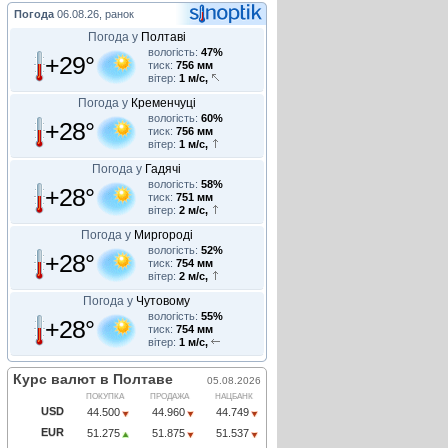
Погода
06.08.26, ранок
Погода у
Полтаві
вологість:
47%
+29°
тиск:
756 мм
вітер:
1 м/с,
Погода у
Кременчуці
вологість:
60%
+28°
тиск:
756 мм
вітер:
1 м/с,
Погода у
Гадячі
вологість:
58%
+28°
тиск:
751 мм
вітер:
2 м/с,
Погода у
Миргороді
вологість:
52%
+28°
тиск:
754 мм
вітер:
2 м/с,
Погода у
Чутовому
вологість:
55%
+28°
тиск:
754 мм
вітер:
1 м/с,