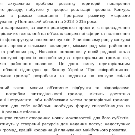
анні актуальних проблем розвитку територій, поширення
ого досвіду, набутого у процесі реалізації проектів. Конкурс
ться в рамках виконання Програми розвитку місцевого
вання у Полтавській області на 2013–2015 роки.
и напрямами, за якими реалізуються проекти, є впровадження
рігаючих технологій на об’єктах соціальної сфери та поліпшення
ї інфраструктури населених пунктів. У нинішньому році у конкурсі
асть проекти сільських, селищних, міських рад міст районного
 та районних рад. Новацією положення у новій редакції стала
конкурсі проектів співробітництва територіальних громад сіл,
іст районного значення. Це дасть змогу територіальним
 області відповідно до Закону України “Про співробітництво
альних громад” розробляти та подавати на конкурс спільні
аний закон, маючи об’єктивне підґрунтя та відповідаючи
м потребам життєдіяльності громад, містить достатньо
вані інструменти, аби найближчим часом територіальні громади
рати для себе найбільш необхідну форму співробітництва та
 її реальне втілення.
ництво сприяє створенню нових можливостей для його суб’єктів,
атимуть у створенні ресурсів для надання послуг, недоступних
 громад, кращій координації планування майбутнього розвитку.