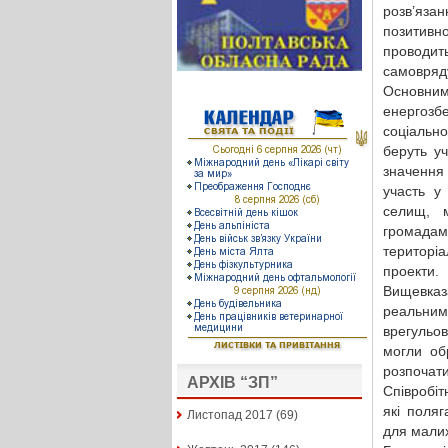
розв’яз
позитивн
проводи
самовряду
Основним
енергозбе
соціально
беруть уч
значення
участь у 
селищ, м
громадам
територі
проекти.
Вищевказ
реальни
врегульо
могли об
розпочати
АРХІВ “ЗП”
Співробіт
які поляг
Листопад 2017
(69)
для малих