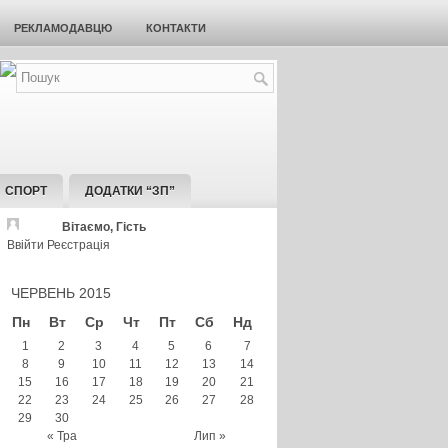
РЕКЛАМОДАВЦЮ
КОНТАКТИ
СПОРТ
ДОДАТКИ “ЗП”
Вітаємо, Гість
Ввійти
Реєстрація
ЧЕРВЕНЬ 2015
Пн
Вт
Ср
Чт
Пт
Сб
Нд
1
2
3
4
5
6
7
8
9
10
11
12
13
14
15
16
17
18
19
20
21
22
23
24
25
26
27
28
29
30
« Тра
Лип »