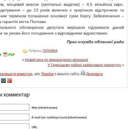
ів, місцевий внесок (капітальні видатки) – 4,5 мільйона євро.
едитування – до 13 років включно з трирічною відстрочкою та
чним терміном погашення основної суми боргу. Забезпечення –
 гарантія міста Полтави.
тального обговорення депутати вирішили підтримати даний
ле за умови його погодження з відповідними відомствами.
Прес-служба обласної ради
Рубрика:
ГОЛОВНА
«
Новий крок до міжнародного визнання
У Гадяцькому районі зафіксовано землетрус
»
залишити коментар
, або
Трекбек
з вашого сайту.
Друкувати
и комментар
Имя (обов'язково)
E-mail (не публікується) (обов'язково)
URL