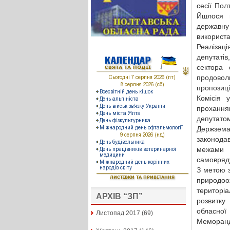
сесії Пол
Йшлося п
державн
використа
Реалізаці
депутатів
сектора 
продовол
пропозиці
Комісія 
прохання
депутат
Держзема
законода
межами 
самовряд
З метою з
природо
територі
АРХІВ “ЗП”
розвитку
обласної
Листопад 2017
(69)
Меморанд