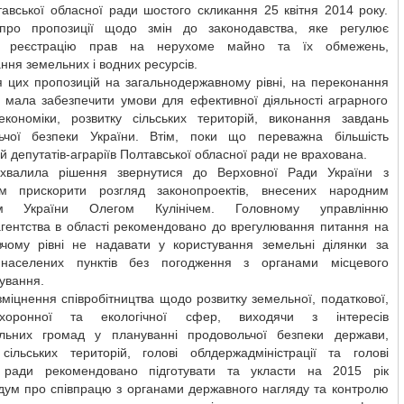
тавської обласної ради шостого скликання 25 квітня 2014 року.
ро пропозиції щодо змін до законодавства, яке регулює
у реєстрацію прав на нерухоме майно та їх обмежень,
ння земельних і водних ресурсів.
я цих пропозицій на загальнодержавному рівні, на переконання
, мала забезпечити умови для ефективної діяльності аграрного
економіки, розвитку сільських територій, виконання завдань
ьчої безпеки України. Втім, поки що переважна більшість
й депутатів-аграріїв Полтавської обласної ради не врахована.
ухвалила рішення звернутися до Верховної Ради України з
м прискорити розгляд законопроектів, внесених народним
ом України Олегом Кулінічем. Головному управлінню
гентства в області рекомендовано до врегулювання питання на
вчому рівні не надавати у користування земельні ділянки за
населених пунктів без погодження з органами місцевого
ування.
міцнення співробітництва щодо розвитку земельної, податкової,
охоронної та екологічної сфер, виходячи з інтересів
альних громад у плануванні продовольчої безпеки держави,
 сільських територій, голові облдержадміністрації та голові
 ради рекомендовано підготувати та укласти на 2015 рік
ум про співпрацю з органами державного нагляду та контролю