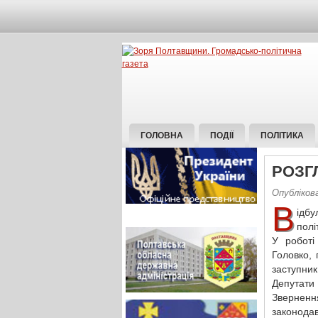
ГОЛОВНА
ПОДІЇ
ПОЛІТИКА
РОЗГ
Опубліков
В
ідбу
полі
У роботі
Головко,
заступник
Депутати 
Зверненн
законодав