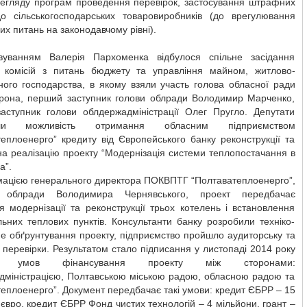
егляду програм проведення перевірок, застосування штрафних
до сільськогосподарських товаровиробників (до врегулювання
х питань на законодавчому рівні).
вуванням Валерія Пархоменка відбулося спільне засідання
х комісій з питань бюджету та управління майном, житлово-
ного господарства, в якому взяли участь голова обласної ради
рона, перший заступник голови облради Володимир Марченко,
аступник голови облдержадміністрації Олег Пругло. Депутати
ули можливість отримання обласним підприємством
еплоенерго” кредиту від Європейського банку реконструкції та
на реалізацію проекту “Модернізація системи теплопостачання в
а”.
мацією генерального директора ПОКВПТГ “Полтаватеплоенерго”,
а облради Володимира Чернявського, проект передбачає
я модернізації та реконструкції трьох котелень і встановлення
льних теплових пунктів. Консультанти банку розробили техніко-
е обґрунтування проекту, підприємство пройшло аудиторську та
перевірки. Результатом стало підписання у листопаді 2014 року
ку умов фінансування проекту між сторонами:
дміністрацією, Полтавською міською радою, обласною радою та
еплоенерго”. Документ передбачає такі умови: кредит ЄБРР – 15
 євро, кредит ЄБРР Фонд чистих технологій – 4 мільйони, грант –