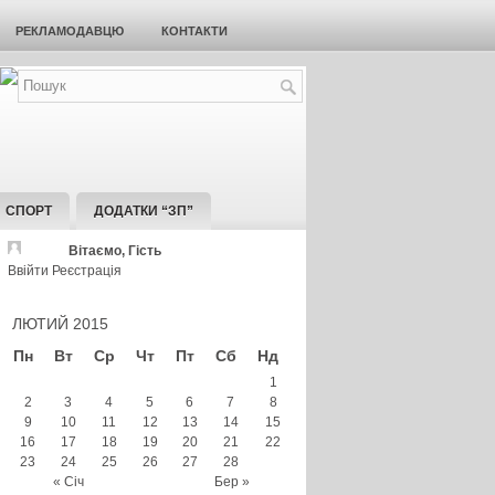
РЕКЛАМОДАВЦЮ
КОНТАКТИ
СПОРТ
ДОДАТКИ “ЗП”
Вітаємо, Гість
Ввійти
Реєстрація
ЛЮТИЙ 2015
Пн
Вт
Ср
Чт
Пт
Сб
Нд
1
2
3
4
5
6
7
8
9
10
11
12
13
14
15
16
17
18
19
20
21
22
23
24
25
26
27
28
« Січ
Бер »