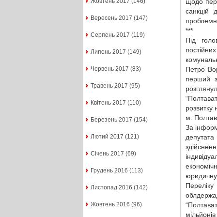
щодо пер
Жовтень 2017
(146)
санкцій 
Вересень 2017
(147)
проблемни
***
Серпень 2017
(119)
Під голо
постійни
Липень 2017
(149)
комуналь
Петро Во
Червень 2017
(83)
перший з
Травень 2017
(95)
розглян
“Полтават
Квітень 2017
(110)
розвитку 
м. Полтав
Березень 2017
(154)
За інфор
депутат
Лютий 2017
(121)
здійсненн
Січень 2017
(69)
індивідуа
економічн
Грудень 2016
(113)
юридичну 
Перелі
Листопад 2016
(142)
облдержа
“Полтават
Жовтень 2016
(96)
мільйонів