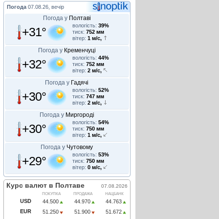
Погода
07.08.26, вечір
Погода у
Полтаві
вологість:
39%
+31°
тиск:
752 мм
вітер:
1 м/с,
Погода у
Кременчуці
вологість:
44%
+32°
тиск:
752 мм
вітер:
2 м/с,
Погода у
Гадячі
вологість:
52%
+30°
тиск:
747 мм
вітер:
2 м/с,
Погода у
Миргороді
вологість:
54%
+30°
тиск:
750 мм
вітер:
1 м/с,
Погода у
Чутовому
вологість:
53%
+29°
тиск:
750 мм
вітер:
0 м/с,