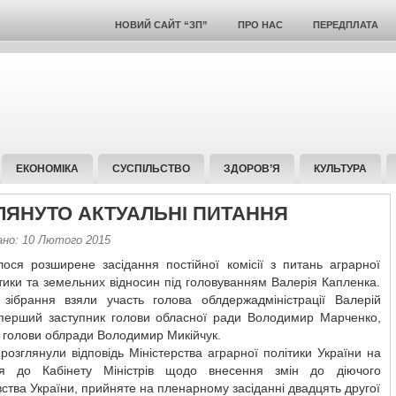
НОВИЙ САЙТ “ЗП”
ПРО НАС
ПЕРЕДПЛАТА
ЕКОНОМІКА
СУСПІЛЬСТВО
ЗДОРОВ’Я
КУЛЬТУРА
ЛЯНУТО АКТУАЛЬНІ ПИТАННЯ
ано: 10 Лютого 2015
лося розширене засідання постійної комісії з питань аграрної
тики та земельних відносин під головуванням Валерія Капленка.
 зібрання взяли участь голова облдержадміністрації Валерій
 перший заступник голови обласної ради Володимир Марченко,
 голови облради Володимир Микійчук.
розглянули відповідь Міністерства аграрної політики України на
я до Кабінету Міністрів щодо внесення змін до діючого
ства України, прийняте на пленарному засіданні двадцять другої