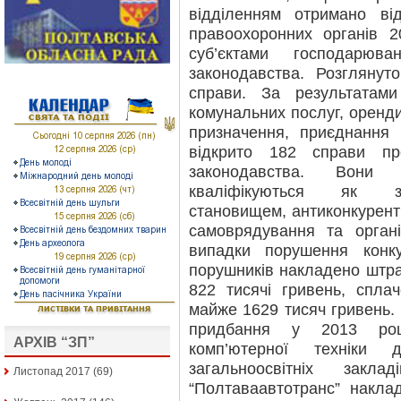
відділенням отримано ві
правоохоронних органів 
суб’єктами господарюва
законодавства. Розглянут
справи. За результатами
комунальних послуг, оренди
призначення, приєднання
відкрито 182 справи пр
законодавства. Вони 
кваліфікуються як з
становищем, антиконкурентн
самоврядування та орган
випадки порушення конку
порушників накладено штра
822 тисячі гривень, спл
майже 1629 тисяч гривень.
придбання у 2013 роц
АРХІВ “ЗП”
комп’ютерної техніки 
загальноосвітніх закл
Листопад 2017
(69)
“Полтаваавтотранс” накл