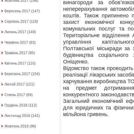
Жовтень 2017
(146)
винагороди за обов’язко
неперерахування автомобі
Вересень 2017
(147)
коштів. Також припинено 
захист економічної конк
Серпень 2017
(119)
комунальних послуг та пос
Липень 2017
(149)
Територіальне відділення
управління капітально
Червень 2017
(83)
Полтавської міськради за
Травень 2017
(95)
будівництва соціального
Оніщенко.
Квітень 2017
(110)
Відомство також проводить
реалізації лікарських засоб
Березень 2017
(154)
харчування виробництва ТО
Лютий 2017
(121)
на предмет дотриманн
конкурентного законодавства
Січень 2017
(69)
Загальний економічний еф
Грудень 2016
(113)
для юридичних та фізични
мільйона гривень.
Листопад 2016
(142)
Жовтень 2016
(96)