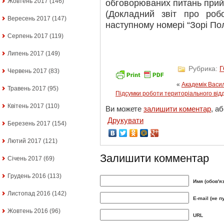
Жовтень 2017
(146)
обговорюваних питань прийн
(Докладний звіт про ро
Вересень 2017
(147)
наступному номері “Зорі По
Серпень 2017
(119)
Липень 2017
(149)
Рубрика:
Червень 2017
(83)
«
Академік Васи
Травень 2017
(95)
Підсумки роботи територіального від
Квітень 2017
(110)
Ви можете
залишити коментар
, а
Друкувати
Березень 2017
(154)
Лютий 2017
(121)
Залишити комментар
Січень 2017
(69)
Грудень 2016
(113)
Имя (обов'я
Листопад 2016
(142)
E-mail (не п
Жовтень 2016
(96)
URL