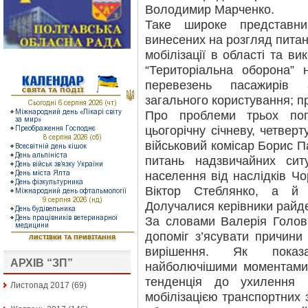
Володимир Марченко.
Таке широке представни
винесених на розгляд питань
мобілізації в області та в
“Територіальна оборона” 
перевезень пасажирів 
загального користування; п
Про проблеми трьох попе
цьогорічну січневу, четвер
військовий комісар Борис П
питань надзвичайних сит
населення від наслідків Ч
Віктор Стеблянко, а й р
Долучалися керівники райде
За словами Валерія Голов
допоміг з’ясувати причини
вирішення. Як показа
АРХІВ “ЗП”
найболючішими моментами 
тенденція до ухилення в
Листопад 2017
(69)
мобілізацією транспортних 