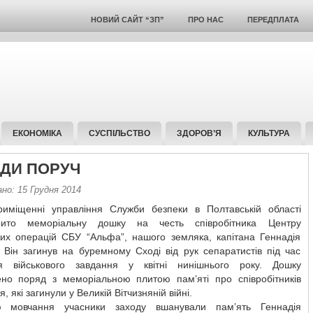
НОВИЙ САЙТ “ЗП”
ПРО НАС
ПЕРЕДПЛАТА
ЕКОНОМІКА
СУСПІЛЬСТВО
ЗДОРОВ’Я
КУЛЬТУРА
ДИ ПОРУЧ
но: 15 Грудня 2014
міщенні управління Служби безпеки в Полтавській області
крито меморіальну дошку на честь співробітника Центру
них операцій СБУ “Альфа”, нашого земляка, капітана Геннадія
. Він загинув на буремному Сході від рук сепаратистів під час
я військового завдання у квітні нинішнього року. Дошку
ено поряд з меморіальною плитою пам’яті про співробітників
, які загинули у Великій Вітчизняній війні.
ю мовчання учасники заходу вшанували пам’ять Геннадія