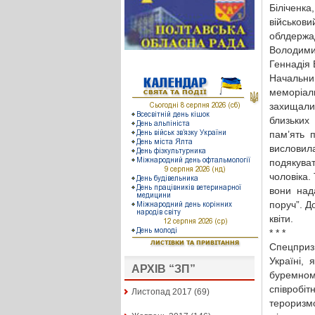
Біліченка
військови
облдержа
Володими
Геннадія 
Начальни
меморіал
захищали 
близьких
пам’ять 
висловила
подякува
чоловіка.
вони над
поруч”. Д
квіти.
* * *
Спецприз
Україні,
АРХІВ “ЗП”
буремном
співробіт
Листопад 2017
(69)
тероризм