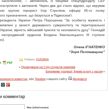
 населенням, – автомобіль із бійцями спецпідрозділу СБУ
озстріляли з автоматів. Через два дні стало відомо, що керував
ною групою терорист Ігор Стрєлков, офіцер 45-го полку
ого призначення, що базується в Підмосков’ї.
резидента України Петра Порошенка “За особисту мужність і
виявлені у захисті державного суверенітету та територіальної
 України, вірність військовій присязі та незламність духу” Геннадій
о нагороджений орденом Богдана Хмельницького III ступеня
о).
Олена ІГНАТЕНКО
“Зоря Полтавщини”
Рубрика:
ГОЛОВНА
«
Проводжали на Схід солдатів-земляків
Бережемо традиції, йдемо в ногу з часом
»
залишити коментар
, або
Трекбек
з вашого сайту.
Друкувати
и комментар
Имя (обов'язково)