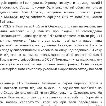
, усіх героїв, які загинули за Україну, виконуючи громадянський і
й обов’язок. Серед присутніх були виконуючий обов’язки голови
дміністрації Олег Пругло, заступник голови обласної ради
р Микійчук, вдова загиблого офіцера СБУ та його син, колеги
Біліченка.
к УСБУ в Полтавській області Олександр Кривич наголосив, що
ьний комплекс – це пам’ять про людей, які самовіддано
незалежність нашої держави. “Ніякими словами втішити рідних і
 ми не можемо. Гіркоту втрат може пом’якшити лише наша
про них”, – зазначив він. Дружина Геннадія Біліченка Наталія
 подяку співробітникам її чоловіка за опіку над родиною. “Я хочу
ти від нас із сином за вшанування пам’яті нашого батька і
 Також дякую співробітникам УСБУ Полтавщини за підтримку, яку
ають уже восьмий місяць поспіль нашій родині. Вони завжди
о меморіального комплексу учасники скорботного заходу поклали
наченець СБУ Геннадій Біліченко – серед перших героїв в
 які поклали життя під час виконання службових обов’язків на
у Сході. Це сталося 13 квітня 2014 року під Слов’янськом. На
ників Полтавського центру спеціальних операцій по боротьбі з
ом напали сепаратисти, коли офіцери вели перемовини з