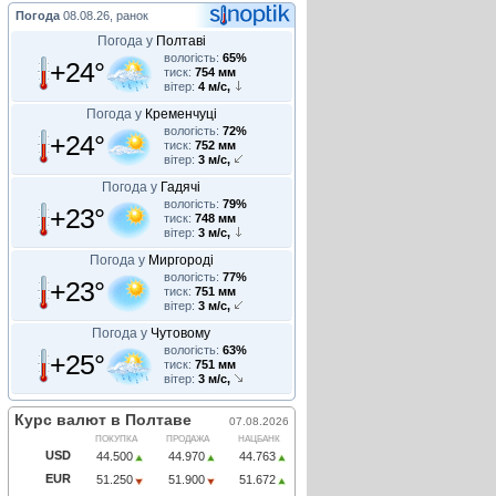
Погода
08.08.26, ранок
Погода у
Полтаві
вологість:
65%
+24°
тиск:
754 мм
вітер:
4 м/с,
Погода у
Кременчуці
вологість:
72%
+24°
тиск:
752 мм
вітер:
3 м/с,
Погода у
Гадячі
вологість:
79%
+23°
тиск:
748 мм
вітер:
3 м/с,
Погода у
Миргороді
вологість:
77%
+23°
тиск:
751 мм
вітер:
3 м/с,
Погода у
Чутовому
вологість:
63%
+25°
тиск:
751 мм
вітер:
3 м/с,