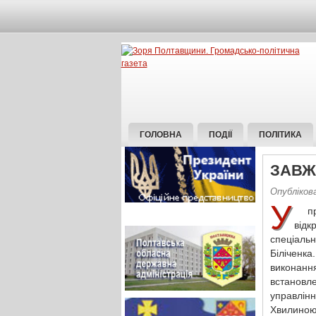
ГОЛОВНА
ПОДІЇ
ПОЛІТИКА
ЗАВЖ
Опублікова
У
при
від
спеціаль
Біліченка
виконанн
встановл
управління
Хвилино