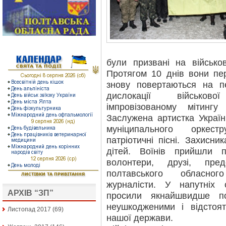
були призвані на військов
Протягом 10 днів вони пе
знову повертаються на п
дислокації військово
імпровізованому мітинг
Заслужена артистка Україн
муніципального оркест
патріотичні пісні. Захисн
дітей. Воїнів прийшли п
волонтери, друзі, пре
полтавського обласного
журналісти. У напутніх 
АРХІВ “ЗП”
просили якнайшвидше п
неушкодженими і відстоя
Листопад 2017
(69)
нашої держави.