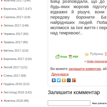
Жовтень 2017
(146)
Бійці розповідали, що до
будь-яких морозів підгот
Вересень 2017
(147)
відважні й рішучі, вони
передову боронити Бат
Серпень 2017
(119)
найрідніших людей. Поб
Липень 2017
(149)
молімося за їхні життя і пе
над темрявою!..
Червень 2017
(83)
Травень 2017
(95)
Квітень 2017
(110)
Рубрика:
Березень 2017
(154)
«
Нове призначе
Лютий 2017
(121)
Ви можете
залишити коментар
, а
Друкувати
Січень 2017
(69)
Грудень 2016
(113)
Залишити комментар
Листопад 2016
(142)
Жовтень 2016
(96)
Имя (обов'я