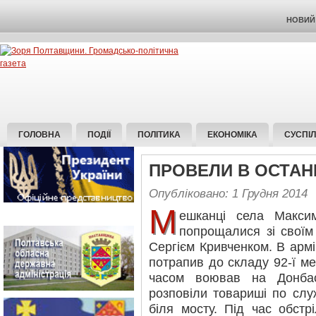
НОВИЙ 
ГОЛОВНА
ПОДІЇ
ПОЛІТИКА
ЕКОНОМІКА
СУСПІ
ПРОВЕЛИ В ОСТА
Опубліковано: 1 Грудня 2014
М
ешканці села Максим
попрощалися зі с
Сергієм Кривченком. В армі
потрапив до складу 92-ї ме
часом воював на Донбас
розповіли товариші по слу
біля мосту. Під час обстр