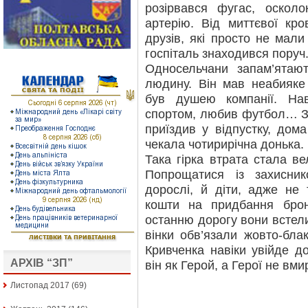
розірвався фугас, оскол
артерію. Від миттєвої кр
друзів, які просто не мали
госпіталь знаходився поруч
Односельчани запам’ятаю
людину. Він мав неабияке
був душею компанії. На
спортом, любив футбол… За
приїздив у відпустку, дом
чекала чотирирічна донька.
Така гірка втрата стала в
Попрощатися із захисни
дорослі, й діти, адже не
кошти на придбання бро
останню дорогу вони встели
вінки обв’язали жовто-блак
Кривченка навіки увійде д
АРХІВ “ЗП”
він як Герой, а Герої не вм
Листопад 2017
(69)