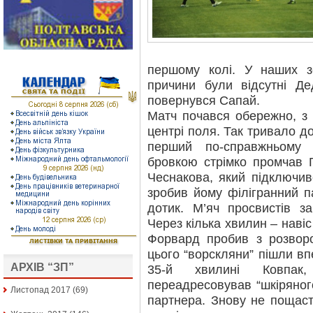
першому колі. У наших зе
причини були відсутні Де
повернувся Сапай.
Матч почався обережно, з
центрі поля. Так тривало д
перший по-справжньому 
бровкою стрімко промчав 
Чеснакова, який підключив
зробив йому філігранний 
дотик. М’яч просвистів за
Через кілька хвилин – навіс
Форвард пробив з розворо
цього “ворскляни” пішли в
АРХІВ “ЗП”
35-й хвилині Ковпак,
переадресовував “шкіряного
Листопад 2017
(69)
партнера. Знову не пощаст