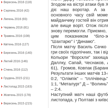
Вересень 2016
(118)
Згодом на вістрі атаки був
діє наш воротар. А за 
Серпень 2016
(42)
основного часу свій мом
Липень 2016
(93)
майданчику гостей він отрим
але вище воріт. Отож післ
Червень 2016
(81)
знову перемогли. Приємно, щ
цим показником “біло-
Травень 2016
(108)
“Шахтарю” і “Динамо”.
Квітень 2016
(127)
Після матчу Василь Сачко
гри своїх підопічних, так і ві
Березень 2016
(140)
Кольори “Ворскли” захища
Лютий 2016
(146)
Даллку, Сапай, Чеснаков, 
61), Громов, Ковпак (Баранні
Січень 2016
(112)
Результати інших матчів 13-
0:2, “Олімпік” – “Іллічівець
Грудень 2015
(211)
1:1, “Металург” Д – “Волинь”
Листопад 2015
(163)
– 2:4.
Наступний матч наші футб
Жовтень 2015
(178)
листопада, у Полтаві з київ
Вересень 2015
(215)