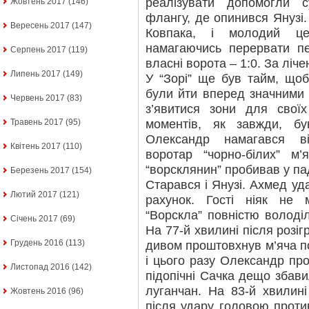
реалізувати допомогли 
Жовтень 2017
(146)
флангу, де опинився Янузі.
Вересень 2017
(147)
Ковпака, і молодий цен
намагаючись перервати пер
Серпень 2017
(119)
власні ворота – 1:0. За ліче
Липень 2017
(149)
У “Зорі” ще був тайм, щоб 
були йти вперед значними 
Червень 2017
(83)
з’явитися зони для своїх
моментів, як завжди, б
Травень 2017
(95)
Олександр намагався ві
Квітень 2017
(110)
воротар “чорно-білих” м
“ворсклянин” пробивав у пад
Березень 2017
(154)
Старався і Янузі. Ахмед у
Лютий 2017
(121)
рахунок. Гості ніяк не 
“Ворскла” повністю володі
Січень 2017
(69)
На 77-й хвилині після розі
Грудень 2016
(113)
дивом проштовхнув м’яча по
і цього разу Олександр про
Листопад 2016
(142)
підопічні Сачка дещо збави
луганчан. На 83-й хвилин
Жовтень 2016
(96)
після удару головою против