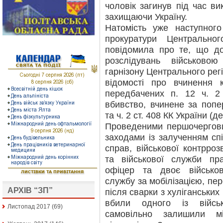
чоловік загинув під час ви
захищаючи Україну.
Натомість уже наступного
прокуратури Центральног
повідомила про те, що д
розслідувань військовою
гарнізону Центрального регі
відомості про вчинення 
передбачених п. 12 ч. 2
вбивство, вчинене за поп
та ч. 2 ст. 408 КК України (д
Проведеними першочергов
заходами із залученням спі
справ, військової контрро
та військової служби пр
офіцер та двоє військов
службу за мобілізацією, пе
АРХІВ “ЗП”
після сварки з хуліганських
вбили одного із військ
Листопад 2017
(69)
самовільно залишили мі