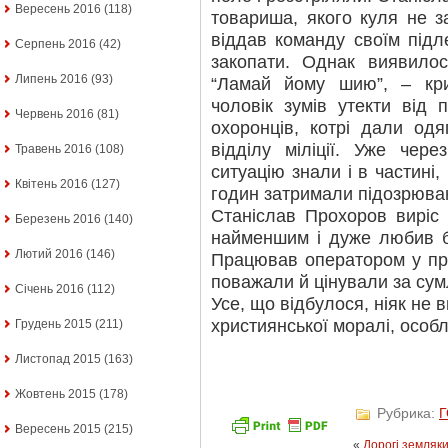
Вересень 2016
(118)
товариша, якого куля не 
віддав команду своїм підл
Серпень 2016
(42)
закопати. Однак виявилос
Липень 2016
(93)
“Ламай йому шию”, – кри
чоловік зумів утекти від 
Червень 2016
(81)
охоронців, котрі дали од
відділу міліції. Уже чер
Травень 2016
(108)
ситуацію знали і в частині,
Квітень 2016
(127)
годин затримали підозрюва
Станіслав Прохоров виріс у
Березень 2016
(140)
найменшим і дуже любив ба
Лютий 2016
(146)
Працював оператором у при
поважали й цінували за сумл
Січень 2016
(112)
Усе, що відбулося, ніяк не 
християнської моралі, особл
Грудень 2015
(211)
Листопад 2015
(163)
Жовтень 2015
(178)
Рубрика:
Вересень 2015
(215)
«
Дорогі земляки