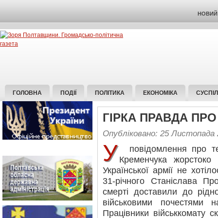
НОВИЙ 
ГОЛОВНА
ПОДІЇ
ПОЛІТИКА
ЕКОНОМІКА
СУСПІ
ГІРКА ПРАВДА ПР
Опубліковано: 25 Листопада 
У
повідомлення про те,
Кременчука жорстоко 
Української армії не хотіло
31-річного Станіслава Пр
смерті доставили до рідн
військовими почестями н
Працівники військкомату с