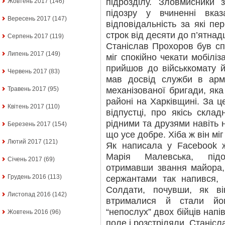
підрозділу. Зловмисники 
Жовтень 2017
(146)
підозру у вчиненні вказ
Вересень 2017
(147)
відповідальність за які п
строк від десяти до п’ятнад
Серпень 2017
(119)
Станіслав Прохоров був сп
Липень 2017
(149)
міг спокійно чекати мобіліз
прийшов до військкомату й
Червень 2017
(83)
мав досвід служби в армі
механізованої бригади, як
Травень 2017
(95)
районі на Харківщині. За ц
Квітень 2017
(110)
відпустці, про якісь скла
рідними та друзями навіть 
Березень 2017
(154)
що усе добре. Хіба ж він міг
Лютий 2017
(121)
Як написала у Facebook ж
Марія Малевська, підо
Січень 2017
(69)
отримавши звання майора, 
Грудень 2016
(113)
сержантами так напився,
Солдати, почувши, як в
Листопад 2016
(142)
втрималися й стали йо
“непослух” двох бійців нап
Жовтень 2016
(96)
поле і розстріляли. Станіс