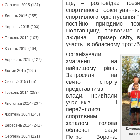
ще, – розповідає прези
Серпень 2015
(137)
спортивного орієнтування
спортивного орієнтування 
Липень 2015
(155)
постійно приїздимо по
Червень 2015
(203)
Полтавщину, привозимо с
людина – призер світу, 
Травень 2015
(107)
участь і в обласному протиб
Квітень 2015
(164)
Організували
Березень 2015
(127)
змагання – на
найвищому рівні.
Лютий 2015
(125)
Запросили на
свято спорту
Січень 2015
(155)
представників
Грудень 2014
(258)
влади. Привітали
учасників і
Листопад 2014
(237)
перейнялися
Жовтень 2014
(148)
спортивним
запалом голова
Вересень 2014
(241)
Команда 
обласної ради
голови 
Петро Ворона,
Серпень 2014
(221)