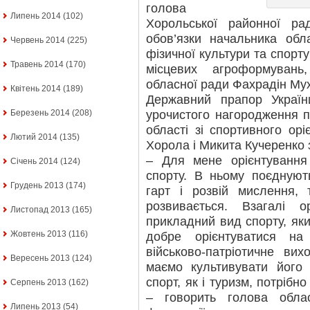
голова
Липень 2014
(102)
Хорольської районної р
обов’язки начальника обл
Червень 2014
(225)
фізичної культури та спорт
Травень 2014
(170)
місцевих агроформувань,
обласної ради Фахрадін Му
Квітень 2014
(189)
Державний прапор Україн
урочистого нагородження п
Березень 2014
(208)
області зі спортивного ор
Лютий 2014
(135)
Хорола і Микита Кучеренко 
– Для мене орієнтування
Січень 2014
(124)
спорту. В ньому поєднуют
Грудень 2013
(174)
гарт і розвій мислення, 
розвивається. Взагалі о
Листопад 2013
(165)
прикладний вид спорту, як
Жовтень 2013
(116)
добре орієнтуватися на
військово-патріотичне ви
Вересень 2013
(124)
маємо культивувати його
спорт, як і туризм, потріб
Серпень 2013
(162)
– говорить голова обла
Липень 2013
(54)