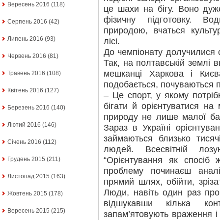
Вересень 2016
(118)
це шахи на бігу. Воно ду
фізичну підготовку. Во
Серпень 2016
(42)
природою, вчаться культу
Липень 2016
(93)
лісі.
До чемпіонату долучилися 
Червень 2016
(81)
Так, на полтавській землі 
мешканці Харкова і Києв
Травень 2016
(108)
подобається, почуваються 
Квітень 2016
(127)
– Це спорт, у якому потрі
бігати й орієнтуватися на 
Березень 2016
(140)
природу не лише малої бат
Лютий 2016
(146)
Зараз в Україні орієнтува
займаються близько тисяч
Січень 2016
(112)
людей. Всесвітній лоз
“Орієнтування як спосіб ж
Грудень 2015
(211)
проблему починаєш аналі
Листопад 2015
(163)
прямий шлях, обійти, зріза
Люди, навіть один раз пр
Жовтень 2015
(178)
відшукавши кілька кон
Вересень 2015
(215)
запам’ятовують враження і