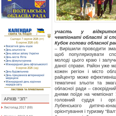
участь у відкритом
чемпіонаті області зі с
Кубок голови обласної р
– Вирішили проводити зма
щоб популяризувати спо
молоді цього краю і залуч
даної справи. Район уже ма
кожен регіон і місто обл
райцентр може ефективніш
тематичні зльоти та змаг
обласної ради – своєрідний 
днями поїде на чемпіонат 
АРХІВ “ЗП”
головний суддя і орга
Лубенського дитячо-юн
Листопад 2017
(69)
орієнтування і туризму “Вал