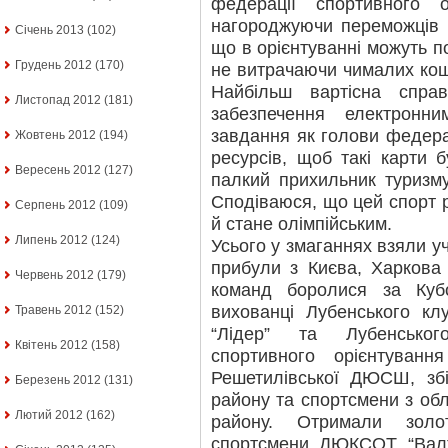
федерації спортивного 
нагороджуючи переможців і
Січень 2013
(102)
що в орієнтуванні можуть по
Грудень 2012
(170)
не витрачаючи чималих кош
Найбільш вартісна спра
Листопад 2012
(181)
забезпечення електронн
завдання як голови федера
Жовтень 2012
(194)
ресурсів, щоб такі карти 
Вересень 2012
(127)
палкий прихильник туризму
Сподіваюся, що цей спорт р
Серпень 2012
(109)
й стане олімпійським.
Липень 2012
(124)
Усього у змаганнях взяли уч
прибули з Києва, Харкова 
Червень 2012
(179)
команд боролися за Куб
вихованці Лубенського кл
Травень 2012
(152)
“Лідер” та Лубенськог
Квітень 2012
(158)
спортивного орієнтуванн
Решетилівської ДЮСШ, зб
Березень 2012
(131)
району та спортсмени з об
Лютий 2012
(162)
району. Отримали золо
спортсмени ДЮКСОТ “Валте