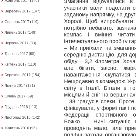
Змагання відбувалися 
Жовтень 2017
(146)
учасники мали подолати с
Вересень 2017
(147)
заданому напрямку, на друг
Хоролі. Щоб випробувати 
Серпень 2017
(119)
потрібно небагато, зазнача
Липень 2017
(149)
компас і вміння читати
інтелектуального пробігу г
Червень 2017
(83)
– Ми приїхали на змаганн
середню дистанцію, для дор
Травень 2017
(95)
обіду – 3,2 кілометра. Хоча
Квітень 2017
(110)
але бігати, звісно, жар
навантаження скупатися 
Березень 2017
(154)
Нещодавно з командою Укра
Лютий 2017
(121)
світу в Італії. Бігали в г
місцями й сніг на вершинах
Січень 2017
(69)
– 38 градусів спеки. Проте
Грудень 2016
(113)
фінішувала, у формі так і 
Федерації спортивного о
Листопад 2016
(142)
Божко. – Нині ситуація 
проводять мало, але при
Жовтень 2016
(96)
подібні заходи організову