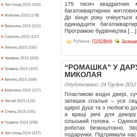
175 тисяч квадратних м
Листопад 2015
(163)
багатоквартирних житлових
Жовтень 2015
(178)
До кінця року очікується
одинадцяти багатокварти
Вересень 2015
(215)
Програмою будівництва […]
Серпень 2015
(137)
Рубрика:
ГОЛОВНА
Залиши
Липень 2015
(155)
Червень 2015
(203)
“РОМАШКА” У ДАР
Травень 2015
(107)
МИКОЛАЯ
Квітень 2015
(164)
Опубліковано: 24 Грудня 2012
Березень 2015
(127)
Пластикові вхідні двері, су
затишок спальні – усе св
Лютий 2015
(125)
щирої душі та з любов’ю до
Січень 2015
(155)
а кращі речі для декору
сільський голова. – Однос
Грудень 2014
(258)
роботах безкоштовно. Зв
Листопад 2014
(237)
подарунки. Підтримали нас