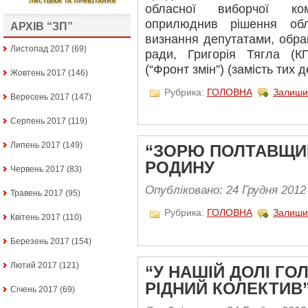
обласної виборчої ко
оприлюднив рішення обл
АРХІВ “ЗП”
визнання депутатами, обра
Листопад 2017
(69)
ради, Григорія Тягла (
(“Фронт змін”) (замість тих 
Жовтень 2017
(146)
Рубрика:
ГОЛОВНА
Залиши
Вересень 2017
(147)
Серпень 2017
(119)
Липень 2017
(149)
“ЗОРЮ ПОЛТАВЩИН
РОДИНУ
Червень 2017
(83)
Опубліковано: 24 Грудня 2012
Травень 2017
(95)
Рубрика:
ГОЛОВНА
Залиши
Квітень 2017
(110)
Березень 2017
(154)
Лютий 2017
(121)
“У НАШІЙ ДОЛІ ГО
РІДНИЙ КОЛЕКТИВ
Січень 2017
(69)