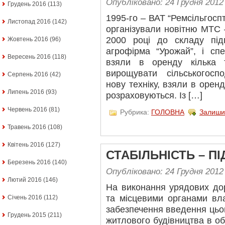
Опубліковано: 24 Грудня 2012
Грудень 2016
(113)
1995-го – ВАТ “Ремсільгоспт
Листопад 2016
(142)
організували новітню МТС 
2000 році до складу під
Жовтень 2016
(96)
агрофірма “Урожай”, і сп
Вересень 2016
(118)
взяли в оренду кілька т
вирощувати сільськогосп
Серпень 2016
(42)
нову техніку, взяли в оренд
Липень 2016
(93)
розраховуються. Із […]
Червень 2016
(81)
Рубрика:
ГОЛОВНА
Залиши
Травень 2016
(108)
Квітень 2016
(127)
СТАБІЛЬНІСТЬ – П
Березень 2016
(140)
Опубліковано: 24 Грудня 2012
Лютий 2016
(146)
На виконання урядових до
та місцевими органами в
Січень 2016
(112)
забезпечення введення цьог
Грудень 2015
(211)
житлового будівництва в обс