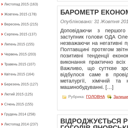
Листопад 2015
(163)
БАРОМЕТР ЕКОНО
Жовтень 2015
(178)
Опубліковано: 31 Жовтня 20
Вересень 2015
(215)
Доповідаючи з першого
Серпень 2015
(137)
заступник голови ОДА Оле
незважаючи на негативні п
Липень 2015
(155)
Полтавщині протягом звітн
Червень 2015
(203)
позитивні тенденції еконо
виконання практично всіх 
Травень 2015
(107)
Важливо, що суттєве зро
відбулося саме в провід
Квітень 2015
(164)
металургії, хімічній та 
Березень 2015
(127)
машинобудуванні. […]
Лютий 2015
(125)
Рубрика:
ГОЛОВНА
Залиши
Січень 2015
(155)
Грудень 2014
(258)
ВІДРОДЖУЄТЬСЯ 
Листопад 2014
(237)