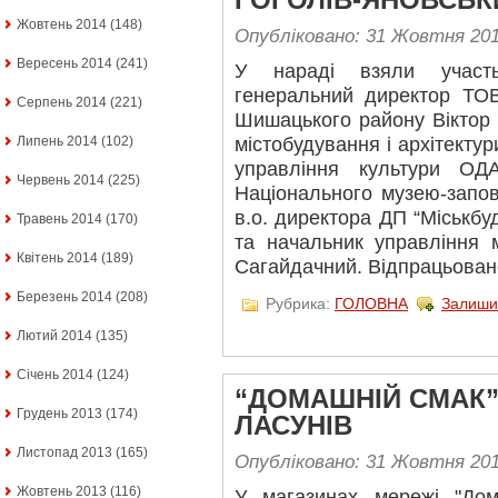
ГОГОЛІВ-ЯНОВСЬК
Жовтень 2014
(148)
Опубліковано: 31 Жовтня 20
Вересень 2014
(241)
У нараді взяли участь
генеральний директор ТОВ
Серпень 2014
(221)
Шишацького району Віктор 
Липень 2014
(102)
містобудування і архітекту
управління культури ОД
Червень 2014
(225)
Національного музею-запов
в.о. директора ДП “Міськб
Травень 2014
(170)
та начальник управління 
Квітень 2014
(189)
Сагайдачний. Відпрацьовано
Березень 2014
(208)
Рубрика:
ГОЛОВНА
Залиши
Лютий 2014
(135)
Січень 2014
(124)
“ДОМАШНІЙ СМАК” 
Грудень 2013
(174)
ЛАСУНІВ
Листопад 2013
(165)
Опубліковано: 31 Жовтня 20
Жовтень 2013
(116)
У магазинах мережі "До