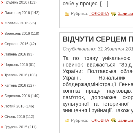
Грудень 2016
(113)
себе у процесі […]
Листопад 2016
(142)
Рубрика:
ГОЛОВНА
Залиши
Жовтень 2016
(96)
Вересень 2016
(118)
ВІДЧУТИ СЕРЦЕМ П
Серпень 2016
(42)
Опубліковано: 31 Жовтня 20
Липень 2016
(93)
Та по праву унікальною
новинок вважається "Звід 
Червень 2016
(81)
України: Полтавська обла
Травень 2016
(108)
Україні. Начальник
облдержадміністрації Генн
Квітень 2016
(127)
копітка праця науковці
Березень 2016
(140)
пам'яток, допоможе ско
культурної та історично
Лютий 2016
(146)
знищення і руйнації. Також 
Січень 2016
(112)
Рубрика:
ГОЛОВНА
Залиши
Грудень 2015
(211)