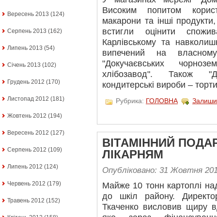
Високим попитом корист
Вересень 2013
(124)
макарони та інші продукти,
встигли оцінити спожи
Серпень 2013
(162)
Карлівському та навколиш
Липень 2013
(54)
випечений на власному
"Докучаєвських чорноз
Січень 2013
(102)
хлібозавод". Також "
Грудень 2012
(170)
кондитерські вироби – торти
Листопад 2012
(181)
Рубрика:
ГОЛОВНА
Залиши
Жовтень 2012
(194)
Вересень 2012
(127)
ВІТАМІННИЙ ПОДА
Серпень 2012
(109)
ЛІКАРНЯМ
Липень 2012
(124)
Опубліковано: 31 Жовтня 20
Червень 2012
(179)
Майже 10 тонн картоплі на
до шкіл району. Директо
Травень 2012
(152)
Ткаченко висловив щиру вд