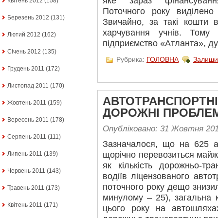
яке зараз фінансуванн
Квітень 2012
(158)
Поточного року виділено
Березень 2012
(131)
Звичайно, за такі кошти 
харчування учнів. Тому
Лютий 2012
(162)
підприємство «Атланта», ду
Січень 2012
(135)
Рубрика:
ГОЛОВНА
Залиши
Грудень 2011
(172)
Листопад 2011
(170)
АВТОТРАНСПОРТНІ
Жовтень 2011
(159)
ДОРОЖНІ ПРОБЛЕ
Вересень 2011
(178)
Опубліковано: 31 Жовтня 20
Серпень 2011
(111)
Зазначалося, що на 625 а
щорічно перевозиться майже
Липень 2011
(139)
як кількість дорожньо-тр
Червень 2011
(143)
водіїв ліцензованого авто
поточного року дещо знизил
Травень 2011
(173)
минулому – 25), загальна 
Квітень 2011
(171)
цього року на автошляха