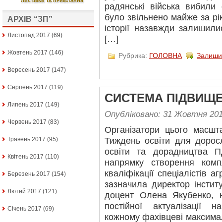
радянські війська вибили 
було звільнено майже за рік
АРХІВ “ЗП”
історії назавжди залишили
Листопад 2017
(69)
[…]
Жовтень 2017
(146)
Рубрика:
ГОЛОВНА
Залиши
Вересень 2017
(147)
Серпень 2017
(119)
СИСТЕМА ПІДВИЩЕ
Липень 2017
(149)
Опубліковано: 31 Жовтня 20
Червень 2017
(83)
Організатори цього масшт
Травень 2017
(95)
Тиждень освіти для дорос
освіти та дорадництва 
Квітень 2017
(110)
напрямку створення комп
кваліфікації спеціалістів 
Березень 2017
(154)
зазначила директор інститу
Лютий 2017
(121)
доцент Олена Якубенко, 
постійної актуалізації 
Січень 2017
(69)
кожному фахівцеві максима