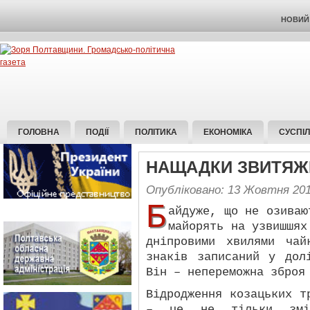
НОВИЙ 
ГОЛОВНА
ПОДІЇ
ПОЛІТИКА
ЕКОНОМІКА
СУСПІ
НАЩАДКИ ЗВИТЯЖ
Опубліковано: 13 Жовтня 20
Б
айдуже, що не озиваю
майорять на узвишшях
дніпровими хвилями ча
знаків записаний у дол
Він – непереможна зброя
Відродження козацьких т
– це не тільки зміц