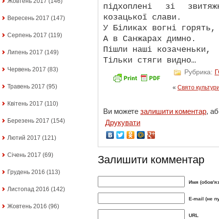
Жовтень 2017
(146)
підхоплені зі звитяж
козацької слави.
Вересень 2017
(147)
У Біликах вогні горять,
Серпень 2017
(119)
А в Санжарах димно.
Пішли наші козаченьки,
Липень 2017
(149)
Тільки стяги видно…
Червень 2017
(83)
Рубрика:
Травень 2017
(95)
«
Свято культури
Квітень 2017
(110)
Ви можете
залишити коментар
, а
Березень 2017
(154)
Друкувати
Лютий 2017
(121)
Січень 2017
(69)
Залишити комментар
Грудень 2016
(113)
Имя (обов'я
Листопад 2016
(142)
E-mail (не п
Жовтень 2016
(96)
URL