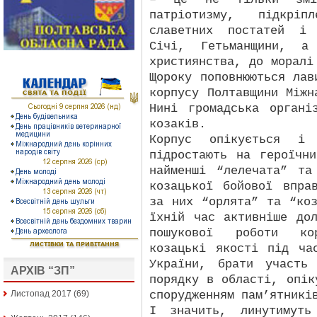
патріотизму, підкрі
славетних постатей і 
Січі, Гетьманщини, а
християнства, до моралі
Щороку поповнюються лав
корпусу Полтавщини Міжн
Нині громадська органі
козаків.
Корпус опікується і 
підростають на героїчн
найменші “лелечата” та
козацької бойової впра
за них “орлята” та “ко
їхній час активніше до
пошукової роботи ко
козацькі якості під ча
України, брати участь
АРХІВ “ЗП”
порядку в області, опік
спорудженням пам’ятникі
Листопад 2017
(69)
І значить, линутимуть