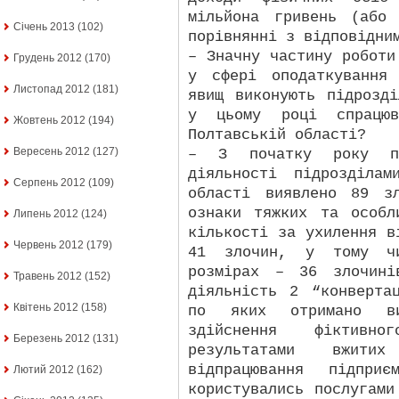
мільйона гривень (або
Січень 2013
(102)
порівнянні з відповідни
– Значну частину роботи
Грудень 2012
(170)
у сфері оподаткування
Листопад 2012
(181)
явищ виконують підрозд
у цьому році спрацю
Жовтень 2012
(194)
Полтавській області?
Вересень 2012
(127)
– З початку року по
діяльності підрозділа
Серпень 2012
(109)
області виявлено 89 з
ознаки тяжких та особл
Липень 2012
(124)
кількості за ухилення в
Червень 2012
(179)
41 злочин, у тому чи
розмірах – 36 злочині
Травень 2012
(152)
діяльність 2 “конверта
Квітень 2012
(158)
по яких отримано в
здійснення фіктивно
Березень 2012
(131)
результатами вжит
відпрацювання підприє
Лютий 2012
(162)
користувались послугами