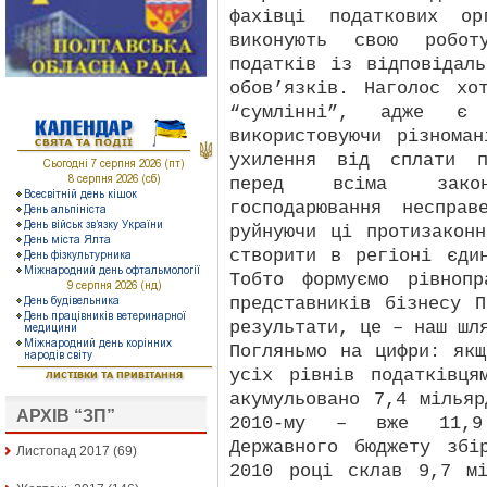
фахівці податкових ор
виконують свою робот
податків із відповідал
обов’язків. Наголос хо
“сумлінні”, адже 
використовуючи різнома
ухилення від сплати п
перед всіма законо
господарювання несправ
руйнуючи ці протизакон
створити в регіоні єди
Тобто формуємо рівноп
представників бізнесу 
результати, це – наш шл
Погляньмо на цифри: як
усіх рівнів податківця
акумульовано 7,4 мілья
АРХІВ “ЗП”
2010-му – вже 11,9
Державного бюджету збі
Листопад 2017
(69)
2010 році склав 9,7 м