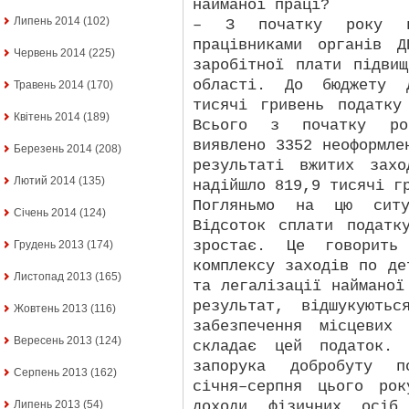
найманої праці?
Липень 2014
(102)
– З початку року в 
працівниками органів 
Червень 2014
(225)
заробітної плати підви
області. До бюджету д
Травень 2014
(170)
тисячі гривень податку
Квітень 2014
(189)
Всього з початку рок
виявлено 3352 неоформле
Березень 2014
(208)
результаті вжитих зах
Лютий 2014
(135)
надійшло 819,9 тисячі г
Погляньмо на цю ситу
Січень 2014
(124)
Відсоток сплати податк
зростає. Це говорить
Грудень 2013
(174)
комплексу заходів по де
Листопад 2013
(165)
та легалізації найманої
результат, відшукують
Жовтень 2013
(116)
забезпечення місцевих
Вересень 2013
(124)
складає цей податок.
запорука добробуту п
Серпень 2013
(162)
січня–серпня цього ро
доходи фізичних осіб
Липень 2013
(54)