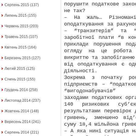
порушити податкове зако
Серпень 2015
(137)
не так?
Липень 2015
(155)
– На жаль… Різномані
оподаткування за рахуно
Червень 2015
(203)
– “транзитерів” та “
заробітної плати “в ко
Травень 2015
(107)
приклади порушення под
Квітень 2015
(164)
огляду на це робота 
викриттю та запобіганню
Березень 2015
(127)
від оподаткування є од
Лютий 2015
(125)
діяльності.
Зокрема з початку ро
Січень 2015
(155)
підприємств – “податко
Грудень 2014
(258)
“вигодонабувачів” ко
заходами податкових орг
Листопад 2014
(237)
140 ризикових суб’єк
результатами перевірок 
Жовтень 2014
(148)
гривень, зменшено від
Вересень 2014
(241)
суму 18,4 мільйона грив
– А яка нині ситуація н
Серпень 2014
(221)