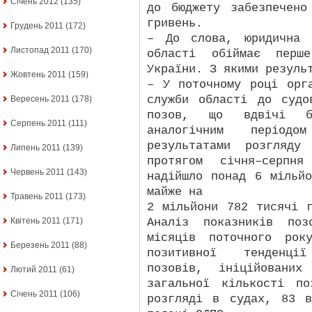
Січень 2012
(135)
до бюджету забезпечено
гривень.
Грудень 2011
(172)
– До слова, юридична 
Листопад 2011
(170)
області обіймає перш
України. З якими резуль
Жовтень 2011
(159)
– У поточному році орг
служби області до судо
Вересень 2011
(178)
позов, що вдвічі б
Серпень 2011
(111)
аналогічним період
результатами розгляду
Липень 2011
(139)
протягом січня–серпн
Червень 2011
(143)
надійшло понад 6 мільй
майже на
Травень 2011
(173)
2 мільйони 782 тисячі 
Аналіз показників по
Квітень 2011
(171)
місяців поточного рок
Березень 2011
(88)
позитивної тенденці
позовів, ініційовани
Лютий 2011
(61)
загальної кількості п
Січень 2011
(106)
розгляді в судах, 83 в