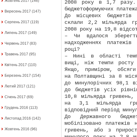
Жовтень 2017
(146)
2008 року в 1,7 разу.
бюджетоформуючих платеж
Вересень 2017
(147)
До місцевих бюджетів 
склали 2,2 мільярда г
Серпень 2017
(119)
2008 року на 19,8 відсо
Липень 2017
(149)
– Чи вдалося зберегт
надходженнях платежів
Червень 2017
(83)
році?
Травень 2017
(95)
– Нині в області темп
вищі, ніж темпи росту 
Квітень 2017
(110)
Якщо, приміром, обсяги
на Полтавщині за 8 міс
Березень 2017
(154)
до минулорічних 98,1 в
Лютий 2017
(121)
до бюджетів усіх рівн
10,8 мільярда гривень,
Січень 2017
(69)
на 3,1 мільярда гр
Грудень 2016
(113)
відповідний період мину
До Державного бюдж
Листопад 2016
(142)
мобілізовано платежів 
Жовтень 2016
(96)
гривень, або з прирос
минулого року на 2,8 м