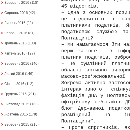
Вересень 2016
(118)
45 відсотків.
– Одна з основних пози
Серпень 2016
(42)
це відкритість і пар
Липень 2016
(93)
платниками податків. 
податковою службою та
Червень 2016
(81)
Полтавщині?
Травень 2016
(108)
– Ми намагаємося йти на
перш за все – в інфор
Квітень 2016
(127)
платник податків, озбро
– це сумлінний платни
Березень 2016
(140)
області активно викори
Лютий 2016
(146)
масово-роз’яснювальної
Зокрема активно застосо
Січень 2016
(112)
інтерактивного спілк
Грудень 2015
(211)
фахівців ДПА у Полтавс
офіційному веб-сайті Д
Листопад 2015
(163)
блог Державної податк
розміщений на інте
Жовтень 2015
(178)
Полтавщини”.
Вересень 2015
(215)
– Проте спритників, я