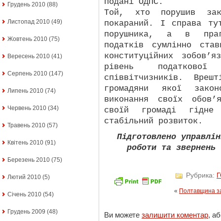
подані ОДПС.
Грудень 2010
(88)
Той, хто порушив зак
Листопад 2010
(49)
покараний. І справа ту
порушника, а в праг
Жовтень 2010
(75)
податків сумлінно ста
конституційних зобов’я
Вересень 2010
(41)
рівень податково
Серпень 2010
(147)
співвітчизників. Вреш
громадяни якої закон
Липень 2010
(74)
виконання своїх обов’
Червень 2010
(34)
своїй громаді гідне
стабільний розвиток.
Травень 2010
(57)
Підготовлено управлін
Квітень 2010
(91)
роботи та звернень 
Березень 2010
(75)
Рубрика:
Лютий 2010
(5)
«
Полтавщина за
Січень 2010
(54)
Грудень 2009
(48)
Ви можете
залишити коментар
, а