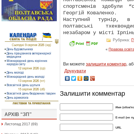
спортсменів здобули “
Георгій Коваленко.
Наступний турнір, в
полтавські тхеквонд
незабаром у місті Ірпін
Рубрика:
«
Правова освіт
Ви можете
залишити коментар
, а
Друкувати
Залишити комментар
Имя (обов'я
АРХІВ “ЗП”
E-mail (не п
Листопад 2017
(69)
URL