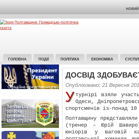
НОВИЙ 
ГОЛОВНА
ПОДІЇ
ПОЛІТИКА
ЕКОНОМІКА
СУСПІ
ДОСВІД ЗДОБУВАЄ
Опубліковано: 21 Вересня 20
У
турнірі взяли участ
Одеси, Дніпропетровс
спортсменів із-понад 10
Полтавщину представляли
(тренер – Юрій Шавиро
юніорів у ваговій к
полтавської команди в