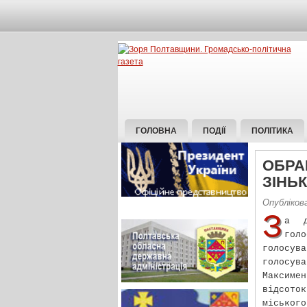
ГОЛОВНА
ПОДІЇ
ПОЛІТИКА
ОБРА
ЗІНЬ
Опубліков
З
а д
гол
голосув
голосу
Максимен
відсоток
міського