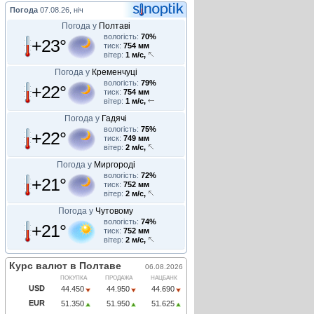
Погода
07.08.26, ніч
Погода у
Полтаві
вологість:
70%
+23°
тиск:
754 мм
вітер:
1 м/с,
Погода у
Кременчуці
вологість:
79%
+22°
тиск:
754 мм
вітер:
1 м/с,
Погода у
Гадячі
вологість:
75%
+22°
тиск:
749 мм
вітер:
2 м/с,
Погода у
Миргороді
вологість:
72%
+21°
тиск:
752 мм
вітер:
2 м/с,
Погода у
Чутовому
вологість:
74%
+21°
тиск:
752 мм
вітер:
2 м/с,