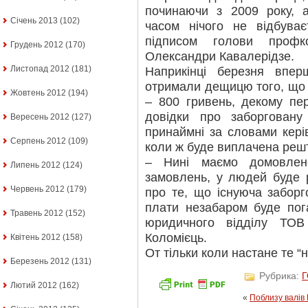
починаючи з 2009 року, а
Січень 2013
(102)
часом нічого не відбуває
підписом голови профк
Грудень 2012
(170)
Олександри Кавалерідзе.
Листопад 2012
(181)
Наприкінці березня впе
отримали дещицю того, що 
Жовтень 2012
(194)
– 800 гривень, декому пер
довідки про заборговану
Вересень 2012
(127)
принаймні за словами кері
Серпень 2012
(109)
коли ж буде виплачена решт
– Нині маємо домовлен
Липень 2012
(124)
замовлень, у людей буде 
Червень 2012
(179)
про те, що існуюча заборго
плати незабаром буде пог
Травень 2012
(152)
юридичного відділу ТОВ
Коломієць.
Квітень 2012
(158)
От тільки коли настане те 
Березень 2012
(131)
Рубрика:
Лютий 2012
(162)
«
Поблизу валів