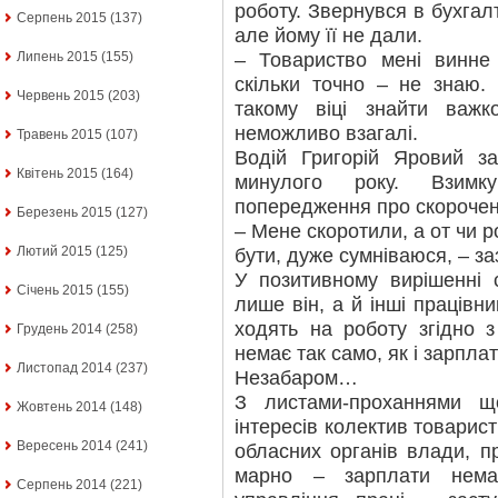
роботу. Звернувся в бухгал
Серпень 2015
(137)
але йому її не дали.
– Товариство мені винне
Липень 2015
(155)
скільки точно – не знаю.
Червень 2015
(203)
такому віці знайти важ
неможливо взагалі.
Травень 2015
(107)
Водій Григорій Яровий з
Квітень 2015
(164)
минулого року. Взимк
попередження про скорочен
Березень 2015
(127)
– Мене скоротили, а от чи р
Лютий 2015
(125)
бути, дуже сумніваюся, – з
У позитивному вирішенні 
Січень 2015
(155)
лише він, а й інші працівн
ходять на роботу згідно 
Грудень 2014
(258)
немає так само, як і зарплат
Листопад 2014
(237)
Незабаром…
З листами-проханнями щ
Жовтень 2014
(148)
інтересів колектив товарис
Вересень 2014
(241)
обласних органів влади, п
марно – зарплати нема
Серпень 2014
(221)