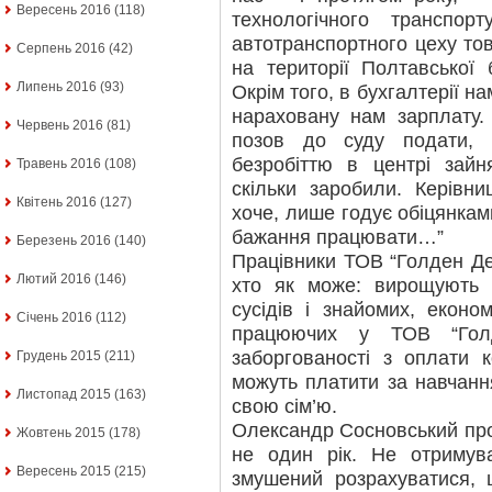
Вересень 2016
(118)
технологічного транспор
автотранспортного цеху тов
Серпень 2016
(42)
на території Полтавської
Липень 2016
(93)
Окрім того, в бухгалтерії н
нараховану нам зарплату.
Червень 2016
(81)
позов до суду подати, 
безробіттю в центрі зайн
Травень 2016
(108)
скільки заробили. Керівн
Квітень 2016
(127)
хоче, лише годує обіцянкам
бажання працювати…”
Березень 2016
(140)
Працівники ТОВ “Голден Де
Лютий 2016
(146)
хто як може: вирощують 
сусідів і знайомих, еконо
Січень 2016
(112)
працюючих у ТОВ “Голд
заборгованості з оплати 
Грудень 2015
(211)
можуть платити за навчання
Листопад 2015
(163)
свою сім’ю.
Олександр Сосновський про
Жовтень 2015
(178)
не один рік. Не отримув
Вересень 2015
(215)
змушений розрахуватися, 