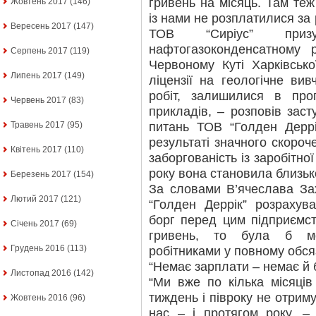
гривень на місяць. Там те
Жовтень 2017
(146)
із нами не розплатилися за 
Вересень 2017
(147)
ТОВ “Сиріус” призу
нафтогазоконденсатному 
Серпень 2017
(119)
Червоному Куті Харківсько
Липень 2017
(149)
ліцензії на геологічне ви
робіт, залишилися в пр
Червень 2017
(83)
прикладів, – розповів зас
питань ТОВ “Голден Деррі
Травень 2017
(95)
результаті значного скоро
Квітень 2017
(110)
заборгованість із заробітно
року вона становила близьк
Березень 2017
(154)
За словами В’ячеслава За
Лютий 2017
(121)
“Голден Деррік” розрахува
борг перед цим підприємс
Січень 2017
(69)
гривень, то була б мо
Грудень 2016
(113)
робітниками у повному обсяз
“Немає зарплати – немає й
Листопад 2016
(142)
“Ми вже по кілька місяці
тиждень і півроку не отриму
Жовтень 2016
(96)
нас – і протягом року, –