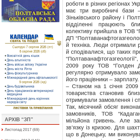
роботи в різних регіонах Ук
має три виробничі бази 
Зіньківського району і Пол
відділенні працюють бл
колективу прийшла в ТОВ “Г
ДП “Полтаванафтогазгеолог
й техніка. Люди отримали 
й сподівалися, що таких пр
“Полтаванафтогазгеології”
2009 року ТОВ “Голден Д
регулярно отримувало замо
його працівники – зарплату.
– Станом на 1 січня 2009
товариства становив бли
отримували замовлення і сп
Так, місячний обсяг викона
замовників, ТОВ “Кадага
АРХІВ “ЗП”
мільйона гривень. Але з
зв’язку із кризою. Для шах
Листопад 2017
(69)
що в Донецьку, ми виконув