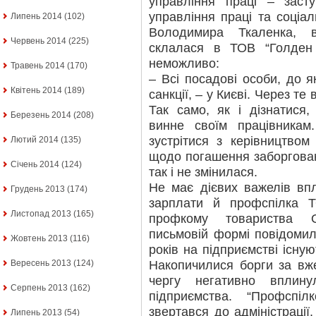
управління праці – заст
управління праці та соціа
Липень 2014
(102)
Володимира Ткаленка, 
Червень 2014
(225)
склалася в ТОВ “Голден 
неможливо:
Травень 2014
(170)
– Всі посадові особи, до я
Квітень 2014
(189)
санкції, – у Києві. Через т
Так само, як і дізнатися,
Березень 2014
(208)
винне своїм працівника
зустрітися з керівництвом
Лютий 2014
(135)
щодо погашення заборговано
Січень 2014
(124)
так і не змінилася.
Не має дієвих важелів вп
Грудень 2013
(174)
зарплати й профспілка Т
Листопад 2013
(165)
профкому товариства О
письмовій формі повідомил
Жовтень 2013
(116)
років на підприємстві існу
Накопичилися борги за вж
Вересень 2013
(124)
чергу негативно вплин
Серпень 2013
(162)
підприємства. “Профспіл
звертався до адміністрації,
Липень 2013
(54)