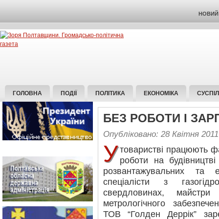
НОВИЙ 
ГОЛОВНА
ПОДІЇ
ПОЛІТИКА
ЕКОНОМІКА
СУСПІ
БЕЗ РОБОТИ І ЗАР
Опубліковано: 28 Квітня 2011
У
товаристві працюють фа
роботи на будівництві 
розвантажувальних та е
спеціалісти з газогід
свердловинах, майстри
метрологічного забезпече
ТОВ “Голден Деррік” зар