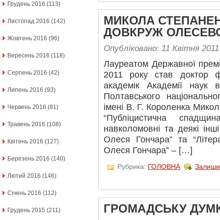
Грудень 2016
(113)
МИКОЛА СТЕПАНЕН
Листопад 2016
(142)
ДОВКРУЖ ОЛЕСЕВО
Жовтень 2016
(96)
Опубліковано: 11 Квітня 2011
Вересень 2016
(118)
Лауреатом Державної премі
Серпень 2016
(42)
2011 року став доктор ф
академік Академії наук в
Липень 2016
(93)
Полтавського національног
імені В. Г. Короленка Мико
Червень 2016
(81)
“Публіцистична спадщи
Травень 2016
(108)
навколомовні та деякі інш
Олеся Гончара” та “Літер
Квітень 2016
(127)
Олеся Гончара” – […]
Березень 2016
(140)
Рубрика:
ГОЛОВНА
Залиши
Лютий 2016
(146)
Січень 2016
(112)
ГРОМАДСЬКУ ДУМК
Грудень 2015
(211)