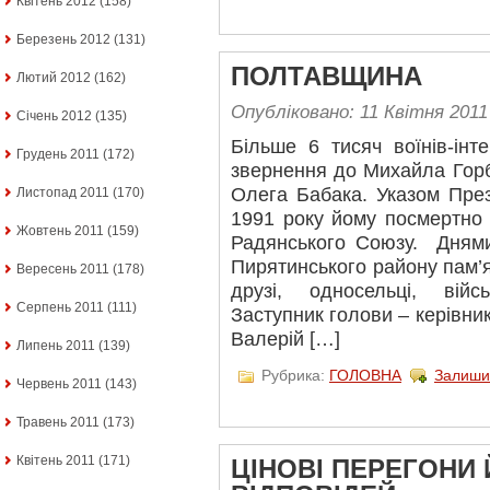
Квітень 2012
(158)
Березень 2012
(131)
ПОЛТАВЩИНА
Лютий 2012
(162)
Опубліковано: 11 Квітня 2011
Січень 2012
(135)
Більше 6 тисяч воїнів-інте
Грудень 2011
(172)
звернення до Михайла Горб
Олега Бабака. Указом Пре
Листопад 2011
(170)
1991 року йому посмертно
Жовтень 2011
(159)
Радянського Союзу. Днями 
Пирятинського району пам’
Вересень 2011
(178)
друзі, односельці, війс
Серпень 2011
(111)
Заступник голови – керівни
Валерій […]
Липень 2011
(139)
Рубрика:
ГОЛОВНА
Залиши
Червень 2011
(143)
Травень 2011
(173)
Квітень 2011
(171)
ЦІНОВІ ПЕРЕГОНИ 