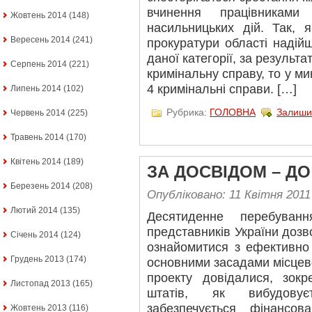
вчинення працівниками
Жовтень 2014
(148)
насильницьких дій. Так, 
Вересень 2014
(241)
прокуратури області надій
даної категорії, за результ
Серпень 2014
(221)
кримінальну справу, то у м
4 кримінальні справи. […]
Липень 2014
(102)
Рубрика:
ГОЛОВНА
Залиши
Червень 2014
(225)
Травень 2014
(170)
Квітень 2014
(189)
ЗА ДОСВІДОМ – Д
Березень 2014
(208)
Опубліковано: 11 Квітня 2011
Лютий 2014
(135)
Десятиденне перебув
представників України дозв
Січень 2014
(124)
ознайомитися з ефективно
Грудень 2013
(174)
основними засадами місцев
проекту довідалися, зок
Листопад 2013
(165)
штатів, як вибудовує
забезпечується фінансова
Жовтень 2013
(116)