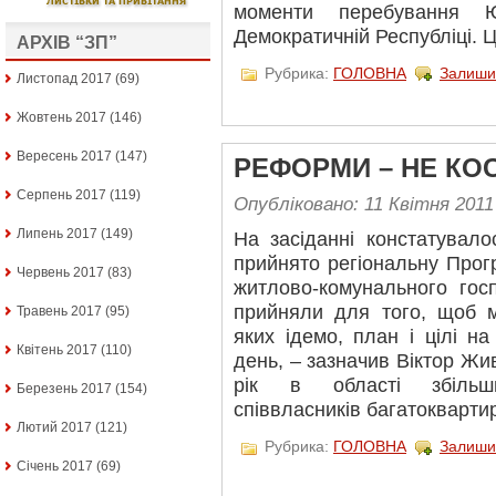
моменти перебування Ю
Демократичній Республіці. 
АРХІВ “ЗП”
Рубрика:
ГОЛОВНА
Залиши
Листопад 2017
(69)
Жовтень 2017
(146)
Вересень 2017
(147)
РЕФОРМИ – НЕ КО
Серпень 2017
(119)
Опубліковано: 11 Квітня 2011
Липень 2017
(149)
На засіданні констатувало
прийнято регіональну Прог
Червень 2017
(83)
житлово-комунального гос
прийняли для того, щоб ма
Травень 2017
(95)
яких ідемо, план і цілі на
Квітень 2017
(110)
день, – зазначив Віктор Жи
рік в області збільши
Березень 2017
(154)
співвласників багатокварти
Лютий 2017
(121)
Рубрика:
ГОЛОВНА
Залиши
Січень 2017
(69)