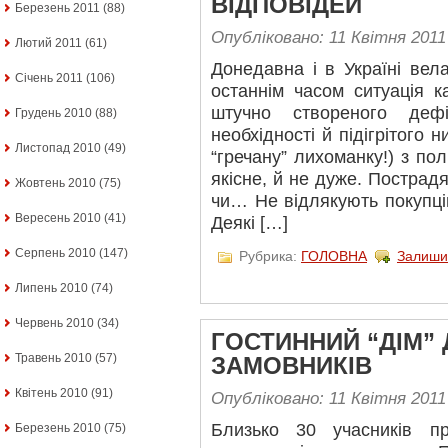
ВІДПОВІДЕЙ
Березень 2011
(88)
Опубліковано: 11 Квітня 2011
Лютий 2011
(61)
Донедавна і в Україні вел
Січень 2011
(106)
останнім часом ситуація к
штучно створеного деф
Грудень 2010
(88)
необхідності й підігрітого
Листопад 2010
(49)
“гречану” лихоманку!) з пол
якісне, й не дуже. 
Жовтень 2010
(75)
чи… Не відлякують покупців 
Вересень 2010
(41)
Деякі […]
Серпень 2010
(147)
Рубрика:
ГОЛОВНА
Залиши
Липень 2010
(74)
Червень 2010
(34)
ГОСТИННИЙ “ДІМ” 
Травень 2010
(57)
ЗАМОВНИКІВ
Квітень 2010
(91)
Опубліковано: 11 Квітня 2011
Близько 30 учасників п
Березень 2010
(75)