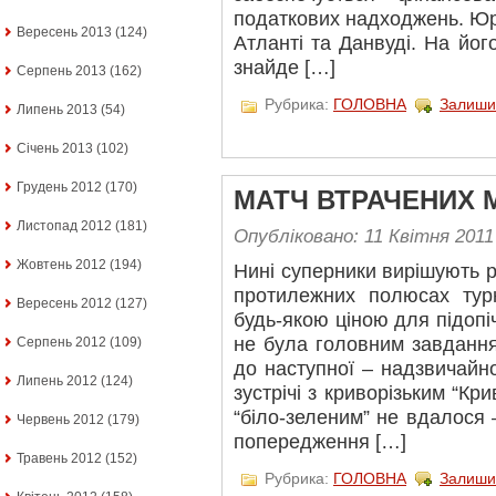
податкових надходжень. Юр
Вересень 2013
(124)
Атланті та Данвуді. На йог
знайде […]
Серпень 2013
(162)
Рубрика:
ГОЛОВНА
Залиши
Липень 2013
(54)
Січень 2013
(102)
Грудень 2012
(170)
МАТЧ ВТРАЧЕНИХ
Листопад 2012
(181)
Опубліковано: 11 Квітня 2011
Жовтень 2012
(194)
Нині суперники вирішують р
протилежних полюсах турн
Вересень 2012
(127)
будь-якою ціною для підоп
не була головним завдання
Серпень 2012
(109)
до наступної – надзвичайн
Липень 2012
(124)
зустрічі з криворізьким “Кр
“біло-зеленим” не вдалося 
Червень 2012
(179)
попередження […]
Травень 2012
(152)
Рубрика:
ГОЛОВНА
Залиши