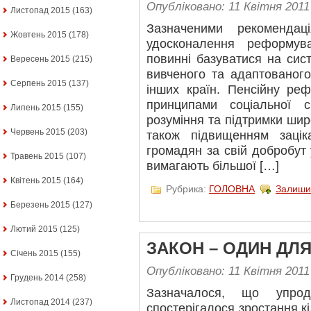
Опубліковано: 11 Квітня 2011
Листопад 2015
(163)
Зазначеними рекомендац
Жовтень 2015
(178)
удосконалення реформува
повинні базуватися на сис
Вересень 2015
(215)
вивченого та адаптованого
Серпень 2015
(137)
інших країн. Пенсійну ре
принципами соціальної сп
Липень 2015
(155)
розуміння та підтримки ши
Червень 2015
(203)
також підвищенням заціка
громадян за свій добробут 
Травень 2015
(107)
вимагають більшої […]
Квітень 2015
(164)
Рубрика:
ГОЛОВНА
Залиши
Березень 2015
(127)
Лютий 2015
(125)
ЗАКОН – ОДИН ДЛЯ
Січень 2015
(155)
Опубліковано: 11 Квітня 2011
Грудень 2014
(258)
Зазначалося, що упрод
Листопад 2014
(237)
спостерігалося зростання кі