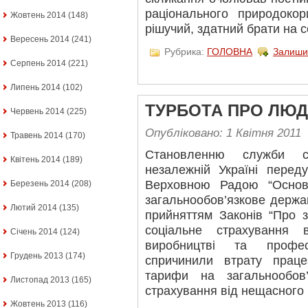
раціонального природоко
Жовтень 2014
(148)
рішучий, здатний брати на с
Вересень 2014
(241)
Рубрика:
ГОЛОВНА
Залиши
Серпень 2014
(221)
Липень 2014
(102)
ТУРБОТА ПРО ЛЮД
Червень 2014
(225)
Опубліковано: 1 Квітня 2011
Травень 2014
(170)
Становленню служби со
Квітень 2014
(189)
незалежній Україні перед
Верховною Радою “Основ
Березень 2014
(208)
загальнообов’язкове держа
Лютий 2014
(135)
прийняттям Законів “Про 
соціальне страхування
Січень 2014
(124)
виробництві та профес
Грудень 2013
(174)
спричинили втрату праце
тарифи на загальнообов
Листопад 2013
(165)
страхування від нещасного 
Жовтень 2013
(116)