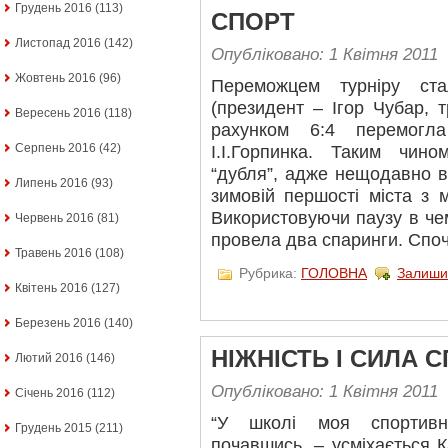
Грудень 2016
(113)
СПОРТ
Листопад 2016
(142)
Опубліковано: 1 Квітня 2011
Жовтень 2016
(96)
Переможцем турніру ста
(президент – Ігор Чубар, 
Вересень 2016
(118)
рахунком 6:4 перемогл
Серпень 2016
(42)
І.І.Горпинка. Таким чин
“дубля”, адже нещодавно в
Липень 2016
(93)
зимовій першості міста з м
Використовуючи паузу в чем
Червень 2016
(81)
провела два спаринги. Споч
Травень 2016
(108)
Рубрика:
ГОЛОВНА
Залиши
Квітень 2016
(127)
Березень 2016
(140)
НІЖНІСТЬ І СИЛА 
Лютий 2016
(146)
Опубліковано: 1 Квітня 2011
Січень 2016
(112)
“У школі моя спортивн
Грудень 2015
(211)
почавшись, – усміхається 