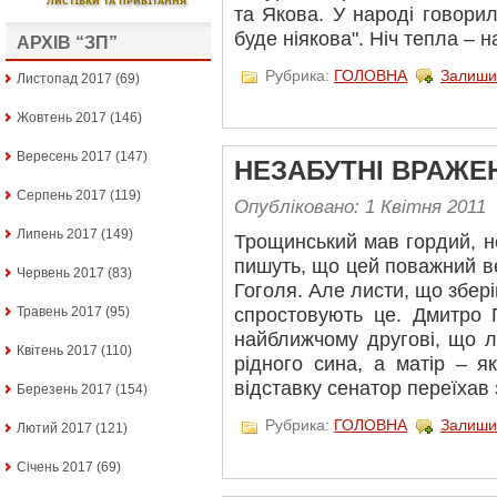
та Якова. У народі говорил
буде ніякова". Ніч тепла – н
АРХІВ “ЗП”
Рубрика:
ГОЛОВНА
Залиши
Листопад 2017
(69)
Жовтень 2017
(146)
Вересень 2017
(147)
НЕЗАБУТНІ ВРАЖЕ
Серпень 2017
(119)
Опубліковано: 1 Квітня 2011
Липень 2017
(149)
Трощинський мав гордий, н
пишуть, що цей поважний 
Червень 2017
(83)
Гоголя. Але листи, що збері
Травень 2017
(95)
спростовують це. Дмитро 
найближчому другові, що л
Квітень 2017
(110)
рідного сина, а матір – я
відставку сенатор переїхав з
Березень 2017
(154)
Рубрика:
ГОЛОВНА
Залиши
Лютий 2017
(121)
Січень 2017
(69)