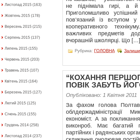
Листопад 2015
(163)
не піднімала гирі, а й
Приголомшливо успішний 
Жовтень 2015
(178)
пов’язаний із вступом у
кооперативного техніку
Вересень 2015
(215)
важливих предметів до
Серпень 2015
(137)
вчорашній школярці. Що […
Липень 2015
(155)
Рубрика:
ГОЛОВНА
Залиши
Червень 2015
(203)
Травень 2015
(107)
“КОХАННЯ ПЕРШОГ
Квітень 2015
(164)
ПОВІК ЗАБУТЬ ЙО
Березень 2015
(127)
Опубліковано: 1 Квітня 2011
Лютий 2015
(125)
За фахом голова Полтавс
облдержадміністрації 
Січень 2015
(155)
економіст. А за покликання
виконроб. Має багатий 
Грудень 2014
(258)
партійних і радянських орга
Листопад 2014
(237)
скликання очолював постійн