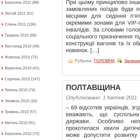
При цьому принципово інши
Березень 2011
(88)
замовлених поїздів буде п
Лютий 2011
(61)
місцями для сидіння п’я
окремими зонами для VIP-
Січень 2011
(106)
інвалідів. За словами голо
Грудень 2010
(88)
соціального призначення пі
конструкції вагонів та їх 
Листопад 2010
(49)
новинок. […]
Жовтень 2010
(75)
Рубрика:
ГОЛОВНА
Залиши
Вересень 2010
(41)
Серпень 2010
(147)
ПОЛТАВЩИНА
Липень 2010
(74)
Опубліковано: 1 Квітня 2011
Червень 2010
(34)
– 69 відсотків українців, зг
Травень 2010
(57)
вважають, що суспільн
держави. Особливо неп
Квітень 2010
(91)
прокотилася хвиля дитяч
Березень 2010
(75)
може допустити розвитку к