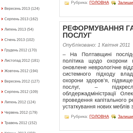
Рубрика:
ГОЛОВНА
Залиши
Вересень 2013
(124)
Серпень 2013
(162)
РЕФОРМУВАННЯ ГАЛ
Липень 2013
(54)
ПОСЛУГ
Січень 2013
(102)
Опубліковано: 1 Квітня 2011
Грудень 2012
(170)
– На Полтавщині послід
політика щодо охорони 
Листопад 2012
(181)
оновлене неврологічне від
Жовтень 2012
(194)
системного підходу вла
охорони здоров’я, підвищ
Вересень 2012
(127)
послуг, – підкрес
Серпень 2012
(109)
облдержадміністрації Ол
проведення капітального р
Липень 2012
(124)
устаткування нових меблів 
Червень 2012
(179)
Рубрика:
ГОЛОВНА
Залиши
Травень 2012
(152)