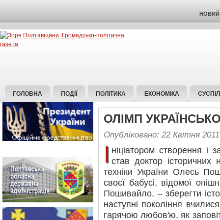
НОВИЙ 
ГОЛОВНА
ПОДІЇ
ПОЛІТИКА
ЕКОНОМІКА
СУСПІ
ОЛІМП УКРАЇНСЬКО
Опубліковано: 22 Квітня 2011
І
ніціатором створення і 
став доктор історичних 
техніки України Олесь По
своєї бабусі, відомої опіш
Пошивайло, – зберегти іст
наступні покоління вчилися
гарячою любов'ю, як заповіт