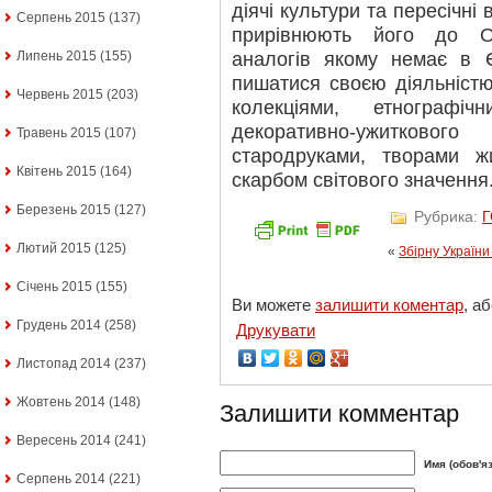
діячі культури та пересічні 
Серпень 2015
(137)
прирівнюють його до Ол
аналогів якому немає в 
Липень 2015
(155)
пишатися своєю діяльніст
Червень 2015
(203)
колекціями, етнографіч
декоративно-ужитковог
Травень 2015
(107)
стародруками, творами ж
Квітень 2015
(164)
скарбом світового значення
Березень 2015
(127)
Рубрика:
Лютий 2015
(125)
«
Збірну України
Січень 2015
(155)
Ви можете
залишити коментар
, а
Грудень 2014
(258)
Друкувати
Листопад 2014
(237)
Жовтень 2014
(148)
Залишити комментар
Вересень 2014
(241)
Имя (обов'я
Серпень 2014
(221)