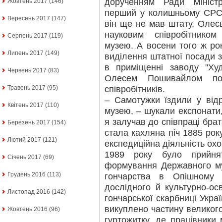
дорученням Ради Мініст
Жовтень 2017
(146)
перший у колишньому СРСР
Вересень 2017
(147)
він ще не мав штату, Оле
науковим співробітником
Серпень 2017
(119)
музею. А восени того ж ро
Липень 2017
(149)
виділення штатної посади з
в приміщенні заводу "Худ
Червень 2017
(83)
Олесем Пошивайлом по
співробітників.
Травень 2017
(95)
– Самотужки їздили у від
Квітень 2017
(110)
музею, – шукали експонати,
я залучав до співпраці бр
Березень 2017
(154)
стала кахляна піч 1885 рок
Лютий 2017
(121)
експедиційна діяльність охо
1989 року було прийня
Січень 2017
(69)
формування Державного му
Грудень 2016
(113)
гончарства в Опішному 
дослідного й культурно-осв
Листопад 2016
(142)
гончарської скарбниці Укра
викуплено частину великог
Жовтень 2016
(96)
гуртожитку, де працівники