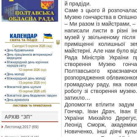
й прадіди.
Саме з цього й розпочалас
Музею гончарства в Опішно
– Ми разом із майстрами, 
написали листи в різні ін
музей у звільненому після
приміщенні колишньої зем
майстерні. Але нам було від
Рада Міністрів України 
створення Музею гонча
Полтавського краєзнав
розпорядження облвиконко
громадську раду, яка пови
роботу зі створення музею
затихло…
Допомогти втілити задум
Гончар, Іван Драч, Іван 
АРХІВ “ЗП”
України Михайло Дерегус
Леонід Сморж, академік
Листопад 2017
(69)
Новиченко, інші діячі кул