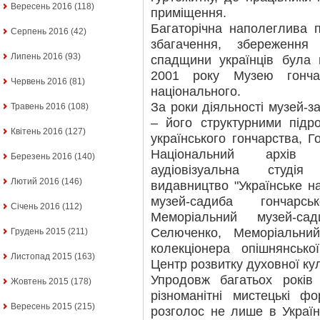
Вересень 2016
(118)
приміщення.
Багаторічна наполеглива 
Серпень 2016
(42)
збагачення, збереження
Липень 2016
(93)
спадщини українців була
2001 року Музею гонча
Червень 2016
(81)
національного.
За роки діяльності музей-з
Травень 2016
(108)
– його структурними підр
Квітень 2016
(127)
українського гончарства, Г
Національний архів у
Березень 2016
(140)
аудіовізуальна студія
Лютий 2016
(146)
видавництво "Українське н
музей-садиба гончарс
Січень 2016
(112)
Меморіальний музей-са
Селюченко, Меморіальни
Грудень 2015
(211)
колекціонера опішнянськ
Листопад 2015
(163)
Центр розвитку духовної ку
Упродовж багатьох років
Жовтень 2015
(178)
різноманітні мистецькі ф
Вересень 2015
(215)
розголос не лише в Україні