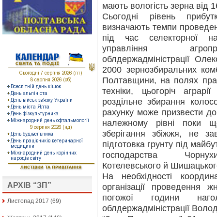
мають вологість зерна від 1
Сьогодні рівень прибутк
визначають темпи проведен
під час селекторної н
управління агропр
облдержадміністрації Оле
2000 зернозбиральних комб
Полтавщини, на полях пр
техніки, цьогоріч аграрі
роздільне збирання колос
рахунку може призвести до
належному рівні поки 
зберігання збіжжя, не з
підготовка грунту під майбу
господарства Чорнухин
Котелевського й Шишацьког
На необхідності координ
АРХІВ “ЗП”
організації проведення ж
погожої години наго
Листопад 2017
(69)
облдержадміністрації Воло