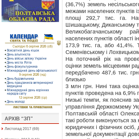
(36,7%) земель несільсько
межами населених пунктів і
площі 292,7 тис. га. Н
Шишацькому, Диканському 
Великобагачанському ра
населених пунктів області 
173,9 тис. га, або 41,4%.
Семенівському і Лохвицьком
На поточний рік на пров
оцінки земель місцевими р
передбачено 487,6 тис. грн
близько
3 млн грн. Нині така оцін
пунктів проведена на 6,9% 
Низькі темпи, як пояснив з
управління Держкомзему Ук
Полтавській області Олекс
АРХІВ “ЗП”
такі роботи виконуються за
юридичних і фізичних осіб,
Листопад 2017
(69)
земельної документації дов