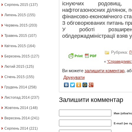
існуючих родовищ, в
Серпень 2015
(137)
нафтогазоносних ділянок, 
Липень 2015
(155)
фінансово-економічного ста
З обговорюваних питань при
Червень 2015
(203)
У роботі розширено
облдержадміністрації взяв 
Травень 2015
(107)
Квітень 2015
(164)
Рубрика:
Березень 2015
(127)
«
“Справедливіс
Лютий 2015
(125)
Ви можете
залишити коментар
, а
Січень 2015
(155)
Друкувати
Грудень 2014
(258)
Листопад 2014
(237)
Залишити комментар
Жовтень 2014
(148)
Имя (обов'я
Вересень 2014
(241)
E-mail (не п
Серпень 2014
(221)