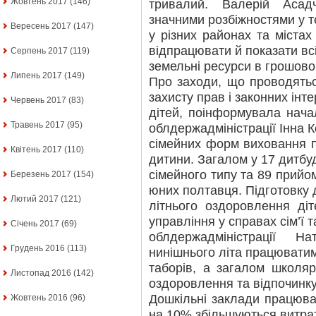
Жовтень 2017
(146)
тривалий. Валерій Асад
значними розбіжностями у т
Вересень 2017
(147)
у різних районах та містах
відпрацювати й показати всі
Серпень 2017
(119)
земельні ресурси в грошово
Липень 2017
(149)
Про заходи, що проводятьс
захисту прав і законних інте
Червень 2017
(83)
дітей, поінформувала нача
Травень 2017
(95)
облдержадміністрації Інна К
сімейних форм виховання 
Квітень 2017
(110)
дитини. Загалом у 17 дитбу
сімейного типу та 89 прий
Березень 2017
(154)
юних полтавця. Підготовку 
Лютий 2017
(121)
літнього оздоровлення ді
управління у справах сім’ї 
Січень 2017
(69)
облдержадміністрації Н
Грудень 2016
(113)
нинішнього літа працюватим
таборів, а загалом школя
Листопад 2016
(142)
оздоровлення та відпочинку
Дошкільні заклади працюва
Жовтень 2016
(96)
на 10% збільшуються витра