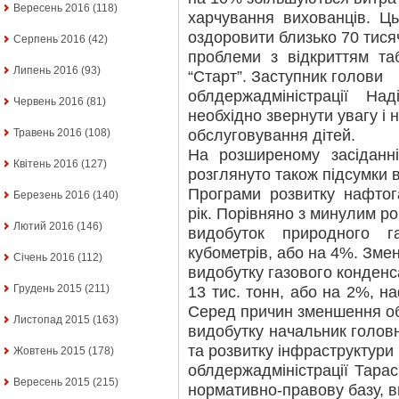
Вересень 2016
(118)
харчування вихованців. Цьо
оздоровити близько 70 тисяч
Серпень 2016
(42)
проблеми з відкриттям таб
Липень 2016
(93)
“Старт”. Заступник голови
облдержадміністрації Н
Червень 2016
(81)
необхідно звернути увагу і 
обслуговування дітей.
Травень 2016
(108)
На розширеному засіданні 
Квітень 2016
(127)
розглянуто також підсумки 
Програми розвитку нафтога
Березень 2016
(140)
рік. Порівняно з минулим р
Лютий 2016
(146)
видобуток природного 
кубометрів, або на 4%. Зме
Січень 2016
(112)
видобутку газового конденс
Грудень 2015
(211)
13 тис. тонн, або на 2%, на
Серед причин зменшення об
Листопад 2015
(163)
видобутку начальник голов
та розвитку інфраструктури
Жовтень 2015
(178)
облдержадміністрації Тара
Вересень 2015
(215)
нормативно-правову базу, в