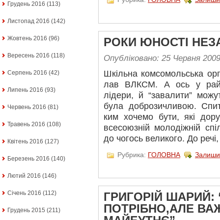
Грудень 2016
(113)
Листопад 2016
(142)
Жовтень 2016
(96)
РОКИ ЮНОСТІ НЕЗ
Вересень 2016
(118)
Опубліковано: 25 Червня 200
Шкільна комсомольська орг
Серпень 2016
(42)
лав ВЛКСМ. А ось у райк
Липень 2016
(93)
лідери, й “завалити” можут
була доброзичливою. Спи
Червень 2016
(81)
ким хочемо бути, які дор
Травень 2016
(108)
всесоюзній молодіжній спіл
до чогось великого. До речі,
Квітень 2016
(127)
Рубрика:
ГОЛОВНА
Залиши
Березень 2016
(140)
Лютий 2016
(146)
Січень 2016
(112)
ГРИГОРІЙ ШАРИЙ:
ПОТРІБНО,АЛЕ ВА
Грудень 2015
(211)