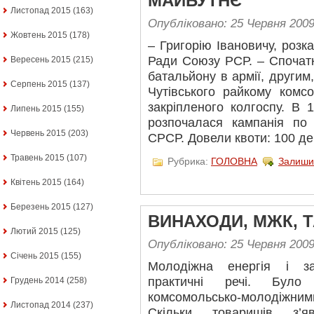
МАЙБУТНЄ”
Листопад 2015
(163)
Опубліковано: 25 Червня 200
Жовтень 2015
(178)
– Григорію Івановичу, розк
Ради Союзу РСР. – Спочатк
Вересень 2015
(215)
батальйону в армії, другим
Серпень 2015
(137)
Чутівського райкому ком
закріпленого колгоспу. В 
Липень 2015
(155)
розпочалася кампанія по
Червень 2015
(203)
СРСР. Довели квоти: 100 де
Травень 2015
(107)
Рубрика:
ГОЛОВНА
Залиши
Квітень 2015
(164)
Березень 2015
(127)
ВИНАХОДИ, МЖК,
Лютий 2015
(125)
Опубліковано: 25 Червня 200
Січень 2015
(155)
Молодіжна енергія і з
практичні речі. Було
Грудень 2014
(258)
комсомольсько-молодіжни
Листопад 2014
(237)
Скільки товаришів з’