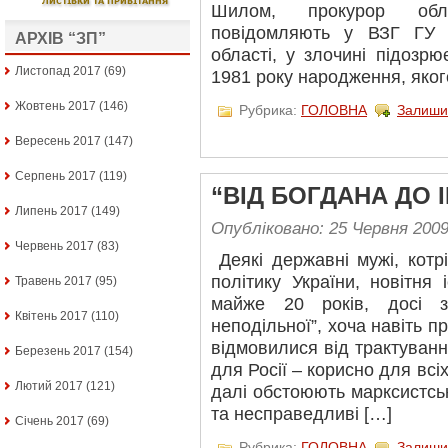
Шилом, прокурор обла
повідомляють у ВЗГ ГУ 
АРХІВ “ЗП”
області, у злочині підозрю
Листопад 2017
(69)
1981 року народження, яког
Жовтень 2017
(146)
Рубрика:
ГОЛОВНА
Залиши
Вересень 2017
(147)
Серпень 2017
(119)
“ВІД БОГДАНА ДО 
Липень 2017
(149)
Опубліковано: 25 Червня 200
Червень 2017
(83)
Деякі державні мужі, кот
політику України, новітня 
Травень 2017
(95)
майже 20 років, досі з
Квітень 2017
(110)
неподільної”, хоча навіть пр
відмовилися від трактуванн
Березень 2017
(154)
для Росії – корисно для всіх
Лютий 2017
(121)
далі обстоюють марксистсь
та несправедливі […]
Січень 2017
(69)
Рубрика:
ГОЛОВНА
Залиши