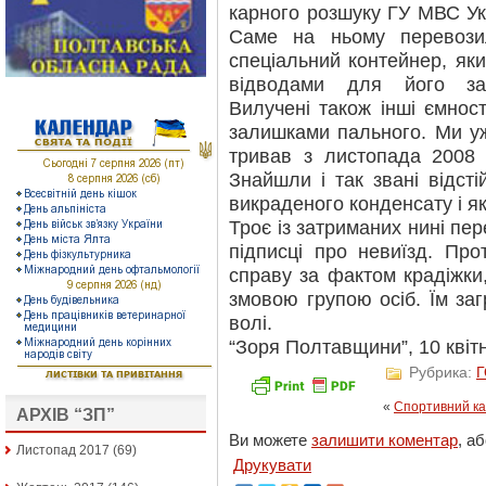
карного розшуку ГУ МВС Укр
Саме на ньому перевози
спеціальний контейнер, яки
відводами для його за
Вилучені також інші ємност
залишками пального. Ми у
тривав з листопада 2008 
Знайшли і так звані відсті
викраденого конденсату і я
Троє із затриманих нині пер
підписці про невиїзд. Пр
справу за фактом крадіжки
змовою групою осіб. Їм за
волі.
“Зоря Полтавщини”, 10 квітн
Рубрика:
«
Спортивний к
АРХІВ “ЗП”
Ви можете
залишити коментар
, а
Листопад 2017
(69)
Друкувати