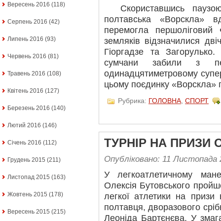
Вересень 2016
(118)
Скориставшись паузою у
полтавська «Ворскла» в
Серпень 2016
(42)
перемогла першоліговий
Липень 2016
(93)
земляків відзначилися дві
Гіоргадзе та Загорулько.
Червень 2016
(81)
сумчани забили з п
одинадцятиметровому супер
Травень 2016
(108)
цьому поєдинку «Ворскла» 
Квітень 2016
(127)
Рубрика:
ГОЛОВНА
,
СПОРТ
Березень 2016
(140)
Лютий 2016
(146)
ТУРНІР НА ПРИЗИ 
Січень 2016
(112)
Опубліковано: 11 Листопада 
Грудень 2015
(211)
У легкоатлетичному мане
Листопад 2015
(163)
Олексія Бутовського пройш
Жовтень 2015
(178)
легкої атлетики на призи 
полтавця, дворазового сріб
Вересень 2015
(215)
Леоніда Бартєнєва. У змаг