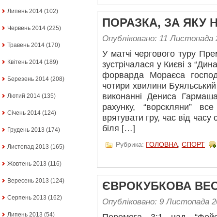
Липень 2014
(102)
ПОРАЗКА, ЗА ЯКУ
Червень 2014
(225)
Опубліковано: 11 Листопада 
Травень 2014
(170)
У матчі чергового туру Пре
Квітень 2014
(189)
зустрічалася у Києві з “Дин
форварда Мораєса господ
Березень 2014
(208)
чотири хвилини Буяльський
виконанні Дениса Гармаша
Лютий 2014
(135)
рахунку, “ворскляни” в
Січень 2014
(124)
врятувати гру, час від час
біля […]
Грудень 2013
(174)
Рубрика:
ГОЛОВНА
,
СПОРТ
Листопад 2013
(165)
Жовтень 2013
(116)
Вересень 2013
(124)
ЄВРОКУБКОВА ВЕС
Серпень 2013
(162)
Опубліковано: 9 Листопада 2
Липень 2013
(54)
Перемога 3:1 над “Фейє