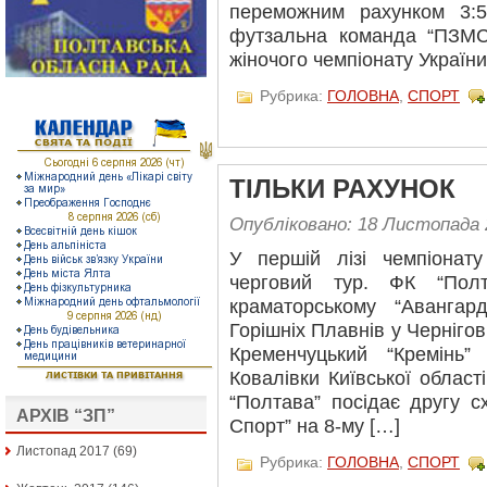
переможним рахунком 3:5
футзальна команда “ПЗМС
жіночого чемпіонату України
Рубрика:
ГОЛОВНА
,
СПОРТ
ТІЛЬКИ РАХУНОК
Опубліковано: 18 Листопада 
У першій лізі чемпіонат
черговий тур. ФК “Полт
краматорському “Авангард
Горішніх Плавнів у Чернігові
Кременчуцький “Кремінь”
Ковалівки Київської області
“Полтава” посідає другу сх
АРХІВ “ЗП”
Спорт” на 8-му […]
Листопад 2017
(69)
Рубрика:
ГОЛОВНА
,
СПОРТ