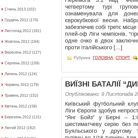
четвертому турі групо
Січень 2013
(102)
ознаменувала для доне
єврокубкової весни. Набр
Грудень 2012
(170)
забезпечив собі третє місце 
Листопад 2012
(181)
плей-оф Ліги чемпіонів, “гі
одне очко в двох заключни
Жовтень 2012
(194)
проти італійського […]
Вересень 2012
(127)
Рубрика:
ГОЛОВНА
,
СПОРТ
Серпень 2012
(109)
Липень 2012
(124)
ВИЇЗНІ БАТАЛІЇ “ДИ
Червень 2012
(179)
Опубліковано: 9 Листопада 2
Травень 2012
(152)
Київський футбольний клу
Квітень 2012
(158)
Ліги Європи здобув непрос
“Янг Бойз” у Берні – 1:
Березень 2012
(131)
шестиматчеву серію без пе
Лютий 2012
(162)
Буяльського у другому 
путівку до 1/16 турніру. Але