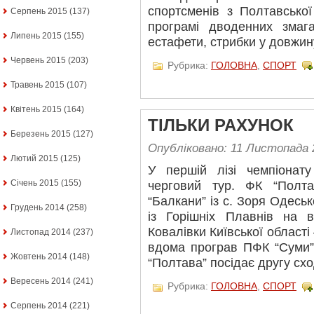
спортсменів з Полтавської
Серпень 2015
(137)
програмі дводенних змага
Липень 2015
(155)
естафети, стрибки у довжину
Червень 2015
(203)
Рубрика:
ГОЛОВНА
,
СПОРТ
Травень 2015
(107)
Квітень 2015
(164)
ТІЛЬКИ РАХУНОК
Березень 2015
(127)
Опубліковано: 11 Листопада 
Лютий 2015
(125)
У першій лізі чемпіонат
Січень 2015
(155)
черговий тур. ФК “Полт
“Балкани” із с. Зоря Одесько
Грудень 2014
(258)
із Горішніх Плавнів на в
Ковалівки Київської області
Листопад 2014
(237)
вдома програв ПФК “Суми” 
Жовтень 2014
(148)
“Полтава” посідає другу схо
Вересень 2014
(241)
Рубрика:
ГОЛОВНА
,
СПОРТ
Серпень 2014
(221)