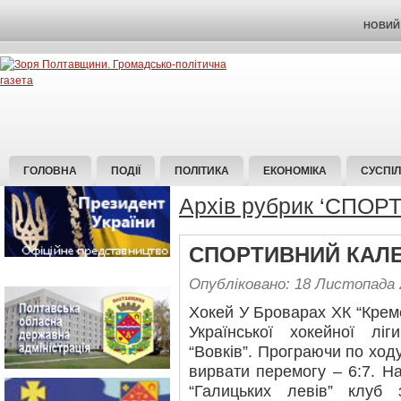
НОВИЙ 
ГОЛОВНА
ПОДІЇ
ПОЛІТИКА
ЕКОНОМІКА
СУСПІ
Архів рубрик ‘СПОРТ
СПОРТИВНИЙ КАЛ
Опубліковано: 18 Листопада 
Хокей У Броварах ХК “Креме
Української хокейної лі
“Вовків”. Програючи по ходу
вирвати перемогу – 6:7. На
“Галицьких левів” клуб