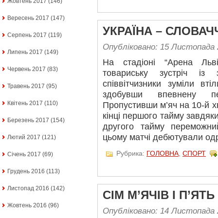
Жовтень 2017
(146)
Вересень 2017
(147)
УКРАЇНА – СЛОВАЧЧ
Серпень 2017
(119)
Опубліковано: 15 Листопада 
Липень 2017
(149)
На стадіоні “Арена Льв
Червень 2017
(83)
товариську зустріч із
співвітчизники зуміли вт
Травень 2017
(95)
здобувши впевнену пе
Квітень 2017
(110)
Пропустивши м’яч на 10-й хв
кінці першого тайму завдяк
Березень 2017
(154)
другого тайму переможни
цьому матчі дебютували одр
Лютий 2017
(121)
Рубрика:
ГОЛОВНА
,
СПОРТ
Січень 2017
(69)
Грудень 2016
(113)
Листопад 2016
(142)
СІМ М’ЯЧІВ І П’ЯТ
Жовтень 2016
(96)
Опубліковано: 14 Листопада 