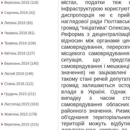
містах, податки теж 
Вересень 2016
(118)
інфраструктурою користують
Серпень 2016
(42)
диспропорція не є прий
наглядової ради Полтавськ
Липень 2016
(93)
громад “Ініціатива” Олексан
Червень 2016
(81)
Реформа з децентралізаці
відносин між органами це
Травень 2016
(108)
самоврядування, перерозп
місцевого самоврядування
Квітень 2016
(127)
ситуація, що предста
Березень 2016
(140)
самоврядування і мешканці 
значення) не зацікавлен
Лютий 2016
(146)
такому стані речей депутат
Січень 2016
(112)
громад залишаються осто
влади в Україні. Однак
Грудень 2015
(211)
випадку з часом стос
самоврядування обласних
Листопад 2015
(163)
районного значення. Ризи
Жовтень 2015
(178)
об’єднання територіальн
територій можуть відбут
Вересень 2015
(215)