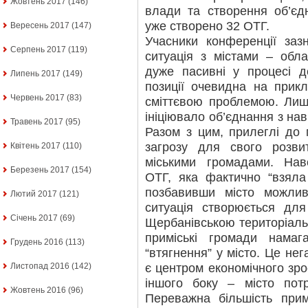
Жовтень 2017
(146)
влади та створення об’єд
уже створено 32 ОТГ.
Вересень 2017
(147)
Учасники конференції за
Серпень 2017
(119)
ситуація з містами – обл
дуже пасивні у процесі де
Липень 2017
(149)
позиції очевидна на прикл
Червень 2017
(83)
сміттєвою проблемою. Лиш
ініціювало об’єднання з на
Травень 2017
(95)
Разом з цим, прилеглі до 
загрозу для свого розви
Квітень 2017
(110)
міськими громадами. Нав
Березень 2017
(154)
ОТГ, яка фактично “взяла
позбавивши місто можлив
Лютий 2017
(121)
ситуація створюється дл
Січень 2017
(69)
Щербанівською територіал
приміські громади намаг
Грудень 2016
(113)
“втягнення” у місто. Це нег
є центром економічного зро
Листопад 2016
(142)
іншого боку – місто потр
Жовтень 2016
(96)
Переважна більшість при