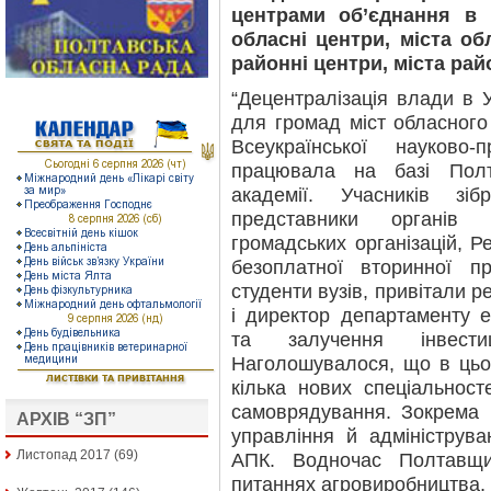
центрами об’єднання в
обласні центри, міста об
районні центри, міста рай
“Децентралізація влади в У
для громад міст обласного
Всеукраїнської науково-
працювала на базі Полт
академії. Учасників з
представники органів 
громадських організацій, Р
безоплатної вторинної пр
студенти вузів, привітали 
і директор департаменту ек
та залучення інвест
Наголошувалося, що в ць
кілька нових спеціальност
самоврядування. Зокрема 
АРХІВ “ЗП”
управління й адмініструва
Листопад 2017
(69)
АПК. Водночас Полтавщ
питаннях агровиробництва, 