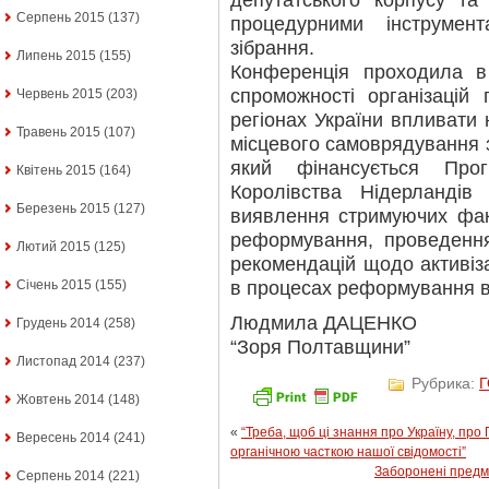
депутатського корпусу та
Серпень 2015
(137)
процедурними інструмен
зібрання.
Липень 2015
(155)
Конференція проходила в
спроможності організацій 
Червень 2015
(203)
регіонах України впливати
Травень 2015
(107)
місцевого самоврядування 
який фінансується Про
Квітень 2015
(164)
Королівства Нідерландів
Березень 2015
(127)
виявлення стримуючих фак
реформування, проведенн
Лютий 2015
(125)
рекомендацій щодо активізац
в процесах реформування вл
Січень 2015
(155)
Людмила ДАЦЕНКО
Грудень 2014
(258)
“Зоря Полтавщини”
Листопад 2014
(237)
Рубрика:
Жовтень 2014
(148)
«
“Треба, щоб ці знання про Україну, про
Вересень 2014
(241)
органічною часткою нашої свідомості”
Заборонені предм
Серпень 2014
(221)