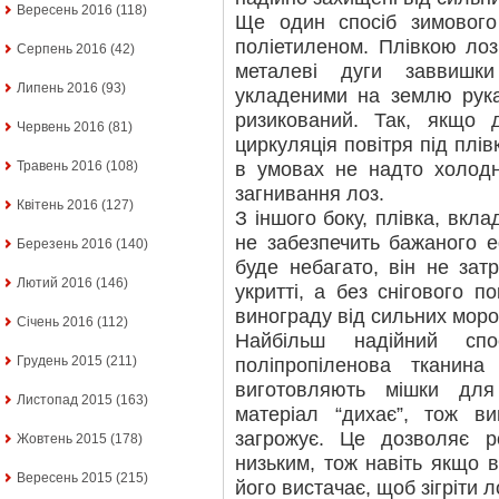
Вересень 2016
(118)
Ще один спосіб зимового
поліетиленом. Плівкою лоз
Серпень 2016
(42)
металеві дуги заввишк
Липень 2016
(93)
укладеними на землю рука
ризикований. Так, якщо 
Червень 2016
(81)
циркуляція повітря під плі
в умовах не надто холодно
Травень 2016
(108)
загнивання лоз.
Квітень 2016
(127)
З іншого боку, плівка, вкла
не забезпечить бажаного е
Березень 2016
(140)
буде небагато, він не зат
Лютий 2016
(146)
укритті, а без снігового п
винограду від сильних моро
Січень 2016
(112)
Найбільш надійний спо
Грудень 2015
(211)
поліпропіленова тканина
виготовляють мішки дл
Листопад 2015
(163)
матеріал “дихає”, тож в
загрожує. Це дозволяє р
Жовтень 2015
(178)
низьким, тож навіть якщо в
Вересень 2015
(215)
його вистачає, щоб зігріти л