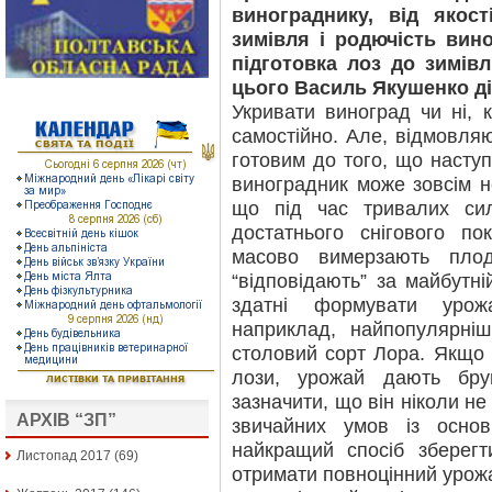
винограднику, від якос
зимівля і родючість вин
підготовка лоз до зимів
цього Василь Якушенко ді
Укривати виноград чи ні, 
самостійно. Але, відмовляю
готовим до того, що насту
виноградник може зовсім н
що під час тривалих сил
достатнього снігового п
масово вимерзають плод
“відповідають” за майбутн
здатні формувати урож
наприклад, найпопулярніш
столовий сорт Лора. Якщо
лози, урожай дають бру
зазначити, що він ніколи не
АРХІВ “ЗП”
звичайних умов із осно
найкращий спосіб зберег
Листопад 2017
(69)
отримати повноцінний урожа