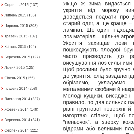
Якщо ж зима видасться б
Серпень 2015
(137)
укриття від морозу ви
Липень 2015
(155)
доведеться подбати про д
старий одяг, а ще краще – 
Червень 2015
(203)
ламінат. Ще один підходя
лоз матеріал – щільне агро
Травень 2015
(107)
Укриття захищає лози 
Квітень 2015
(164)
пошкоджують плодові брун
часто призводить до р
Березень 2015
(127)
висушування лоз сильними 
Лютий 2015
(125)
Щоб рослини було зручно 
до укриття, слід заздалегі
Січень 2015
(155)
обрізаємо, укладаємо
металевими скобами й накр
Грудень 2014
(258)
Молоді кущики, висаджені н
Листопад 2014
(237)
правило, по два сильних па
рівні грунтової поверхні й
Жовтень 2014
(148)
нагортаю стільки, щоб п
Вересень 2014
(241)
“пеньочок”, а зверху ко
відрами або великими пла
Серпень 2014
(221)