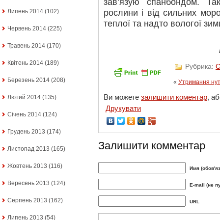
зав’язую спанбондом. Та
рослини і від сильних моро
Липень 2014
(102)
теплої та надто вологої зим
Червень 2014
(225)
Травень 2014
(170)
Квітень 2014
(189)
Рубрика:
С
Березень 2014
(208)
«
Утримання нут
Ви можете
залишити коментар
, а
Лютий 2014
(135)
Друкувати
Січень 2014
(124)
Грудень 2013
(174)
Залишити комментар
Листопад 2013
(165)
Жовтень 2013
(116)
Имя (обов'я
Вересень 2013
(124)
E-mail (не п
Серпень 2013
(162)
URL
Липень 2013
(54)