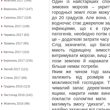
Жовтень 2017
(146)
Один із найстаріших спо
зимових морозів – укри
Вересень 2017
(147)
городньої землі лози можу
до 20 градусів. Але вона,
Серпень 2017
(119)
водночас стає джерелом з
Липень 2017
(149)
інфекціями, що є в гру
патогенів, необхідно потім 
Червень 2017
(83)
це – додаткові затрати часу 
Травень 2017
(95)
Слід зазначити, що багат
мають підвищену зимості
Квітень 2017
(110)
витримувати морози, вищі 2
лози землею й наражати 
Березень 2017
(154)
більше немає потреби.
Лютий 2017
(121)
Яким же чином тоді зах
залежить від розмірів 
Січень 2017
(69)
можливостей господаря. Т
Грудень 2016
(113)
чималий запас дерев’яни
ящики, накрити ними вин
Листопад 2016
(142)
покласти солом’яні мати.
матимуть змогу “дихати”, т
Жовтень 2016
(96)
надійно захищені від сильни