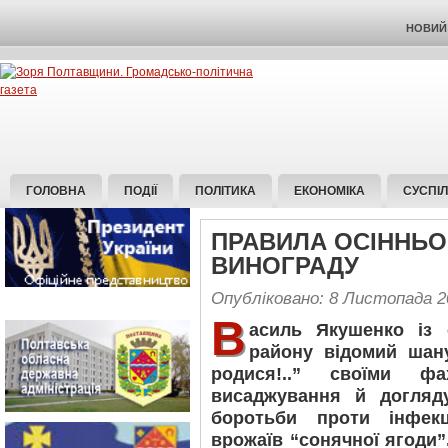
НОВИЙ 
ГОЛОВНА
ПОДІЇ
ПОЛІТИКА
ЕКОНОМІКА
СУСПІ
ПРАВИЛА ОСІННЬО
ВИНОГРАДУ
Опубліковано: 8 Листопада 2
В
асиль Якушенко із 
району відомий шану
родися!..” своїми ф
висаджування й догляд
боротьби проти інфекц
врожаїв “сонячної ягоди