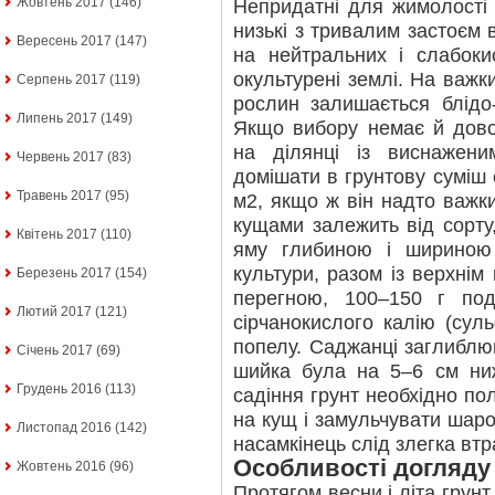
Жовтень 2017
(146)
Непридатні для жимолості 
низькі з тривалим застоєм 
Вересень 2017
(147)
на нейтральних і слабоки
окультурені землі. На важк
Серпень 2017
(119)
рослин залишається блідо-
Липень 2017
(149)
Якщо вибору немає й дово
на ділянці із виснажени
Червень 2017
(83)
домішати в грунтову суміш о
Травень 2017
(95)
м2, якщо ж він надто важки
кущами залежить від сорту
Квітень 2017
(110)
яму глибиною і шириною 
культури, разом із верхнім
Березень 2017
(154)
перегною, 100–150 г под
Лютий 2017
(121)
сірчанокислого калію (сул
попелу. Саджанці заглиблю
Січень 2017
(69)
шийка була на 5–6 см ниж
Грудень 2016
(113)
садіння грунт необхідно по
на кущ і замульчувати шар
Листопад 2016
(142)
насамкінець слід злегка вт
Особливості догляду
Жовтень 2016
(96)
Протягом весни і літа грун