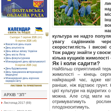
ли
на
мі
ін
во
на
культура не надто популя
увагу садівників чер
скоростиглість і високі с
Тож раджу знайти у своєм
кілька кущиків жимолості 
Як і коли садити?
Найбільш сприятливий тер
жимолості – кінець сер
найкращий час, адже кві
раніше, ніж відтаює грунт
цієї культури на відкритих с
АРХІВ “ЗП”
можна. Але слід мати на
отримуватимуть рос
Листопад 2017
(69)
плодоноситимуть.