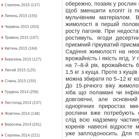
обережно, позаяк у рослин
Серпень 2015
(137)
Щоб зменшити клопіт із п
Липень 2015
(155)
мульчівним матеріалом. В
жимолості в першій полови
Червень 2015
(203)
росту пагонів. При недост
ростимуть, ягоди десертн
Травень 2015
(107)
приємний гіркуватий присма
Квітень 2015
(164)
Садіння жимолості на неос
врожайність і якість ягід. 
Березень 2015
(127)
на 7–8-й рік, врожайність 
Лютий 2015
(125)
1,5 кг з куща. Проте з кущів
можна збирати по 5–12 кг ко
Січень 2015
(155)
До 15-річного віку жимол
хіба що поламані чи інфік
Грудень 2014
(258)
довговічні, але основни
Листопад 2014
(237)
однорічних приростах мин
рослини вже потребують 
Жовтень 2014
(148)
слід всю надземну частин
Вересень 2014
(241)
коренів навесні відросте 
уже заплодоносить. Для т
Серпень 2014
(221)