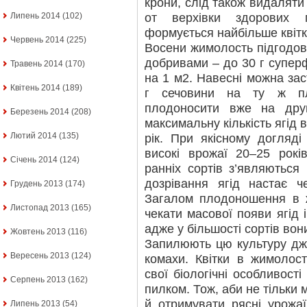
крони, слід також видаляти
от верхівки здорових 
Липень 2014
(102)
формується найбільше квітк
Червень 2014
(225)
Восени жимолость підгодо
добривами – до 30 г суперф
Травень 2014
(170)
на 1 м2. Навесні можна зас
Квітень 2014
(189)
г сечовини на ту ж пл
плодоносити вже на други
Березень 2014
(208)
максимальну кількість ягід 
Лютий 2014
(135)
рік. При якісному догляд
високі врожаї 20–25 рок
Січень 2014
(124)
ранніх сортів з’являються
дозрівання ягід настає ч
Грудень 2013
(174)
Загалом плодоношення в 
Листопад 2013
(165)
чекати масової появи ягід і
адже у більшості сортів во
Жовтень 2013
(116)
Запилюють цю культуру джм
Вересень 2013
(124)
комахи. Квітки в жимолост
свої біологічні особливос
Серпень 2013
(162)
пилком. Тож, аби не тільки 
й отримувати рясні урожаї
Липень 2013
(54)