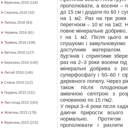
Вересень 2016
(118)
прополювати, а восени – 
до 15 см і додати по 60 г су
Серпень 2016
(42)
на 1 м2. Раз на три роки
Липень 2016
(93)
перегноєм – 10 кг на 1м2. 
повне мінеральне добриво,
Червень 2016
(81)
г на 1 м2. Після цього 
спушуємо і замульчовуємо
Травень 2016
(108)
доступним матеріалом. 
Квітень 2016
(127)
бур’янів і сприятиме збер
раз на 2–3 роки восени пі
Березень 2016
(140)
мінеральні добрива з ро
Лютий 2016
(146)
суперфосфату і 50–60 г сі
деревного попелу. Через рік
Січень 2016
(112)
також після плодоноше
Грудень 2015
(211)
аміачною селітрою з ро
сечовиною по 15 г/м2.
Листопад 2015
(163)
У перші 3–4 роки після сад
даючи прирости всього
Жовтень 2015
(178)
нормально. Протягом 
Вересень 2015
(215)
прополювати і рихлити 