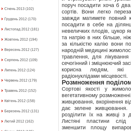
поруч посадити хоча б два
Січень 2013
(102)
сортів. Вони легко перез
завжди матимете повний 
Грудень 2012
(170)
посадити в себе на ділянц
Листопад 2012
(181)
невеличких плодів, цукор я
та натрію в них більше, ніж
Жовтень 2012
(194)
за кількістю калію вони п
народній медицині жимолос
Вересень 2012
(127)
травлення, для лікування 
Серпень 2012
(109)
сечогінний і зміцнюючий зас
корисна людям, які 
Липень 2012
(124)
радіонуклідами місцевості.
Червень 2012
(179)
Розмноження поділо
Сортові якості у жимоло
Травень 2012
(152)
вегетативному розмноженні,
живцювання, вкорінення ві
Квітень 2012
(158)
дає зелене живцювання. В
Березень 2012
(131)
розділити їх на живці з 
Листяні пластини слід
Лютий 2012
(162)
зменшити площу випаров