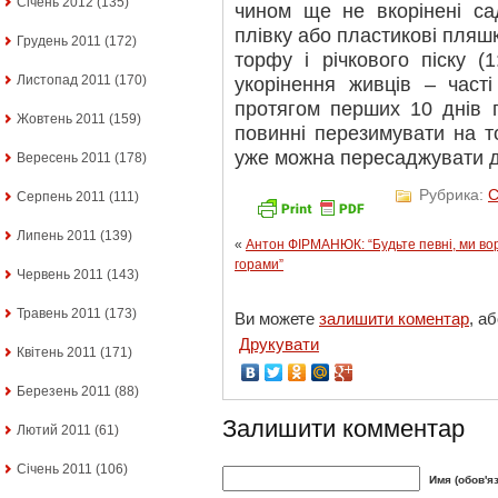
Січень 2012
(135)
чином ще не вкорінені са
плівку або пластикові пляшк
Грудень 2011
(172)
торфу і річкового піску (
Листопад 2011
(170)
укорінення живців – част
протягом перших 10 днів п
Жовтень 2011
(159)
повинні перезимувати на то
уже можна пересаджувати 
Вересень 2011
(178)
Рубрика:
С
Серпень 2011
(111)
Липень 2011
(139)
«
Антон ФІРМАНЮК: “Будьте певні, ми вор
горами”
Червень 2011
(143)
Травень 2011
(173)
Ви можете
залишити коментар
, а
Друкувати
Квітень 2011
(171)
Березень 2011
(88)
Залишити комментар
Лютий 2011
(61)
Січень 2011
(106)
Имя (обов'я