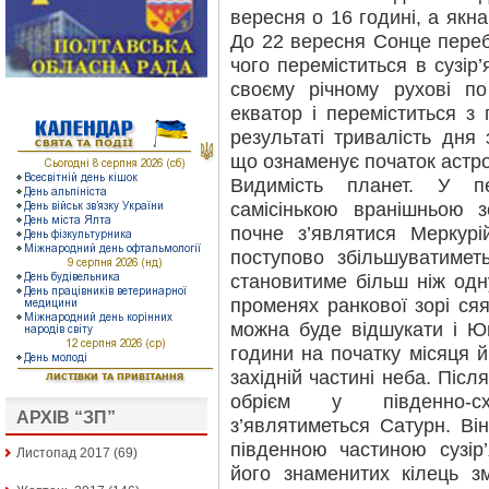
вересня о 16 годині, а якна
До 22 вересня Сонце переб
чого переміститься в сузір
своєму річному рухові по
екватор і переміститься з п
результаті тривалість дня 
що ознаменує початок астро
Видимість планет. У п
самісінькою вранішньою 
почне з’являтися Меркурі
поступово збільшуватимет
становитиме більш ніж одн
променях ранкової зорі ся
можна буде відшукати і Юп
години на початку місяця й 
західній частині неба. Піс
обрієм у південно-сх
АРХІВ “ЗП”
з’являтиметься Сатурн. Ві
південною частиною сузір
Листопад 2017
(69)
його знаменитих кілець з