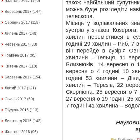
Жовтень 2017
(146)
також найбільший супутник
можна буде розгледіти нав
Вересень 2017
(147)
телескопа.
Місяць у зодіакальних зн
Серпень 2017
(119)
зустрів у знакові Козерога
Липень 2017
(149)
хвилин перемістився в су
годині 29 хвилин – Риб, 7 
Червень 2017
(83)
він перейде в сузір’я Ов
Травень 2017
(95)
хвилини – Тельця, 11 вер
Близнюків, 14 вересня о 1
Квітень 2017
(110)
вересня о 4 годині 10 хв
годині 53 хвилини – Діви
Березень 2017
(154)
хвилин – Терезів, 22 вере
Лютий 2017
(121)
Скорпіона, 25 вересня о 7 
27 вересня о 19 годині 25 х
Січень 2017
(69)
7 годині 41 хвилина – Водол
Грудень 2016
(113)
Листопад 2016
(142)
Наукови
г
Жовтень 2016
(96)
Рубрика: