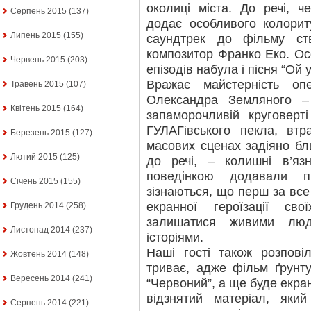
околиці міста. До речі, ч
Серпень 2015
(137)
додає особливого колорит
Липень 2015
(155)
саундтрек до фільму ств
композитор Франко Еко. Ос
Червень 2015
(203)
епізодів набула і пісня “Ой 
Вражає майстерність опе
Травень 2015
(107)
Олександра Земляного –
Квітень 2015
(164)
запаморочливій круговерт
ГУЛАГівського пекла, втр
Березень 2015
(127)
масових сценах задіяно бли
Лютий 2015
(125)
до речі, – колишні в’яз
поведінкою додавали пр
Січень 2015
(155)
зізнаються, що перш за вс
екранної героїзації св
Грудень 2014
(258)
залишатися живими люд
Листопад 2014
(237)
історіями.
Наші гості також розпов
Жовтень 2014
(148)
триває, адже фільм ґрунту
Вересень 2014
(241)
“Червоний”, а ще буде екран
відзнятий матеріал, яки
Серпень 2014
(221)