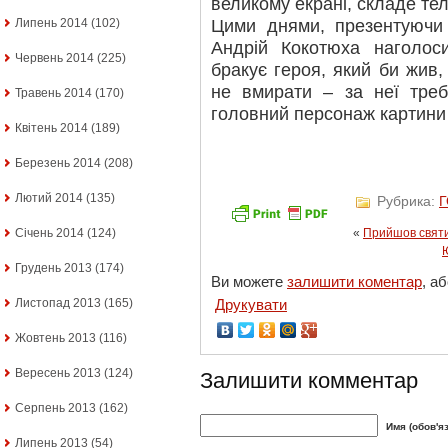
великому екрані, складе тел
Цими днями, презентуючи 
Липень 2014
(102)
Андрій Кокотюха наголоси
Червень 2014
(225)
бракує героя, який би жив,
не вмирати – за неї треб
Травень 2014
(170)
головний персонаж картини
Квітень 2014
(189)
Березень 2014
(208)
Лютий 2014
(135)
Рубрика:
Січень 2014
(124)
«
Прийшов святи
Грудень 2013
(174)
Ви можете
залишити коментар
, а
Листопад 2013
(165)
Друкувати
Жовтень 2013
(116)
Вересень 2013
(124)
Залишити комментар
Серпень 2013
(162)
Имя (обов'я
Липень 2013
(54)