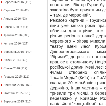
Вересень 2016
(118)
повстання, Віктор Гуров бу
закортіло бути причетним д
Серпень 2016
(42)
– там, де Червоний”.
Липень 2016
(93)
Режисер картини – грузинс
який уже кілька років пра
Червень 2016
(81)
обличчя для стрічки, тож
різних регіонів нашої де
Травень 2016
(108)
Червоного – зіграв Микола
Квітень 2016
(127)
театру імені Леся Кур
Дніпропетровського мі
Березень 2016
(140)
“Віримо!”, до речі, він во
Лютий 2016
(146)
працює в столичному Націо
російської драми імені Лесі 
Січень 2016
(112)
Фільм створено спіль
Грудень 2015
(211)
“ІнсайтМедіа” (Київ) та ПрА
складає 20 мільйонів грив
Листопад 2015
(163)
Держкіно, інша частина – 
тривали три місяці, з бере
Жовтень 2015
(178)
переважно у Кривому Роз
Вересень 2015
(215)
павільйоні-“концтаборі” та