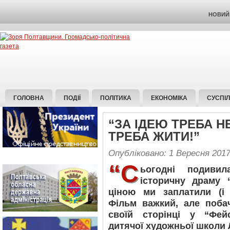
НОВИЙ 
ГОЛОВНА
ПОДІЇ
ПОЛІТИКА
ЕКОНОМІКА
СУСПІ
“ЗА ІДЕЮ ТРЕБА НЕ
ТРЕБА ЖИТИ!”
Опубліковано: 1 Вересня 201
“С
ьогодні подивил
історичну драму 
ціною ми заплатили (і 
Фільм важкий, але поба
своїй сторінці у “Фей
дитячої художньої школи 