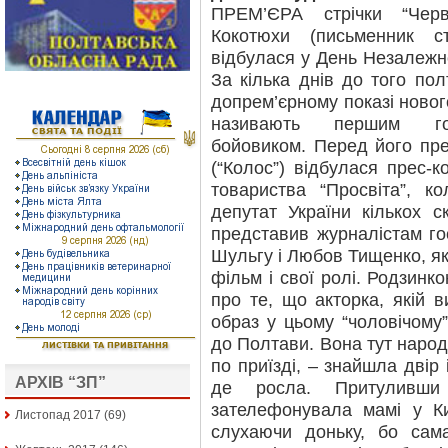
ПРЕМ’ЄРА стрічки “Чер
Кокотюхи (письменник с
відбулася у День Незалежнос
За кілька днів до того по
допрем’єрному показі новог
називають першим гос
бойовиком. Перед його през
(“Колос”) відбулася прес-
товариства “Просвіта”, к
депутат України кількох 
представив журналістам го
Шульгу і Любов Тищенко, як
фільм і свої ролі. Родзинк
про те, що акторка, якій 
образ у цьому “чоловічому”
до Полтави. Вона тут наро
по приїзді, – знайшла двір 
АРХІВ “ЗП”
де росла. Притуливши
зателефонувала мамі у Ки
Листопад 2017
(69)
слухаючи доньку, бо сам