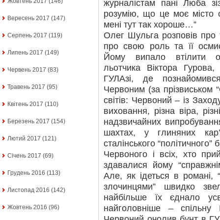
Жовтень 2017
(146)
журналістам пані Люба зі
розумію, що це моє місто 
Вересень 2017
(147)
мені тут так хороше…”
Олег Шульга розповів про 
Серпень 2017
(119)
про свою роль та її осми
Липень 2017
(149)
Йому випало втілити о
льотчика Віктора Гурова
Червень 2017
(83)
ГУЛАзі, де познайомив
Травень 2017
(95)
Червоним (за прізвиськом “
світів: Червоний – із Заходу
Квітень 2017
(110)
виховання, різна віра, різ
надзвичайних випробування
Березень 2017
(154)
шахтах, у глиняних кар
Лютий 2017
(121)
сталінського “політичного” 
Червоного і всіх, хто при
Січень 2017
(69)
здавалися йому “справжні
Грудень 2016
(113)
Але, як ідеться в романі, 
злочинцями” швидко зве
Листопад 2016
(142)
найбільше їх єднало ус
найголовніше – спільну 
Жовтень 2016
(96)
Червоний очолив бунт в ГУ