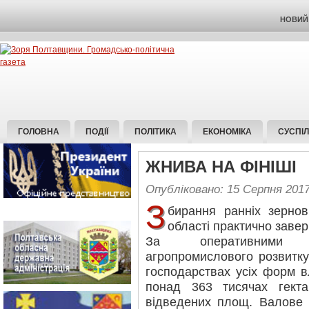
НОВИЙ 
ГОЛОВНА
ПОДІЇ
ПОЛІТИКА
ЕКОНОМІКА
СУСПІ
ЖНИВА НА ФІНІШІ
Опубліковано: 15 Серпня 201
З
бирання ранніх зернов
області практично заве
За оперативними 
агропромислового розвитк
господарствах усіх форм в
понад 363 тисячах гектар
відведених площ. Валове 