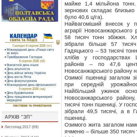
майже 1,4 мільйона тонн.
зернових складає близько 
було 40,6 ц/га).
Найвагоміший внесок у п
аграрії Новосанжарського 
58 тисяч тонн збіжжя. Хл
зібрали більше 57 тисяч
Гадяцького – 53 тисячі тон
хлібів у господарствах
районів – по 47,6 цент
Новосанжарського району на
Озимої пшениці загалом з
при середній урожайно
Найбільший ужинок осно
Новосанжарського району
тисячі тонн пшениці. У госп
зібрали 49,5 тисячі, а в 
АРХІВ “ЗП”
пшениці.
Озимого жита загалом нам
Листопад 2017
(69)
ячменю – більше 350 тисяч 