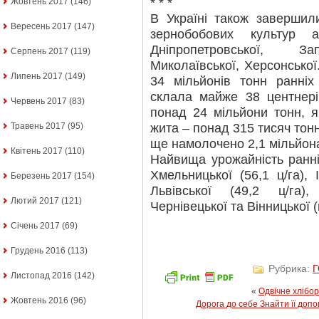
* * *
Жовтень 2017
(146)
В Україні також завершил
Вересень 2017
(147)
зернобобових культур а
Дніпропетровської, Зап
Серпень 2017
(119)
Миколаївської, Херсонсько
Липень 2017
(149)
34 мільйонів тонн ранніх
склала майже 38 центнері
Червень 2017
(83)
понад 24 мільйони тонн, я
жита – понад 315 тисяч тонн
Травень 2017
(95)
ще намолочено 2,1 мільйона
Квітень 2017
(110)
Найвища урожайність ранні
Хмельницької (56,1 ц/га), І
Березень 2017
(154)
Львівської (49,2 ц/га),
Лютий 2017
(121)
Чернівецької та Вінницької (
Січень 2017
(69)
Грудень 2016
(113)
Рубрика:
Листопад 2016
(142)
«
Одвічне хлібо
Жовтень 2016
(96)
Дорога до себе Знайти її доп