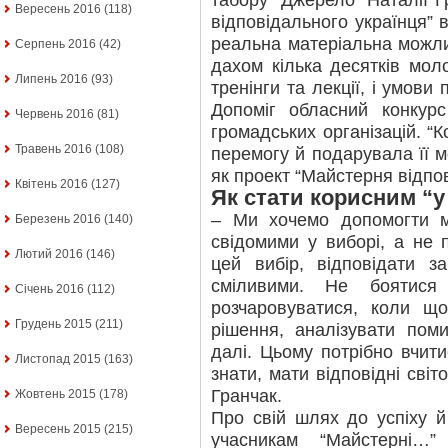
табору “Джерело” Наталії 
Вересень 2016
(118)
відповідального українця” 
реальна матеріальна можли
Серпень 2016
(42)
дахом кілька десятків мол
Липень 2016
(93)
тренінги та лекції, і умов
Допоміг обласний конкур
Червень 2016
(81)
громадських організацій. 
Травень 2016
(108)
перемогу й подарувала її 
як проект “Майстерня відпов
Квітень 2016
(127)
Як стати корисним “у
– Ми хочемо допомогти 
Березень 2016
(140)
свідомими у виборі, а не 
Лютий 2016
(146)
цей вибір, відповідати з
сміливими. Не боятися
Січень 2016
(112)
розчаровуватися, коли щ
Грудень 2015
(211)
рішення, аналізувати пом
далі. Цьому потрібно вчити
Листопад 2015
(163)
знати, мати відповідні світ
Гранчак.
Жовтень 2015
(178)
Про свій шлях до успіху 
Вересень 2015
(215)
учасникам “Майстерні…” 