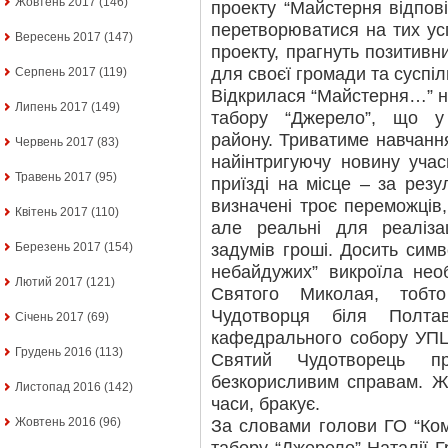
Жовтень 2017
(146)
проекту “Майстерня відпові
перетворюватися на тих ус
Вересень 2017
(147)
проекту, прагнуть позитивни
для своєї громади та суспіл
Серпень 2017
(119)
Відкрилася “Майстерня…” н
Липень 2017
(149)
табору “Джерело”, що у
району. Триватиме навчання
Червень 2017
(83)
найінтригуючу новину уча
Травень 2017
(95)
приїзді на місце – за рез
визначені троє переможців,
Квітень 2017
(110)
але реальні для реаліза
задумів гроші. Досить сим
Березень 2017
(154)
небайдужих” викроїла нео
Лютий 2017
(121)
Святого Миколая, тобт
Чудотворця біля Полтав
Січень 2017
(69)
кафедрального собору УПЦ
Грудень 2016
(113)
Святий Чудотворець пр
безкорисливим справам. Жа
Листопад 2016
(142)
часи, бракує.
Жовтень 2016
(96)
За словами голови ГО “Ко