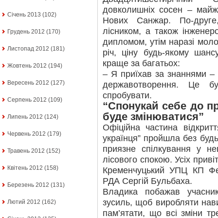
довколишніх сосен – майже
Січень 2013
(102)
Нових Санжар. По-друге
лісником, а також інженер
Грудень 2012
(170)
дипломом, утім наразі моло
Листопад 2012
(181)
річ, ціну будь-якому шанс
краще за багатьох:
Жовтень 2012
(194)
– Я приїхав за знаннями –
Вересень 2012
(127)
державотворення. Це б
спробувати.
Серпень 2012
(109)
“Спонукай себе до пра
буде змінюватися”
Липень 2012
(124)
Офіційна частина відкритт
Червень 2012
(179)
українця” пройшла без будь
приязне спілкування у не
Травень 2012
(152)
лісового спокою. Усіх приві
Квітень 2012
(158)
Кременчуцький УПЦ КП Фе
РДА Сергій Бульбаха.
Березень 2012
(131)
Владика побажав учасни
зусиль, щоб виробляти нави
Лютий 2012
(162)
пам’ятати, що всі зміни т