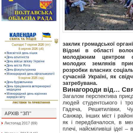
заклик громадської орган
Відомі в області воло
молодіжним центром о
молодих земляків при
розробки власних соціаль
сучасній Україні, як свід
затребувана.
Винагороди від… Св
Загалом перспектива приєд
людей студентського і тр
Гадяча, Решетилівки, Ч
АРХІВ “ЗП”
Санжар, інших міст і район
як і передбачалося, в ме
Листопад 2017
(69)
плечі, найсміливіші ідеї – 