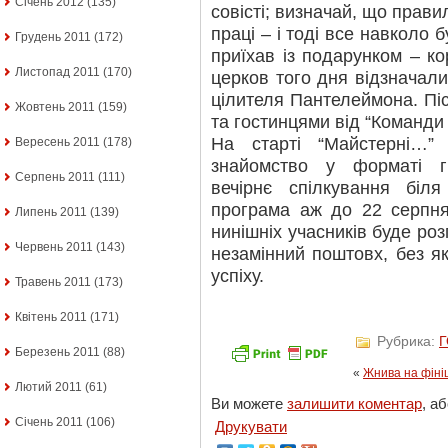
Січень 2012
(135)
совісті; визначай, що прави
праці – і тоді все навколо 
Грудень 2011
(172)
приїхав із подарунком – ко
Листопад 2011
(170)
церков того дня відзначали
цілителя Пантелеймона. Пі
Жовтень 2011
(159)
та гостинцями від “Команди
На старті “Майстерні…”
Вересень 2011
(178)
знайомство у форматі г
Серпень 2011
(111)
вечірнє спілкування біл
програма аж до 22 серпня.
Липень 2011
(139)
нинішніх учасників буде роз
Червень 2011
(143)
незамінний поштовх, без я
успіху.
Травень 2011
(173)
Квітень 2011
(171)
Рубрика:
Березень 2011
(88)
«
Жнива на фіні
Лютий 2011
(61)
Ви можете
залишити коментар
, а
Січень 2011
(106)
Друкувати