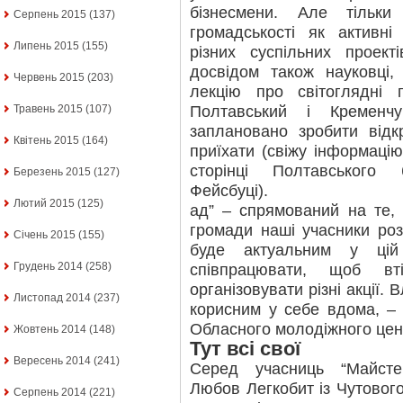
бізнесмени. Але тільки
Серпень 2015
(137)
громадськості як активні
Липень 2015
(155)
різних суспільних проекті
досвідом також науковці,
Червень 2015
(203)
лекцію про світоглядні п
Полтавський і Кременч
Травень 2015
(107)
заплановано зробити відк
Квітень 2015
(164)
приїхати (свіжу інформаці
сторінці Полтавського
Березень 2015
(127)
Фейсбуці).
Лютий 2015
(125)
ад” – спрямований на те,
громади наші учасники роз
Січень 2015
(155)
буде актуальним у цій
Грудень 2014
(258)
співпрацювати, щоб в
організовувати різні акції. 
Листопад 2014
(237)
корисним у себе вдома, –
Обласного молодіжного цен
Жовтень 2014
(148)
Тут всі свої
Вересень 2014
(241)
Серед учасниць “Майсте
Любов Легкобит із Чутового
Серпень 2014
(221)