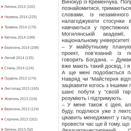
Винокур із Кременчука. Поп
Липень 2014
(102)
познайомитися, тримаються 
словами, із незамінног
Червень 2014
(225)
налагоджувати стосунки в
навчаються у престижних
Травень 2014
(170)
Могилянській академі
Квітень 2014
(189)
національному університеті 
– У майбутньому планую
Березень 2014
(208)
проект, пов’язаний із 
Лютий 2014
(135)
говорить Богдана. – Думаю
вже мають такий досвід, і я
Січень 2014
(124)
А ще мені подобається па
Навряд чи “Майстерня відп
Грудень 2013
(174)
зацікавити когось з іншими п
Листопад 2013
(165)
шанс побути у “своїй тар
розуміють і підтримують.
Жовтень 2013
(116)
– У мене також є ідея, а
Вересень 2013
(124)
буду, поділюся уже з лек
цікавить менеджмент у галу
Серпень 2013
(162)
провести час ще й тому, що 
Двадцятишестирічний
Липень 2013
(54)