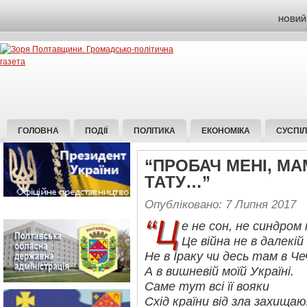
НОВИЙ 
ГОЛОВНА
ПОДІЇ
ПОЛІТИКА
ЕКОНОМІКА
СУСПІ
“ПРОБАЧ МЕНІ, МА
ТАТУ…”
Опубліковано: 7 Липня 2017
“Ц
е не сон, не синдром 
Це війна не в далекій 
Не в Іраку чи десь там в Чеч
А в вишневій моїй Україні.
Саме тут всі її вояки
Схід країни від зла захища