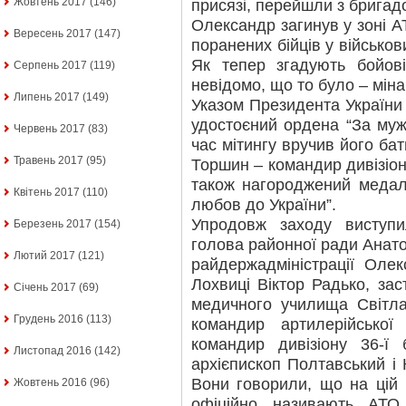
Жовтень 2017
(146)
присязі, перейшли з брига
Олександр загинув у зоні 
Вересень 2017
(147)
поранених бійців у військов
Як тепер згадують бойов
Серпень 2017
(119)
невідомо, що то було – міна
Липень 2017
(149)
Указом Президента Україн
удостоєний ордена “За мужні
Червень 2017
(83)
час мітингу вручив його ба
Травень 2017
(95)
Торшин – командир дивізіон
також нагороджений медал
Квітень 2017
(110)
любов до України”.
Упродовж заходу виступ
Березень 2017
(154)
голова районної ради Анато
Лютий 2017
(121)
райдержадміністрації Олек
Лохвиці Віктор Радько, за
Січень 2017
(69)
медичного училища Світла
Грудень 2016
(113)
командир артилерійської
командир дивізіону 36-ї
Листопад 2016
(142)
архієпископ Полтавський і
Вони говорили, що на цій в
Жовтень 2016
(96)
офіційно називають АТ