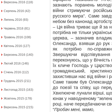
Вересень 2016
(118)
зазнають поранень молоді 
війни стримуючи російсь
Серпень 2016
(42)
русского мира”. Саме зав
Липень 2016
(93)
небом без канонад артобстрі
– Ця війна триває ще й за н
Червень 2016
(81)
потрібна не тільки українська
церква, – зазначив владик
Травень 2016
(108)
Олександр, взявши до рук 
Квітень 2016
(127)
як потрібно по-справж
Звершуючи відспівування
Березень 2016
(140)
переконуюсь, що у Вічність
Лютий 2016
(146)
Їх кличе Господь у Царств
громадянський, християн
Січень 2016
(112)
захистивши нас від війни і 
Грудень 2015
(211)
Саме таким був Олександр
до поезії та співу, що пере
Листопад 2015
(163)
Хвилююче лунали вірші, що
юнак у наводненому “зелен
Жовтень 2015
(178)
році, наче передбачаючи с
Вересень 2015
(215)
“
Пробач мені, мамо,