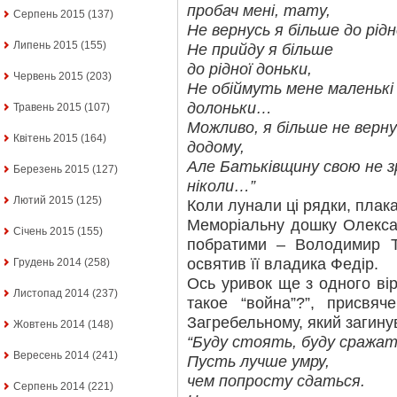
пробач мені, тату,
Серпень 2015
(137)
Не вернусь я більше до рідн
Липень 2015
(155)
Не прийду я більше
до рідної доньки,
Червень 2015
(203)
Не обіймуть мене маленькі
долоньки…
Травень 2015
(107)
Можливо, я більше не верну
Квітень 2015
(164)
додому,
Але Батьківщину свою не 
Березень 2015
(127)
ніколи…”
Лютий 2015
(125)
Коли лунали ці рядки, плак
Меморіальну дошку Олекса
Січень 2015
(155)
побратими – Володимир Т
освятив її владика Федір.
Грудень 2014
(258)
Ось уривок ще з одного ві
Листопад 2014
(237)
такое “война”?”, присвя
Загребельному, який загинув
Жовтень 2014
(148)
“Буду стоять, буду сражат
Вересень 2014
(241)
Пусть лучше умру,
чем попросту сдаться.
Серпень 2014
(221)