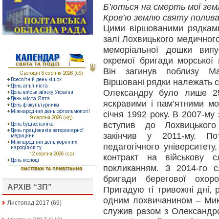
Б’ються на смерть мої зем
Кров’ю землю святу поли
Цими віршованими рядками
залі Лохвицького медичног
меморіальної дошки випус
окремої бригади морської 
Він загинув поблизу Ма
Віршовані рядки належать с
Олександру було лише 25
яскравими і пам’ятними м
січня 1992 року. В 2007-му
вступив до Лохвицьког
закінчив у 2011-му. П
педагогічного університету
контракт на військову 
покликанням. З 2014-го с
бригади берегової охор
АРХІВ “ЗП”
Пригадую ті тривожні дні, 
одним лохвичанином – Мик
Листопад 2017
(69)
служив разом з Олександр