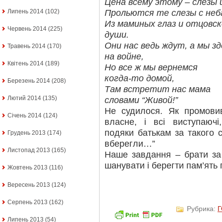
Цена всему этому – слезы и
Прольются те слезы с неба
Липень 2014
(102)
Из маминых глаз и отцовс
Червень 2014
(225)
души.
Они нас ведь ждут, а мы зд
Травень 2014
(170)
на войне,
Квітень 2014
(189)
Но все ж мы вернемся
когда-то домой,
Березень 2014
(208)
Там встретит нас мама
Лютий 2014
(135)
словами “Живой!”
Не судилося. Як промови
Січень 2014
(124)
власне, і всі виступаюч
подяки батькам за такого 
Грудень 2013
(174)
вберегли…”
Листопад 2013
(165)
Наше завдання – брати за 
шанувати і берегти пам’ять 
Жовтень 2013
(116)
Вересень 2013
(124)
Серпень 2013
(162)
Рубрика:
Липень 2013
(54)