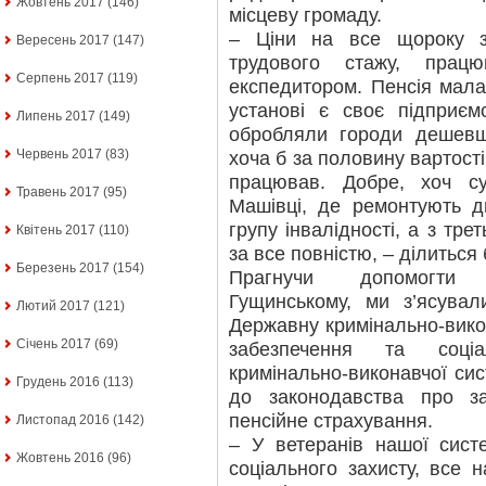
Жовтень 2017
(146)
місцеву громаду.
– Ціни на все щороку з
Вересень 2017
(147)
трудового стажу, прац
Серпень 2017
(119)
експедитором. Пенсія мала
установі є своє підприєм
Липень 2017
(149)
обробляли городи дешевш
Червень 2017
(83)
хоча б за половину вартості
працював. Добре, хоч 
Травень 2017
(95)
Машівці, де ремонтують д
групу інвалідності, а з тре
Квітень 2017
(110)
за все повністю, – ділиться
Березень 2017
(154)
Прагнучи допомогти 
Гущинському, ми з’ясувал
Лютий 2017
(121)
Державну кримінально-вико
Січень 2017
(69)
забезпечення та соціа
кримінально-виконавчої си
Грудень 2016
(113)
до законодавства про за
пенсійне страхування.
Листопад 2016
(142)
– У ветеранів нашої сист
Жовтень 2016
(96)
соціального захисту, все 