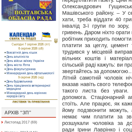
передплатити газету. Ціни н
Олександрович Гущинсь
Машівського району. – У с
хати, треба віддати 40 гри
інвалід 3-ї групи по зору
гривень. Даром ніхто орати
робітник приходить помогти
платити за цеглу, цемент
трудився у місцевій виправ
вільних коштів і матеріа
сільській раді кажуть: ви пр
звертайтесь за допомогою
Літній самотній чоловік н
вказав навіть свого телефо
такого листа без уваги.
допомога. Стаціонарний а
стоїть. Але працює, як каже
йому подзвонити можуть, 
АРХІВ “ЗП”
немає чим платити за зв
розшукали чоловіка за до
Листопад 2017
(69)
ради Ірини Лаврінко і соц