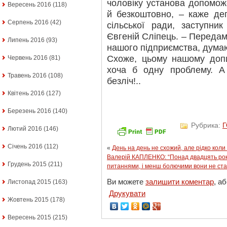
чоловіку установа допомо
Вересень 2016
(118)
й безкоштовно, – каже деп
Серпень 2016
(42)
сільської ради, заступни
Євгеній Сліпець. – Переда
Липень 2016
(93)
нашого підприємства, думаю
Схоже, цьому нашому доп
Червень 2016
(81)
хоча б одну проблему. А 
Травень 2016
(108)
безліч!..
Квітень 2016
(127)
Березень 2016
(140)
Рубрика:
Лютий 2016
(146)
Січень 2016
(112)
«
День на день не схожий, але рідко коли
Валерій КАПЛЕНКО: “Понад двадцять рок
Грудень 2015
(211)
питаннями, і менш болючими вони не ст
Ви можете
залишити коментар
, а
Листопад 2015
(163)
Друкувати
Жовтень 2015
(178)
Вересень 2015
(215)