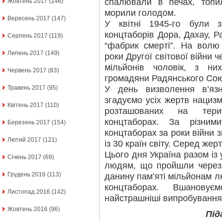
спалювали в печах, топил
Жовтень 2017
(146)
морили голодом.
Вересень 2017
(147)
У квітні 1945-го були з
концтаборів Дора, Дахау, 
Серпень 2017
(119)
“фабрик смерті”. На вол
Липень 2017
(149)
роки Другої світової війни 
мільйонів чоловік, з н
Червень 2017
(83)
громадяни Радянського Сою
У день визволення в’яз
Травень 2017
(95)
згадуємо усіх жертв нацизму
Квітень 2017
(110)
розташованих на терит
концтаборах. За різним
Березень 2017
(154)
концтаборах за роки війни 
Лютий 2017
(121)
із 30 країн світу. Серед жер
Цього дня Україна разом із 
Січень 2017
(69)
людям, що пройшли через
Грудень 2016
(113)
данину пам’яті мільйонам л
концтаборах. Вшановує
Листопад 2016
(142)
найстрашніші випробування,
Жовтень 2016
(96)
Під