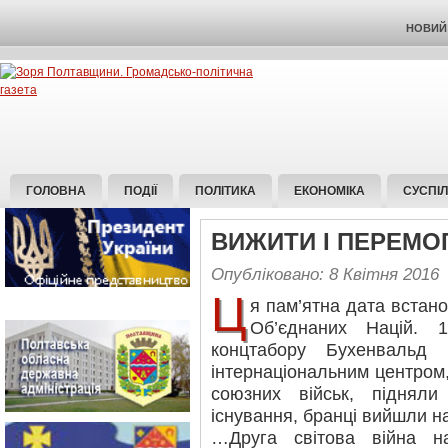
НОВИЙ 
ГОЛОВНА
ПОДІЇ
ПОЛІТИКА
ЕКОНОМІКА
СУСПІ
ВИЖИТИ І ПЕРЕМО
Опубліковано: 8 Квітня 2016
Ц
я пам’ятна дата встано
Об’єднаних Націй. 1
концтабору Бухенвальд 
інтернаціональним центром
союзних військ, підняли
існування, бранці вийшли н
…Друга світова війна н