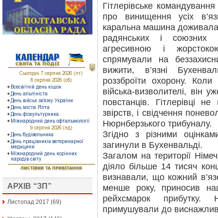
Гітлерівське командуванн
про винищення усіх в’яз
каральна машина доживала 
радянських і союзних 
агресивною і жорсток
спрямували на беззахисн
вижити, в’язні Бухенва
роззброїти охорону. Коли
війська-визволителі, він у
повстанців. Гітлерівці не
звірств, і свідчення понев
Нюрнберзького трибуналу.
Згідно з різними оцінкам
загинули в Бухенвальді.
Загалом на території Німе
діяло більше 14 тисяч конц
визнавали, що кожний в’яз
АРХІВ “ЗП”
менше року, приносив на
рейхсмарок прибутку. 
Листопад 2017
(69)
примушували до виснажливо