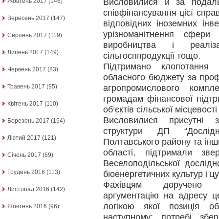
Висловилися й за подал
Жовтень 2017
(146)
співфінансування цієї спр
Вересень 2017
(147)
відповідних іноземних інв
урізноманітнення сфери
Серпень 2017
(119)
виробництва і реаліз
Липень 2017
(149)
сільгосппродукції тощо.
Підтримано клопотання
Червень 2017
(83)
обласного бюджету за про
агропромислового компл
Травень 2017
(95)
громадам фінансової підтр
Квітень 2017
(110)
об’єктів сільської місцевості
Висловилися присутні з
Березень 2017
(154)
структури ДП “Дослідн
Лютий 2017
(121)
Полтавського району та ін
області, підтримали зве
Січень 2017
(69)
Веселоподільської дослідно
Грудень 2016
(113)
біоенергетичних культур і ц
Фахівцям доручено п
Листопад 2016
(142)
аргументацію на адресу ц
логікою якої позиція о
Жовтень 2016
(96)
наступному: потребі збе