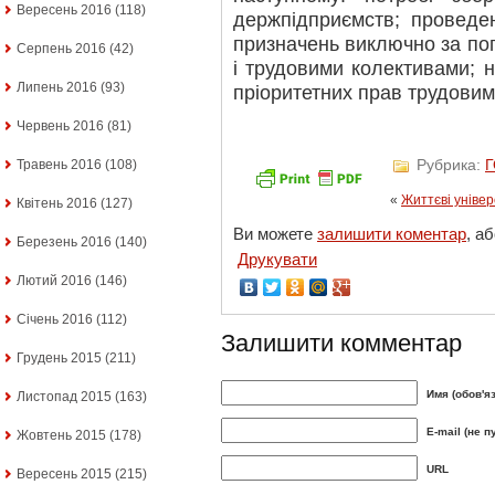
Вересень 2016
(118)
держпідприємств; проведе
призначень виключно за по
Серпень 2016
(42)
і трудовими колективами; 
Липень 2016
(93)
пріоритетних прав трудовим
Червень 2016
(81)
Рубрика:
Травень 2016
(108)
«
Життєві уніве
Квітень 2016
(127)
Ви можете
залишити коментар
, а
Березень 2016
(140)
Друкувати
Лютий 2016
(146)
Січень 2016
(112)
Залишити комментар
Грудень 2015
(211)
Имя (обов'я
Листопад 2015
(163)
E-mail (не п
Жовтень 2015
(178)
URL
Вересень 2015
(215)