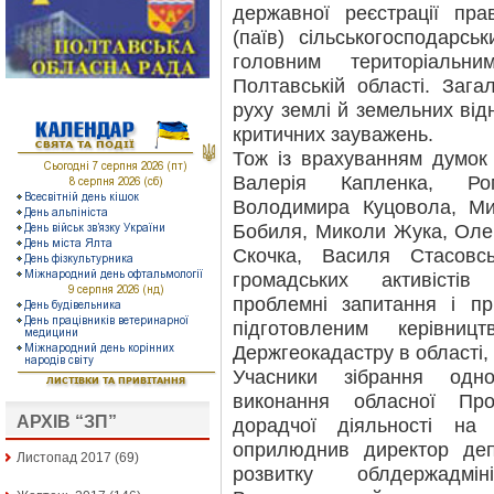
державної реєстрації пр
(паїв) сільськогосподарсь
головним територіальн
Полтавській області. Заг
руху землі й земельних ві
критичних зауважень.
Тож із врахуванням думок 
Валерія Капленка, Ром
Володимира Куцовола, Ми
Бобиля, Миколи Жука, Оле
Скочка, Василя Стасовс
громадських активістів
проблемні запитання і пр
підготовленим керівниц
Держгеокадастру в області, 
Учасники зібрання одн
виконання обласної Прог
АРХІВ “ЗП”
дорадчої діяльності на
оприлюднив директор деп
Листопад 2017
(69)
розвитку облдержадмін