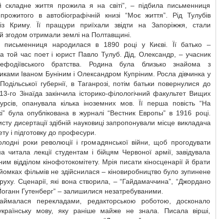
й складне життя прожила я на світі”, – підбила письменниця
 прожитого в автобіографічній книзі “Моє життя”. Рід Тулубів
із Криму. Її пращури приїхали звідти на Запоріжжя, стали
й згодом отримали землі на Полтавщині.
 письменниця народилася в 1890 році у Києві. Її батько –
а той час поет і юрист Павло Тулуб. Дід, Олександр, – учасник
ефодіївського братства. Родина була близько знайома з
ками Іваном Буніним і Олександром Купріним. Росла дівчинка у
Подільської губернії, в Таганрозі, потім батьки повернулися до
13-го Зінаїда закінчила історико-філологічний факультет Вищих
курсів, опанувала кілька іноземних мов. Її перша повість “На
і” була опублікована в журналі “Вестник Европы” в 1916 році.
исту дисертації здібній науковиці запропонували місце викладача
ету і підготовку до професури.
олодні роки революції і громадянської війни, щоб прогодувати
на читала лекції студентам і бійцям Червоної армії, завідувала
ним відділом кінофотокомітету. Мрія писати кіносценарії й брати
зйомках фільмів не здійснилася – кіновиробництво було зупинене
руху. Сценарії, які вона створила, – “Гайдамаччина”, “Джордано
Йоганн Гутенберг” – залишилися незатребуваними.
займалася перекладами, редакторською роботою, досконало
українську мову, яку раніше майже не знала. Писала вірші,