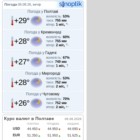
Погода
06.08.26, вечір
Погода у
Полтаві
вологість:
53%
+29°
тиск:
755 мм
вітер:
1 м/с,
Погода у
Кременчуці
вологість:
60%
+28°
тиск:
755 мм
вітер:
2 м/с,
Погода у
Гадячі
вологість:
67%
+27°
тиск:
749 мм
вітер:
1 м/с,
Погода у
Миргороді
вологість:
53%
+28°
тиск:
752 мм
вітер:
2 м/с,
Погода у
Чутовому
вологість:
70%
+26°
тиск:
752 мм
вітер:
2 м/с,