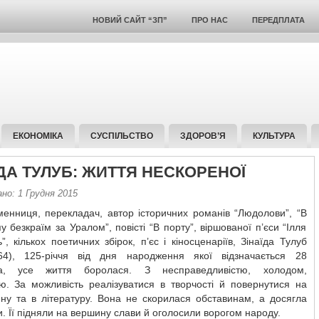
НОВИЙ САЙТ “ЗП”
ПРО НАС
ПЕРЕДПЛАТА
ЕКОНОМІКА
СУСПІЛЬСТВО
ЗДОРОВ’Я
КУЛЬТУРА
ЇДА ТУЛУБ: ЖИТТЯ НЕСКОРЕНОЇ
но: 1 Грудня 2015
менниця, перекладач, автор історичних романів “Людолови”, “В
у безкраїм за Уралом”, повісті “В порту”, віршованої п’єси “Ілля
, кількох поетичних збірок, п’єс і кіносценаріїв, Зінаїда Тулуб
64), 125-річчя від дня народження якої відзначається 28
да, усе життя боролася. З несправедливістю, холодом,
тю. За можливість реалізуватися в творчості й повернутися на
ину та в літературу. Вона не скорилася обставинам, а досягла
и. Її підняли на вершину слави й оголосили ворогом народу.