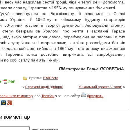
і і весь час надсилав сестрі гроші, ліки й теплі речі, допомогла.
лядали справу, і зрештою в 1956-му звинувачення були зняті.
Тулуб повернулася на Батьківщину. Її відновили в Спілці
иків України. У 1962-му в київському Будинку літераторів
и 50-річний ювілей її творчої діяльності. Аплодували стоячи.
 степу безкраїм за Уралом” про життя в засланні Тараса
, над якою авторка працювала, перебуваючи на засланні в тих
навіть зустрічалася зі старожилами, котрі за розповідями батьків
и солдата-кобзаря, вийшла в 1964-му. Того ж року письменниці
. Героїчна жінка достойно витримала всі випробування,
 по собі світлу пам’ять і книги.
Підготувала Ганна ЯЛОВЕГІНА.
Рубрика:
ГОЛОВНА
«
Втрачені надії “Дніпра”
Унікальний проект “Лтави”
»
залишити коментар
, або
Трекбек
з вашого сайту.
Друкувати
и комментар
Имя (обов'язково)