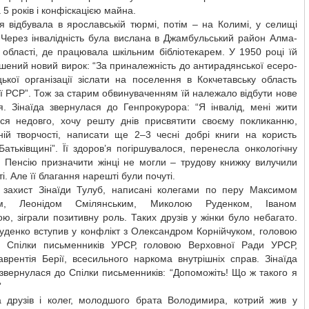
 5 років і конфіскацією майна.
 відбувала в ярославській тюрмі, потім – на Колимі, у селищі
 Через інвалідність була вислана в Джамбульський район Алма-
 області, де працювала шкільним бібліотекарем. У 1950 році їй
шений новий вирок: “За приналежність до антирадянської есеро-
ької організації зіслати на поселення в Кокчетавську область
ї РСР”. Тож за старим обвинуваченням їй належало відбути нове
я. Зінаїда звернулася до Генпрокурора: “Я інвалід, мені жити
ся недовго, хочу решту днів присвятити своєму покликанню,
рній творчості, написати ще 2–3 чесні добрі книги на користь
атьківщині”. Її здоров’я погіршувалося, перенесла онкологічну
. Пенсію призначити жінці не могли – трудову книжку вилучили
і. Але її благання нарешті були почуті.
 захист Зінаїди Тулуб, написані колегами по перу Максимом
им, Леонідом Смілянським, Миколою Руденком, Іваном
ю, зіграли позитивну роль. Таких друзів у жінки було небагато.
уденко вступив у конфлікт з Олександром Корнійчуком, головою
я Спілки письменників УРСР, головою Верховної Ради УРСР,
врентія Берії, всесильного наркома внутрішніх справ. Зінаїда
звернулася до Спілки письменників: “Допоможіть! Що ж такого я
”
а друзів і колег, молодшого брата Володимира, котрий жив у