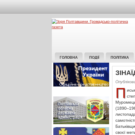
ГОЛОВНА
ПОДІЇ
ПОЛІТИКА
ЗІНА
Опублікова
П
ись
степ
Муромець”
(1890–19
листопа
самотніс
Батьківщ
своєї мет