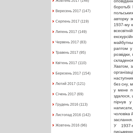
оповідан
Жовтень 2017
(146)
боротьбі 
Вересень 2017
(147)
польських
авторку 
Серпень 2017
(119)
1937-му 
всесвітн
Липень 2017
(149)
екскурсі
майбутнь
Червень 2017
(83)
раптом у 
Травень 2017
(95)
розвідки,
складен
Квітень 2017
(110)
Хватом, 
організа
Березень 2017
(154)
наступним
без сну, 
Лютий 2017
(121)
у мене п
Січень 2017
(69)
здалося, 
пірнув у
Грудень 2016
(113)
написати
чоловіка й
Листопад 2016
(142)
заслання.
У 1937-
Жовтень 2016
(96)
письменни