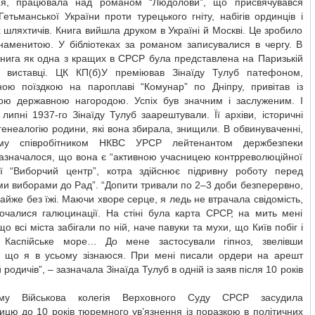
ня, працювала над романом “Людолови”, що присвячувався
Гетьманської України проти турецького гніту, набігів ординців і
 шляхтичів. Книга вийшла друком в Україні й Москві. Це зробило
знаменитою. У бібліотеках за романом записувалися в чергу. В
книга як одна з кращих в СРСР була представлена на Паризькій
ій виставці. ЦК КП(б)У преміював Зінаїду Тулуб патефоном,
йною поїздкою на пароплаві “Комунар” по Дніпру, привітав із
ою державною нагородою. Успіх був значним і заслуженим. І
липні 1937-го Зінаїду Тулуб заарештували. Її архіви, історичні
 генеалогію родини, які вона збирала, знищили. В обвинуваченні,
ому співробітником НКВС УРСР лейтенантом держбезпеки
зазначалося, що вона є “активною учасницею контрреволюційної
ції “Виборчий центр”, котра здійснює підривну роботу перед
и виборами до Рад”. “Допити тривали по 2–3 доби безперервно,
майже без їжі. Маючи хворе серце, я ледь не втрачала свідомість,
очалися галюцинації. На стіні була карта СРСР, на мить мені
що всі міста забігали по ній, наче павуки та мухи, що Київ побіг і
 Каспійське море… До мене застосували гіпноз, звелівши
, що я в усьому зізнаюся. При мені писали ордери на арешт
 родичів”, – зазначала Зінаїда Тулуб в одній із заяв після 10 років
му Військова колегія Верховного Суду СРСР засудила
цю до 10 років тюремного ув’язнення із поразкою в політичних