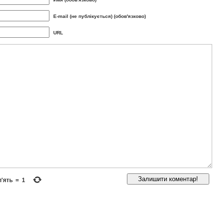
E-mail (не публікується) (обов'язково)
URL
п'ять
=
1