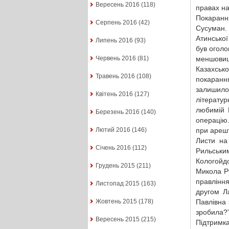
Вересень 2016
(118)
правах на
Покарання
Серпень 2016
(42)
Сусуман.
Атинської
Липень 2016
(93)
був оголо
меншовиц
Червень 2016
(81)
Казахсько
Травень 2016
(108)
покаранн
залишило
Квітень 2016
(127)
літерату
любимій Б
Березень 2016
(140)
операцію
при арешт
Лютий 2016
(146)
Листи на
Січень 2016
(112)
Рильськ
Кологойдо
Грудень 2015
(211)
Микола Р
правлінн
Листопад 2015
(163)
другом Ла
Павлівна 
Жовтень 2015
(178)
зробила?
Вересень 2015
(215)
Підтримк