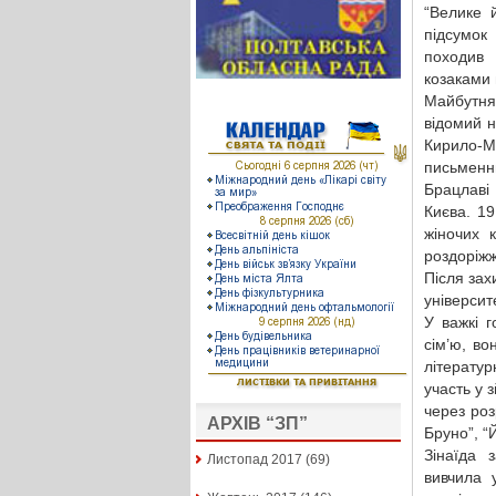
“Велике 
підсумок
походив 
козаками 
Майбутня
відомий н
Кирило-М
письменни
Брацлаві 
Києва. 19
жіночих 
роздоріжж
Після зах
університ
У важкі г
сім’ю, во
літератур
участь у 
через роз
АРХІВ “ЗП”
Бруно”, “
Зінаїда 
Листопад 2017
(69)
вивчила 