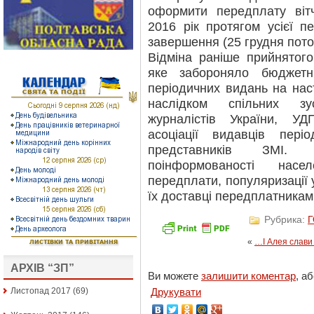
оформити передплату віт
2016 рік протягом усієї п
завершення (25 грудня пото
Відміна раніше прийнятого
яке забороняло бюджетн
періодичних видань на наст
наслідком спільних зу
журналістів України, УД
асоціації видавців пері
представників ЗМІ.
поінформованості насе
передплати, популяризації 
їх доставці передплатникам
Рубрика:
«
…І Алея слави 
АРХІВ “ЗП”
Ви можете
залишити коментар
, а
Листопад 2017
(69)
Друкувати