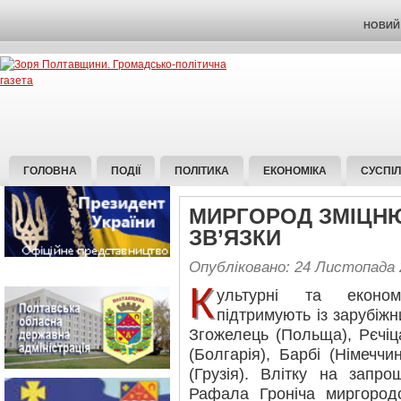
НОВИЙ 
ГОЛОВНА
ПОДІЇ
ПОЛІТИКА
ЕКОНОМІКА
СУСПІ
МИРГОРОД ЗМІЦН
ЗВ’ЯЗКИ
Опубліковано: 24 Листопада 
К
ультурні та економ
підтримують із зарубіжн
Згожелець (Польща), Рєчіц
(Болгарія), Барбі (Німеччи
(Грузія). Влітку на запр
Рафала Гроніча миргород