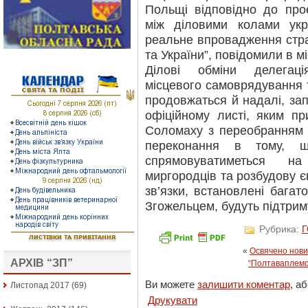
Польщі відповідно до про
між діловими колами укр
реальне впровадження стра
та України”, повідомили в мі
Ділові обміни делегаці
місцевого самоврядування т
продовжаться й надалі, за
офіційному листі, яким пр
Соломаху з переобранням 
переконання в тому, щ
спрямовуватиметься на
миргородців та розбудову є
зв’язки, встановлені багат
Згожельцем, будуть підтрим
Рубрика:
«
Освячено нови
АРХІВ “ЗП”
“Полтаваплемс
Ви можете
залишити коментар
, а
Листопад 2017
(69)
Друкувати