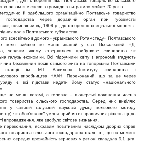
академії, для створення якої Полтавське товариство сільського
тва разом із місцевою громадою витратило майже 20 років.
методично й здебільшого організаційно Полтавське товариство
ого господарства через дорадчий орган при губземстві
ся», починаючи від 1909 р., до створення спеціальної мережі із
лідних полів Полтавського губземства.
ного всесвітньо відомого «українського Ротамстеду» Полтавського
ого поля вийшов не менш знаний у світі Всесоюзний НДІ
ва, завдяки якому ствердилося прибуткове свинарство як
на галузь економіки. Всі підручники світу з агрономії згадують
ічний беззмінний посів озимого жита на теперішній Полтавській
ій станції ім. М.І. Вавилова Інституту свинарства і
ислового виробництва НААН. Переконаний, що за це через
уряду є всі підстави надати йому статус «національного
».
 ще не менш вагомі, а головне – піонерські починання членів
кого товариства сільського господарства. Серед них виділяю
ння у світовій галузевій науковій думці польового методу
енту) як обов’язкової умови прийняття практичних рішень щодо
ті впровадження, яке здобуло світове визнання.
е переконання, яскравим позитивним наслідком добрих справ
ого товариства сільського господарства стало те, що на момент
рення середня врожайність зернових у регіоні складала 6,1 ц/га,