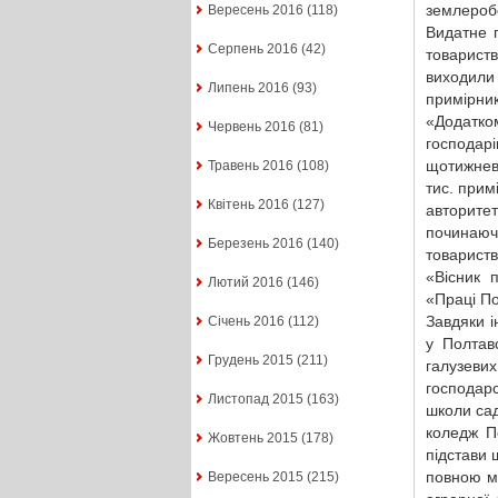
землероб
Вересень 2016
(118)
Видатне 
Серпень 2016
(42)
товарист
виходили
Липень 2016
(93)
примірни
«Додатк
Червень 2016
(81)
господарі
щотижнев
Травень 2016
(108)
тис. прим
Квітень 2016
(127)
авторите
починаючи
Березень 2016
(140)
товарист
«Вісник 
Лютий 2016
(146)
«Праці По
Завдяки і
Січень 2016
(112)
у Полтав
Грудень 2015
(211)
галузевих
господар
Листопад 2015
(163)
школи сад
коледж По
Жовтень 2015
(178)
підстави 
повною мі
Вересень 2015
(215)