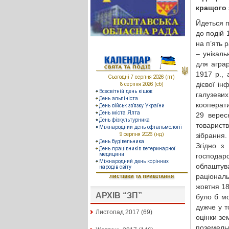
кращого 
Йдеться п
до подій 
на п’ять 
– унікал
для аграр
1917 р., 
дієвої ін
галузеви
кооперати
29 верес
товарист
зібрання.
Згідно з
господа
облашту
раціонал
жовтня 1
АРХІВ “ЗП”
було б м
дужче у т
Листопад 2017
(69)
оцінки зе
поземельн