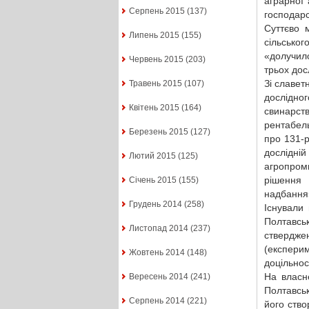
аграрної 
Серпень 2015
(137)
господарс
Суттєво 
Липень 2015
(155)
сільськ
«долучило
Червень 2015
(203)
трьох дос
Зі славет
Травень 2015
(107)
дослідн
Квітень 2015
(164)
свинарст
рентабель
Березень 2015
(127)
про 131-р
дослідн
Лютий 2015
(125)
агропром
рішення 
Січень 2015
(155)
надбання
Грудень 2014
(258)
Існували
Полтавсь
Листопад 2014
(237)
ствердже
(експерим
Жовтень 2014
(148)
доцільнос
На власн
Вересень 2014
(241)
Полтавськ
Серпень 2014
(221)
його ство