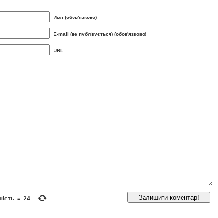
Имя (обов'язково)
E-mail (не публікується) (обов'язково)
URL
шість
=
24