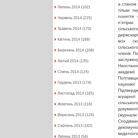
а станом 
Липень 2014
(102)
тільки п
поняття 
Червень 2014
(225)
п’ятірк
сільськог
Травень 2014
(170)
держскарб
Квітень 2014
(189)
всіх ск
сільськог
Березень 2014
(208)
членів П
заслужену
Лютий 2014
(135)
Наостанок
академі
Січень 2014
(124)
Полтавщи
Грудень 2013
(174)
наукової
Підтвердж
Листопад 2013
(165)
аграрно
сільсько
Жовтень 2013
(116)
документі
(журнали 
Вересень 2013
(124)
Сподіваюс
Серпень 2013
(162)
декомуні
видатног
Липень 2013
(54)