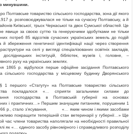
з минувшини.
ро Полтавське товариство сільського господарства, зона дії якого
1917 р. розповсюджувалася не тільки на сучасну Полтавську, а й
районів Київської, трьох Черкаської та двох Сумської областей. Це
ьне явище за своєю суттю та генеруючими здобутками не тільки
них потреб 85 відсотків сучасних українських земель до подій
а й збереження генетичної ідентифікації нації через створення
фраструктури на селі у вигляді спеціалізованих освітніх закладів,
х дослідницьких інституцій, бібліотек, музеїв і, головне, –
вного руху на українських землях.
ня 1865 р. відбулося перше офіційне засідання Полтавського
ва сільського господарства у місцевому будинку Дворянського
 § 1 першого «Статуту» на Полтавське товариство сільського
рства покладалося «… сприяти загальними силами до
вання господарства в Полтавській губернії на основах
ьних і практичних…» Першим значущим питанням, порушеним 1
866 р., стало з’ясування, «… яким чином і якими засобами
ожливо покращити теперішній стан ветеринарії у губернії…» Ще
ой час члени товариства наполягали на необхідності правильної
млі як «… єдиного засобу рівномірного і справедливого розподілу
ого податку».