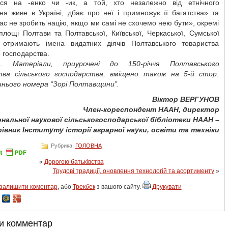
ться на -енко чи -ик, а той, хто незалежно від етнічного
ня живе в Україні, дбає про неї і примножує її багатства» та
нас не зробить націю, якщо ми самі не схочемо нею бути», окремі
площі Полтави та Полтавської, Київської, Черкаської, Сумської
 отримають імена видатних діячів Полтавського товариства
о господарства.
а. Матеріали, приурочені до 150-річчя Полтавського
ва сільського господарства, вміщено також на 5-й стор.
шнього номера “Зорі Полтавщини”.
Віктор ВЕРГУНОВ
Член-кореспондент НААН, директор
ональної наукової сільськогосподарської бібліотеки НААН –
рівник Інституту історії аграрної науки, освіти та техніки
Рубрика:
ГОЛОВНА
«
Дорогою батьківства
Трудові традиції, оновлення технологій та асортименту
»
залишити коментар
, або
Трекбек
з вашого сайту.
Друкувати
и комментар