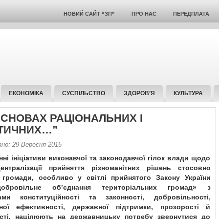
НОВИЙ САЙТ “ЗП”
ПРО НАС
ПЕРЕДПЛАТА
ЕКОНОМІКА
СУСПІЛЬСТВО
ЗДОРОВ’Я
КУЛЬТУРА
ОСНОВАХ РАЦІОНАЛЬНИХ І
ТИЧНИХ…”
ано: 29 Вересня 2015
нні ініціативи виконавчої та законодавчої гілок влади щодо
ентралізації прийняття різноманітних рішень стосовно
 громади, особливо у світлі прийнятого Закону України
обровільне об’єднання територіальних громад» з
ами конституційності та законності, добровільності,
чної ефективності, державної підтримки, прозорості й
ості, націлюють на державницьку потребу звернутися до