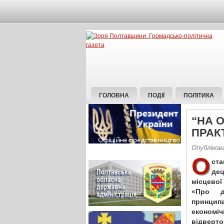
ГОЛОВНА
ПОДІЇ
ПОЛІТИКА
“НА 
ПРАК
Опубліков
О
ста
дец
місцевої
«Про д
принцип
економі
відверт