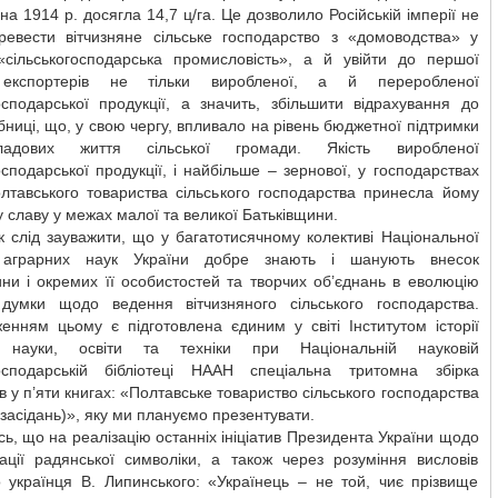
на 1914 р. досягла 14,7 ц/га. Це дозволило Російській імперії не
еревести вітчизняне сільське господарство з «домоводства» у
«сільськогосподарська промисловість», а й увійти до першої
и експортерів не тільки виробленої, а й переробленої
осподарської продукції, а значить, збільшити відрахування до
ниці, що, у свою чергу, впливало на рівень бюджетної підтримки
ладових життя сільської громади. Якість виробленої
осподарської продукції, і найбільше – зернової, у господарствах
олтавського товариства сільського господарства принесла йому
 славу у межах малої та великої Батьківщини.
 слід зауважити, що у багатотисячному колективі Національної
ї аграрних наук України добре знають і шанують внесок
ни і окремих її особистостей та творчих об’єднань в еволюцію
 думки щодо ведення вітчизняного сільського господарства.
енням цьому є підготовлена єдиним у світі Інститутом історії
ї науки, освіти та техніки при Національній науковій
господарській бібліотеці НААН спеціальна тритомна збірка
в у п’яти книгах: «Полтавське товариство сільського господарства
засідань)», яку ми плануємо презентувати.
ь, що на реалізацію останніх ініціатив Президента України щодо
зації радянської символіки, а також через розуміння висловів
о українця В. Липинського: «Українець – не той, чиє прізвище