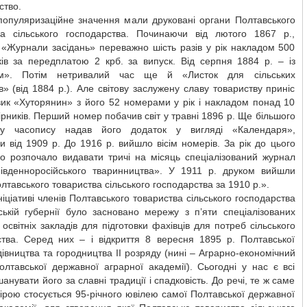
ство.
популяризаційне значення мали друковані органи Полтавського
ва сільського господарства. Починаючи від лютого 1867 р.,
 «Журнали засідань» переважно шість разів у рік накладом 500
ків за передплатою 2 крб. за випуск. Від серпня 1884 р. – із
ом». Потім нетривалий час ще й «Листок для сільських
в» (від 1884 р.). Але світову заслужену славу товариству приніс
ик «Хуторянин» з його 52 номерами у рік і накладом понад 10
ірників. Перший номер побачив світ у травні 1896 р. Ще більшого
ту часопису надав його додаток у вигляді «Календаря»,
 від 1909 р. До 1916 р. вийшло вісім номерів. За рік до цього
во розпочало видавати тричі на місяць спеціалізований журнал
південноросійського тваринництва». У 1911 р. друком вийшли
лтавського товариства сільського господарства за 1910 р.».
ніціативі членів Полтавського товариства сільського господарства
ській губернії було засновано мережу з п’яти спеціалізованих
 освітніх закладів для підготовки фахівців для потреб сільського
ства. Серед них – і відкриття 8 вересня 1895 р. Полтавської
івництва та городництва ІІ розряду (нині – Аграрно-економічний
лтавської державної аграрної академії). Сьогодні у нас є всі
шанувати його за славні традиції і спадковість. До речі, те ж саме
рою стосується 95-річного ювілею самої Полтавської державної