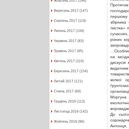
Жовтень 2017
(146)
Протягом
господар
Вересень 2017
(147)
першому 
Серпень 2017
(119)
збірника
листка» 
Липень 2017
(149)
сучасних,
різних к
Червень 2017
(83)
запровад
…Особливе
Травень 2017
(95)
на засід
Квітень 2017
(110)
дискусія
видатним
Березень 2017
(154)
товарист
мілкої о
Лютий 2017
(121)
ґрунтоз
організа
Січень 2017
(69)
Моргуна 
Грудень 2016
(113)
екологі
впровадже
Листопад 2016
(142)
До сього
сорокаріч
Жовтень 2016
(96)
Антонця