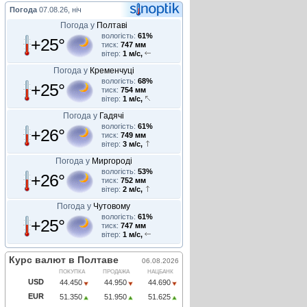
Погода
07.08.26, ніч
Погода у
Полтаві
вологість:
61%
+25°
тиск:
747 мм
вітер:
1 м/с,
Погода у
Кременчуці
вологість:
68%
+25°
тиск:
754 мм
вітер:
1 м/с,
Погода у
Гадячі
вологість:
61%
+26°
тиск:
749 мм
вітер:
3 м/с,
Погода у
Миргороді
вологість:
53%
+26°
тиск:
752 мм
вітер:
2 м/с,
Погода у
Чутовому
вологість:
61%
+25°
тиск:
747 мм
вітер:
1 м/с,