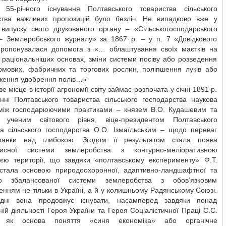
 55-річного існування Полтавського товариства сільського
ства важливих пропозицій було безліч. Не випадково вже у
випуску свого друкованого органу – «Сільськогосподарського
 – Землеробського журналу» за 1867 р. – у п. 7 «Довідкового
пропонувалася допомога з «… облаштування своїх маєтків на
 раціональніших основах, зміни системи посіву або розведення
ормових, фабричних та торгових рослин, поліпшення луків або
ження удобрення полів…»
 місце в історії агрономії світу займає розпочата у січні 1891 р.
анні Полтавського товариства сільського господарства наукова
 між господарюючими практиками – князем В.О. Кудашевим та
 ученим світового рівня, віце-президентом Полтавського
ва сільського господарства О.О. Ізмаїльським – щодо переваг
ранки над глибокою. Згодом її результатом стала поява
ахисної системи землеробства з контурно-меліоративною
цією території, що завдяки «полтавському експерименту» Ф.Т.
стала основою природоохоронної, адаптивно-ландшафтної та
чно збалансованої системи землеробства з обов’язковим
нням не тільки в Україні, а й у колишньому Радянському Союзі.
дні вона продовжує існувати, насамперед завдяки понад
ній діяльності Героя України та Героя Соціалістичної Праці С.С.
, як основа поняття «синя економіка» або органічне