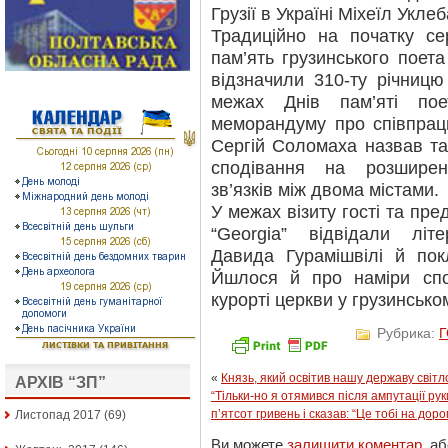
Грузії в Україні Міхеїл Уклеб
Традиційно на початку с
пам’ять грузинського поета
відзначили 310-ту річниц
межах Днів пам’яті пое
меморандуму про співпрац
Сергій Соломаха назвав та
сподівання на розширен
зв’язків між двома містами.
У межах візиту гості та пре
“Georgia” відвідали літ
Давида Гурамішвілі й пок
Йшлося й про наміри спор
курорті церкви у грузинськом
Рубрика:
«
Князь, який освітив нашу державу світл
АРХІВ “ЗП”
“Тільки-но я отямився після ампутації ру
п’ятсот гривень і сказав: “Це тобі на до
Листопад 2017
(69)
Ви можете
залишити коментар
, а