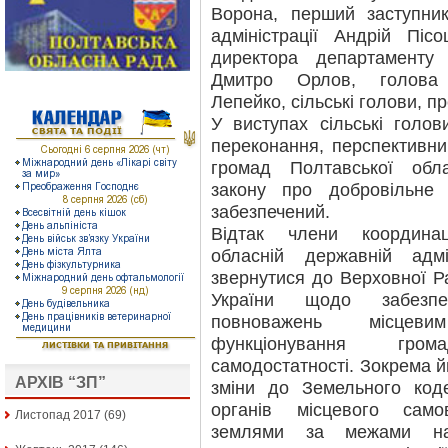
Ворона, перший заступни
адміністрації Андрій Піс
директора департаменту
Дмитро Орлов, голова р
Лепейко, сільські голови, п
У виступах сільські голо
переконання, перспективн
громад Полтавської обла
закону про добровільне 
забезпечений.
Відтак члени координа
обласній державній адмі
звернутися до Верховної Ра
України щодо забезпе
повноважень місцев
функціонування гром
самодостатності. Зокрема й
АРХІВ “ЗП”
зміни до Земельного код
органів місцевого само
Листопад 2017
(69)
землями за межами нас