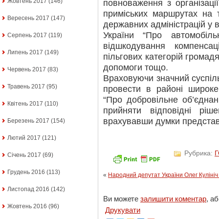
Жовтень 2017
(146)
повноваження з організаці
приміських маршрутах на 
Вересень 2017
(147)
державних адміністрацій у в
України “Про автомобіл
Серпень 2017
(119)
відшкодування компенса
Липень 2017
(149)
пільгових категорій громад
допомоги тощо.
Червень 2017
(83)
Враховуючи значний суспіл
Травень 2017
(95)
провести в районі широке
“Про добровільне об’єднан
Квітень 2017
(110)
прийняти відповідні ріш
врахувавши думки представ
Березень 2017
(154)
Лютий 2017
(121)
Рубрика:
Січень 2017
(69)
Грудень 2016
(113)
«
Народний депутат України Олег Куліні
Листопад 2016
(142)
Ви можете
залишити коментар
, а
Жовтень 2016
(96)
Друкувати