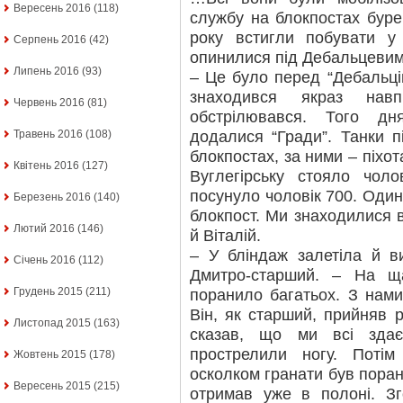
Вересень 2016
(118)
службу на блокпостах буре
року встигли побувати у 
Серпень 2016
(42)
опинилися під Дебальцевим
Липень 2016
(93)
– Це було перед “Дебальці
знаходився якраз навп
Червень 2016
(81)
обстрілювався. Того дн
додалися “Гради”. Танки п
Травень 2016
(108)
блокпостах, за ними – піхот
Квітень 2016
(127)
Вуглегірську стояло чол
посунуло чоловік 700. Один 
Березень 2016
(140)
блокпост. Ми знаходилися в
Лютий 2016
(146)
й Віталій.
– У бліндаж залетіла й в
Січень 2016
(112)
Дмитро-старший. – На ща
Грудень 2015
(211)
поранило багатьох. З нам
Він, як старший, прийняв 
Листопад 2015
(163)
сказав, що ми всі зда
прострелили ногу. Поті
Жовтень 2015
(178)
осколком гранати був пора
Вересень 2015
(215)
отримав уже в полоні. Зго