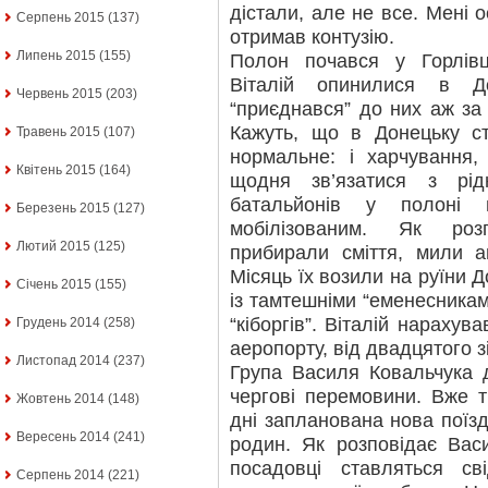
дістали, але не все. Мені 
Серпень 2015
(137)
отримав контузію.
Липень 2015
(155)
Полон почався у Горлівц
Віталій опинилися в Д
Червень 2015
(203)
“приєднався” до них аж за
Кажуть, що в Донецьку с
Травень 2015
(107)
нормальне: і харчування, 
Квітень 2015
(164)
щодня зв’язатися з рід
батальйонів у полоні 
Березень 2015
(127)
мобілізованим. Як роз
Лютий 2015
(125)
прибирали сміття, мили а
Місяць їх возили на руїни 
Січень 2015
(155)
із тамтешніми “еменесниками
“кіборгів”. Віталій нарахув
Грудень 2014
(258)
аеропорту, від двадцятого
Листопад 2014
(237)
Група Василя Ковальчука 
чергові перемовини. Вже т
Жовтень 2014
(148)
дні запланована нова поїз
Вересень 2014
(241)
родин. Як розповідає Вас
посадовці ставляться св
Серпень 2014
(221)