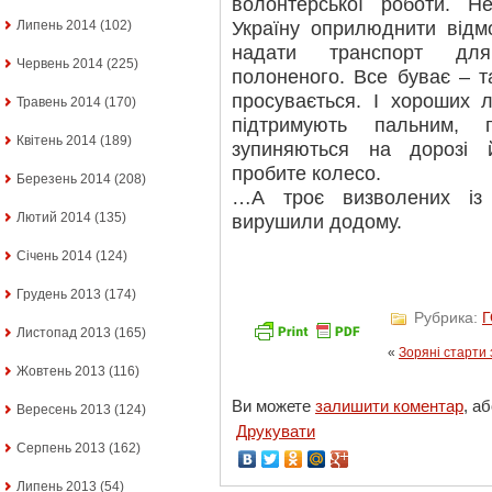
волонтерської роботи. 
Україну оприлюднити відм
Липень 2014
(102)
надати транспорт для
Червень 2014
(225)
полоненого. Все буває – т
просувається. І хороших 
Травень 2014
(170)
підтримують пальним, 
Квітень 2014
(189)
зупиняються на дорозі 
пробите колесо.
Березень 2014
(208)
…А троє визволених із
Лютий 2014
(135)
вирушили додому.
Січень 2014
(124)
Грудень 2013
(174)
Рубрика:
Листопад 2013
(165)
«
Зоряні старти
Жовтень 2013
(116)
Ви можете
залишити коментар
, а
Вересень 2013
(124)
Друкувати
Серпень 2013
(162)
Липень 2013
(54)