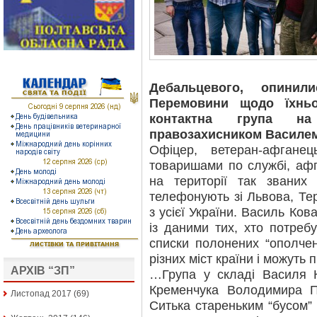
Дебальцевого, опинил
Перемовини щодо їхньо
контактна група н
правозахисником Васил
Офіцер, ветеран-афганец
товаришами по службі, афг
на території так званих
телефонують зі Львова, Те
з усієї України. Василь Ков
із даними тих, хто потреб
списки полонених “ополче
різних міст країни і можуть 
АРХІВ “ЗП”
…Група у складі Василя К
Кременчука Володимира П
Листопад 2017
(69)
Ситька стареньким “бусом”