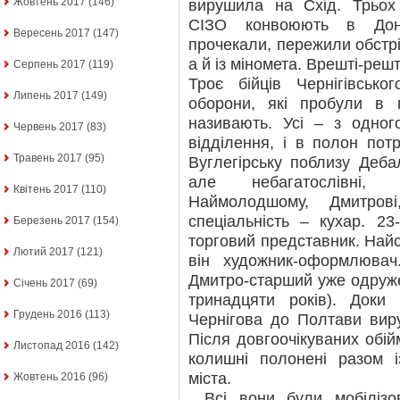
Жовтень 2017
(146)
вирушила на Схід. Трьох 
СІЗО конвоюють в Доне
Вересень 2017
(147)
прочекали, пережили обстріл
а й із міномета. Врешті-реш
Серпень 2017
(119)
Троє бійців Чернігівсько
Липень 2017
(149)
оборони, які пробули в 
називають. Усі – з одного
Червень 2017
(83)
відділення, і в полон пот
Травень 2017
(95)
Вуглегірську поблизу Деба
але небагатослівні,
Квітень 2017
(110)
Наймолодшому, Дмитров
спеціальність – кухар. 23
Березень 2017
(154)
торговий представник. Найс
Лютий 2017
(121)
він художник-оформлювач
Дмитро-старший уже одруже
Січень 2017
(69)
тринадцяти років). Доки
Грудень 2016
(113)
Чернігова до Полтави виру
Після довгоочікуваних обій
Листопад 2016
(142)
колишні полонені разом 
міста.
Жовтень 2016
(96)
…Всі вони були мобілізов