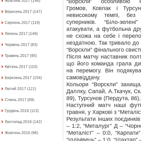
“Ворскли” особливою н
Жовтень 2017
(146)
Громов, Ковпак і Турсу
Вересень 2017
(147)
невисокому темпі, без
суперників. “Біло-зелен
Серпень 2017
(119)
атакувати, а футбольна др
Липень 2017
(149)
не схожа на себе і перел
нездатною. Так тривало до
Червень 2017
(83)
“Ворскли” фінального свист
Після матчу наставник пол
Травень 2017
(95)
що його команда грала ди
Квітень 2017
(110)
на перемогу. Він подякув
самовіддачу.
Березень 2017
(154)
Кольори “Ворскли” захищал
Лютий 2017
(121)
Даллку, Сапай, А.Ткачук, Ск
89), Турсунов (Пердута, 86)
Січень 2017
(69)
Наступний матч наші футб
Грудень 2016
(113)
травня, у Харкові з “Металіс
Результати інших поєдинків 
Листопад 2016
(142)
– 1:2, “Металург” Д – “Чорн
“Металіст” – 0:0, “Карпати”
Жовтень 2016
(96)
“Іллічівець” – 1:0, “Шахтар” 