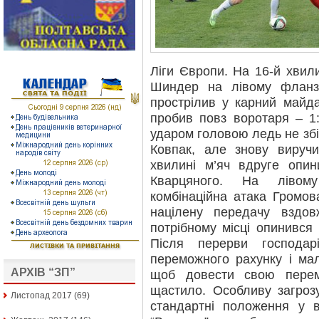
Ліги Європи. На 16-й хвили
Шиндер на лівому фланзі
прострілив у карний майд
пробив повз воротаря – 1:
ударом головою ледь не збі
Ковпак, але знову вируч
хвилині м’яч вдруге опини
Кварцяного. На лівом
комбінаційна атака Громов
націлену передачу вздов
потрібному місці опинився
Після перерви господа
переможного рахунку і ма
АРХІВ “ЗП”
щоб довести свою перем
щастило. Особливу загроз
Листопад 2017
(69)
стандартні положення у в