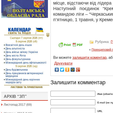
місце, відстаючи від лідера 
Наступний поєдинок “Кре
командою ліги – “Черкаськи
п’ятницю, 1 травня, у Креме
Рубрика:
«
Принциповий 
Ви можете
залишити коментар
, а
Друкувати
Залишити комментар
Имя (обов'я
АРХІВ “ЗП”
E-mail (не п
Листопад 2017
(69)
URL