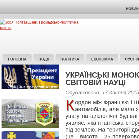
НОВИЙ 
ГОЛОВНА
ПОДІЇ
ПОЛІТИКА
ЕКОНОМІКА
СУСПІ
УКРАЇНСЬКІ МОНО
СВІТОВІЙ НАУЦІ
Опубліковано: 17 Квітня 2015
К
ордон між Францією і Ш
автомобілів, але мало х
увагу на циклопічні будівл
уявляє, яка гігантська спо
під землею. На території дв
(це висота 25-поверхов