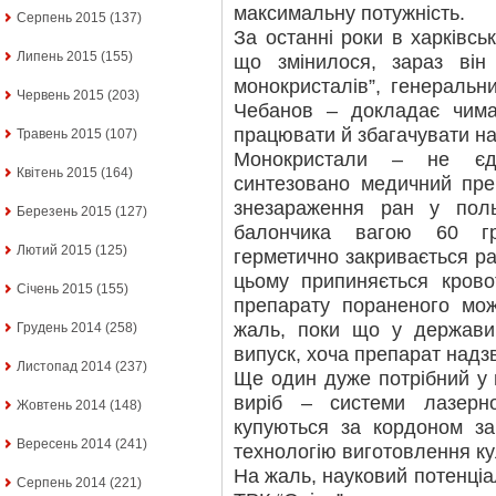
максимальну потужність.
Серпень 2015
(137)
За останні роки в харківсь
Липень 2015
(155)
що змінилося, зараз він
монокристалів”, генеральн
Червень 2015
(203)
Чебанов – докладає чима
працювати й збагачувати на
Травень 2015
(107)
Монокристали – не єди
Квітень 2015
(164)
синтезовано медичний пр
знезараження ран у пол
Березень 2015
(127)
балончика вагою 60 гр
Лютий 2015
(125)
герметично закривається ра
цьому припиняється кровот
Січень 2015
(155)
препарату пораненого мо
жаль, поки що у держави
Грудень 2014
(258)
випуск, хоча препарат надз
Листопад 2014
(237)
Ще один дуже потрібний у 
виріб – системи лазерно
Жовтень 2014
(148)
купуються за кордоном за
Вересень 2014
(241)
технологію виготовлення к
На жаль, науковий потенціа
Серпень 2014
(221)