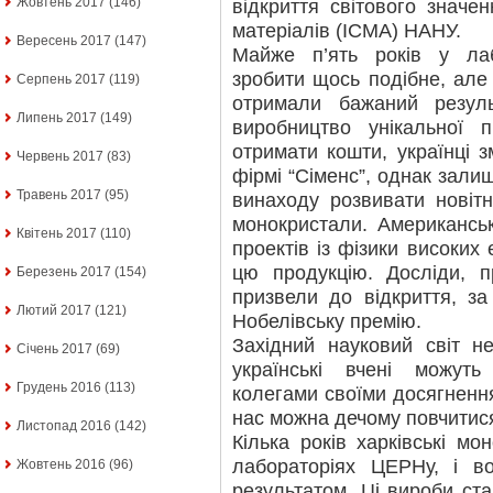
Жовтень 2017
(146)
відкриття світового значен
матеріалів (ІСМА) НАНУ.
Вересень 2017
(147)
Майже п’ять років у лаб
зробити щось подібне, але 
Серпень 2017
(119)
отримали бажаний резул
Липень 2017
(149)
виробництво унікальної 
отримати кошти, українці 
Червень 2017
(83)
фірмі “Сіменс”, однак зали
Травень 2017
(95)
винаходу розвивати новітн
монокристали. Американськ
Квітень 2017
(110)
проектів із фізики високих
цю продукцію. Досліди, п
Березень 2017
(154)
призвели до відкриття, за
Лютий 2017
(121)
Нобелівську премію.
Західний науковий світ н
Січень 2017
(69)
українські вчені можуть
Грудень 2016
(113)
колегами своїми досягненн
нас можна дечому повчитис
Листопад 2016
(142)
Кілька років харківські м
лабораторіях ЦЕРНу, і в
Жовтень 2016
(96)
результатом. Ці вироби ста