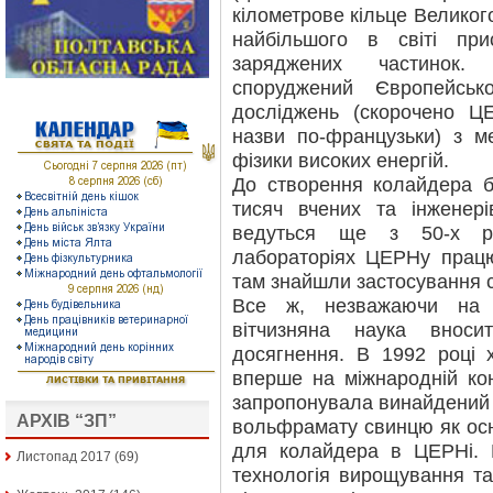
кілометрове кільце Великог
найбільшого в світі при
заряджених частинок.
споруджений Європейськ
досліджень (скорочено 
назви по-французьки) з ме
фізики високих енергій.
До створення колайдера б
тисяч вчених та інженері
ведуться ще з 50-х ро
лабораторіях ЦЕРНу працюю
там знайшли застосування с
Все ж, незважаючи на в
вітчизняна наука внос
досягнення. В 1992 році 
вперше на міжнародній ко
запропонувала винайдений
АРХІВ “ЗП”
вольфрамату свинцю як ос
для колайдера в ЦЕРНі. 
Листопад 2017
(69)
технологія вирощування та