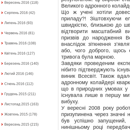
Вересень 2016
(118)
Великого адронного колайд
Що ж учені хотіли довес
Серпень 2016
(42)
приладу?! Зіштовхуючи ел
Липень 2016
(93)
швидкістю, близькою до шв
відтворити масштабний ви
Червень 2016
(81)
призвів до народження Вс
внаслідок зіткнення з’явля
Травень 2016
(108)
або, чого доброго, щось 
Квітень 2016
(127)
тривога була марною.
Завдяки проведеним експе
Березень 2016
(140)
нібито підтверджують існув
Лютий 2016
(146)
виник Всесвіт. Також вда
адронному колайдері кварк
Січень 2016
(112)
що в природних умовах у т
Грудень 2015
(211)
існувала лише в першу мит
вибуху.
Листопад 2015
(163)
У вересні 2008 року робо
призупинена через значні н
Жовтень 2015
(178)
був успішно запущений,
Вересень 2015
(215)
нинішньому році передба