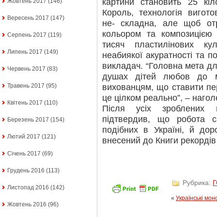
картини становить 25 кіл
Жовтень 2017
(146)
Король, технологія вигото
Вересень 2017
(147)
не- складна, але щоб от
кольором та композицією 
Серпень 2017
(119)
тисяч пластилінових ку
Липень 2017
(149)
неабиякої акуратності та п
викладач. “Головна мета дл
Червень 2017
(83)
душах дітей любов до м
вихованцям, що ставити пер
Травень 2017
(95)
це цілком реально”, – наго
Квітень 2017
(110)
Після усіх зроблених 
підтвердив, що робота 
Березень 2017
(154)
подібних в Україні, й до
Лютий 2017
(121)
внесений до Книги рекордів 
Січень 2017
(69)
Грудень 2016
(113)
Рубрика:
Листопад 2016
(142)
«
Українські мон
Жовтень 2016
(96)