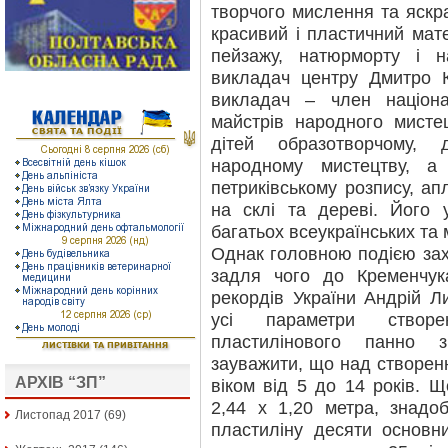
творчого мислення та яскр
красивий і пластичний мат
пейзажу, натюрморту і н
викладач центру Дмитро К
викладач – член націона
майстрів народного мисте
дітей образотворчому, 
народному мистецтву, а
петриківському розпису, ап
на склі та дереві. Його 
багатьох всеукраїнських та 
Однак головною подією зах
задля чого до Кременчук
рекордів України Андрій Л
усі параметри створе
пластилінового панно 
зауважити, що над створен
АРХІВ “ЗП”
віком від 5 до 14 років. 
2,44 х 1,20 метра, знадо
Листопад 2017
(69)
пластиліну десяти основн